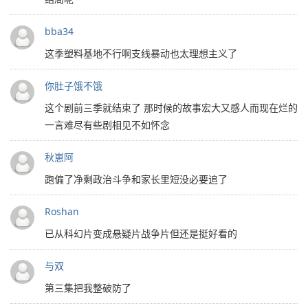
bba34
这季塑料基地不行啊支线暴动也太理想主义了
你肚子饿不饿
这个剧前三季就结束了 那时候的故事宏大又感人而现在烂的
一言难尽有些剧相见不如怀念
秋崽阿
跑偏了净剩政治斗争和家长里短没必要追了
Roshan
已从科幻片变成悬疑片战争片但还是挺好看的
与双
第三集把我整破防了