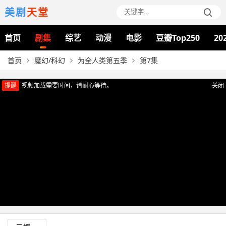
美剧
天堂
首页
剧集
综艺
动漫
电影
豆瓣Top250
20
首页
魔幻/科幻
为全人类第五季
第7集
提醒
视频加载需要时间，请耐心等待。
关闭
正在播放：为全人类第五季（第7集）