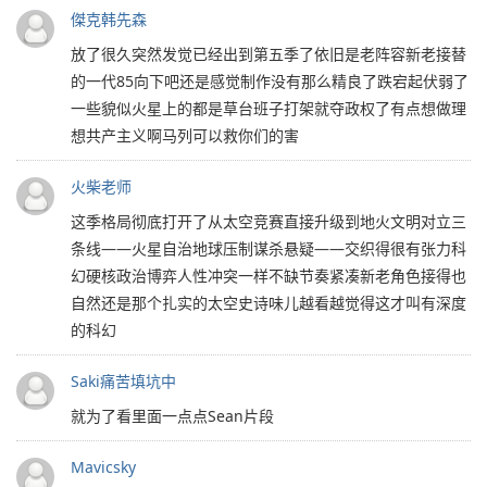
傑克韩先森
放了很久突然发觉已经出到第五季了依旧是老阵容新老接替
的一代85向下吧还是感觉制作没有那么精良了跌宕起伏弱了
一些貌似火星上的都是草台班子打架就夺政权了有点想做理
想共产主义啊马列可以救你们的害
火柴老师
这季格局彻底打开了从太空竞赛直接升级到地火文明对立三
条线——火星自治地球压制谋杀悬疑——交织得很有张力科
幻硬核政治博弈人性冲突一样不缺节奏紧凑新老角色接得也
自然还是那个扎实的太空史诗味儿越看越觉得这才叫有深度
的科幻
Saki痛苦填坑中
就为了看里面一点点Sean片段
Mavicsky