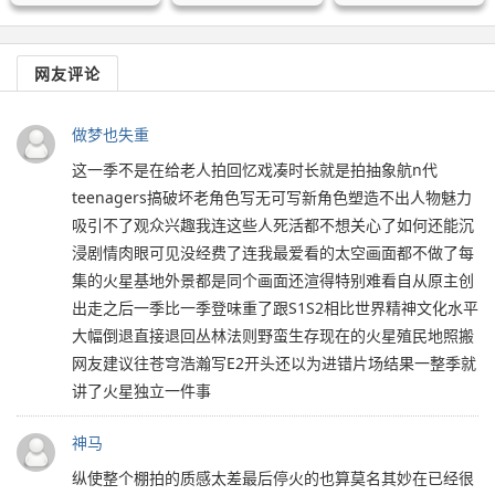
网友评论
做梦也失重
这一季不是在给老人拍回忆戏凑时长就是拍抽象航n代
teenagers搞破坏老角色写无可写新角色塑造不出人物魅力
吸引不了观众兴趣我连这些人死活都不想关心了如何还能沉
浸剧情肉眼可见没经费了连我最爱看的太空画面都不做了每
集的火星基地外景都是同个画面还渲得特别难看自从原主创
出走之后一季比一季登味重了跟S1S2相比世界精神文化水平
大幅倒退直接退回丛林法则野蛮生存现在的火星殖民地照搬
网友建议往苍穹浩瀚写E2开头还以为进错片场结果一整季就
讲了火星独立一件事
神马
纵使整个棚拍的质感太差最后停火的也算莫名其妙在已经很