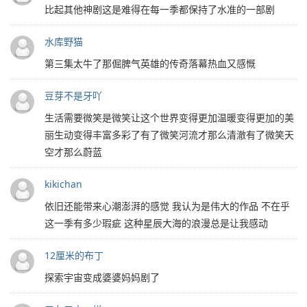
比起其他神剧这是难得在每一季都保持了水准的一部剧
水库野猫
第三集太牛了那倔脾气英雄的传奇落幕热血又感慨
豆芽不是牙吖
生活需要微笑是微笑让这个世界变得更加温暖变得更加的美
丽生动变得丰富多彩了有了微笑河流才那么清澈有了微笑天
空才那么蔚蓝
kikichan
依旧还能带来心潮澎湃的感觉 我认为是伟大的作品 不在乎
这一季有多少瑕疵 这种星辰大海的浪漫总是让我感动
12厘米的布丁
探索宇宙变成婆婆妈妈剧了