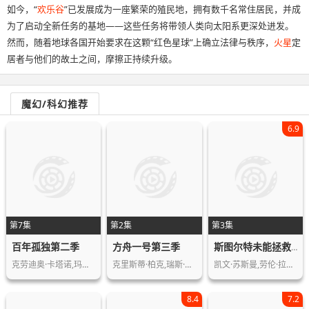
如今，“
欢乐谷
”已发展成为一座繁荣的殖民地，拥有数千名常住居民，并成
为了启动全新任务的基地——这些任务将带领人类向太阳系更深处进发。
然而，随着地球各国开始要求在这颗“红色星球”上确立法律与秩序，
火星
定
居者与他们的故土之间，摩擦正持续升级。
魔幻/科幻推荐
6.9
第7集
第2集
第3集
百年孤独第二季
方舟一号第三季
斯图尔特未能拯救宇宙
克劳迪奥·卡塔诺,玛莉达·索托,罗兰·…
克里斯蒂·柏克,瑞斯·里奇,理查德·弗…
凯文·苏斯曼,劳伦·拉普库斯,布莱恩·…
8.4
7.2