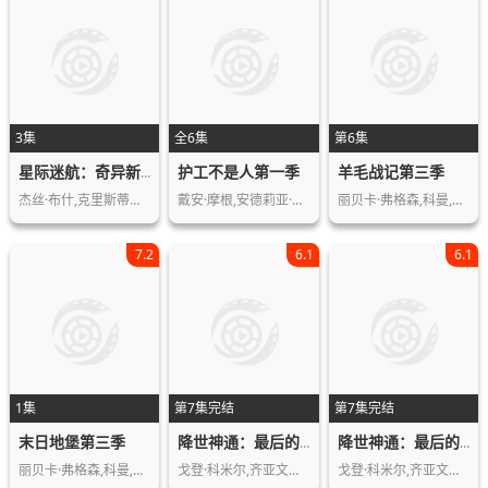
3集
全6集
第6集
护工不是人第一季
羊毛战记第三季
星际迷航：奇异新世界第四季
杰丝·布什,克里斯蒂娜·钟,西莉亚·罗…
戴安·摩根,安德莉亚·瓦尔斯,凯瑟琳·…
丽贝卡·弗格森,科曼,哈丽特·瓦尔特,…
7.2
6.1
6.1
1集
第7集完结
第7集完结
末日地堡第三季
降世神通：最后的气宗第二季
降世神通：最后的气宗（真人版）第二季
丽贝卡·弗格森,科曼,哈丽特·瓦尔特,…
戈登·科米尔,齐亚文提奥,伊恩·欧斯利…
戈登·科米尔,齐亚文提奥,伊恩·欧斯利…