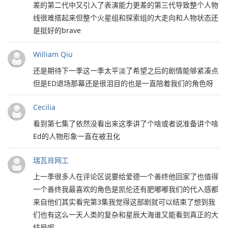
差的第二代中又引入了表演能力更差的第三代导致整个人物
线很难搭起来但整个火星组和探索组的大走向和人物状态还
是挺好的brave
William Qiu
还是期待下一季这一季太平淡了希望之后的剧情能够紧凑点
但是ED退场那幕还是很泪目的也是一直陪着我们的角色呀
Cecilia
看到第七集了依然没看出来这季讲了个啥或者说准备讲个啥
Ed的人物形象一直在被丑化
瑞瓦肖网工
上一季很多人在评论区说要给爱德一个善终他回家了也值得
一个善终我最喜欢的角色是凯伦还有肥嘟嘟我们的代入感都
来自他们其实看完第3集我觉得这部剧就可以结束了想到我
们也有这么一天人类的复杂和星辰大海谁又能看到真正的大
结局呢