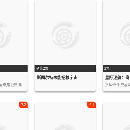
至第2集
3集
斯图尔特未能拯救宇宙
星际迷航：奇
里奇,理查德·弗…
杰丝·布什,克里
7.2
6.1