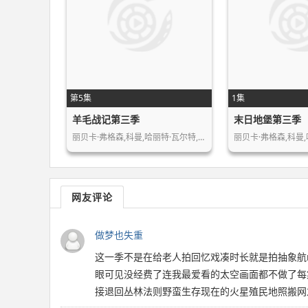
第5集
1集
羊毛战记第三季
末日地堡第三季
丽贝卡·弗格森,科曼,哈丽特·瓦尔特,…
丽贝卡·弗格森,科曼,
网友评论
做梦也失重
这一季不是在给老人拍回忆戏凑时长就是拍抽象航n
眼可见没经费了连我最爱看的太空画面都不做了每
接退回丛林法则野蛮生存现在的火星殖民地照搬网