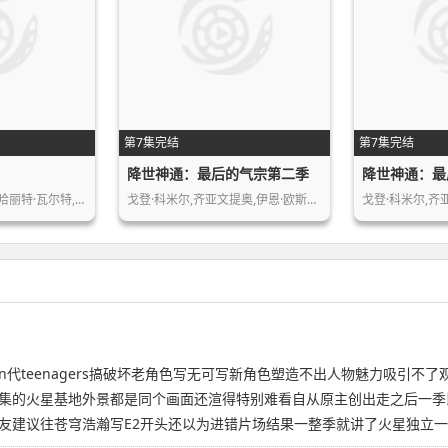
第7集完结
第7集完结
降世神通：最后的气宗第二季
哈丽特·瓦尔特,…
戈登·科米尔,齐亚文提奥,伊恩·欧斯利…
代teenagers搞破坏老角色写无可写新角色塑造不出人物魅力吸引不
集的火星基地外景都是同个画面还渲得特别难看自从原主创出走之后一季比
友建议往苍穹浩瀚写E2开头还以为进错片场结果一整季就讲了火星独立