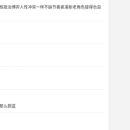
核政治博弈人性冲突一样不缺节奏紧凑新老角色接得也自
那么蔚蓝