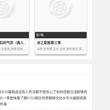
第7集
龙之家族第三季
降世神通：最后的气宗（真人版）第二季
戈登·科米尔,齐亚文提奥,伊恩·欧斯利…
马特·史密斯,艾玛·达西,奥利维亚·库…
了观众兴趣我连这些人死活都不想关心了如何还能沉浸剧情肉
一季登味重了跟S1S2相比世界精神文化水平大幅倒退直
一件事