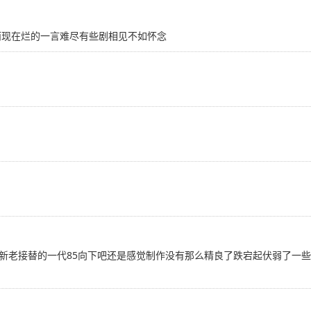
而现在烂的一言难尽有些剧相见不如怀念
新老接替的一代85向下吧还是感觉制作没有那么精良了跌宕起伏弱了一