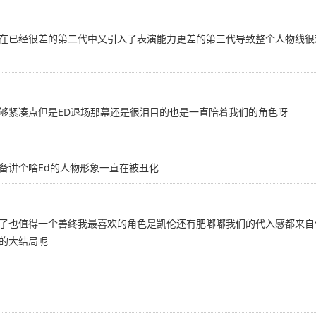
在已经很差的第二代中又引入了表演能力更差的第三代导致整个人物线很
够紧凑点但是ED退场那幕还是很泪目的也是一直陪着我们的角色呀
备讲个啥Ed的人物形象一直在被丑化
了也值得一个善终我最喜欢的角色是凯伦还有肥嘟嘟我们的代入感都来自
的大结局呢