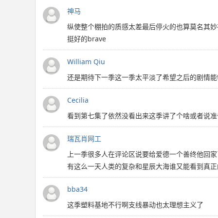
神马
纵使整个棚拍的质感太差最后停火的也算莫名其妙
挺好的brave
William Qiu
还是期待下一季这一季太平淡了希望之后的剧情能
Cecilia
看到第七集了依然没看出来这季讲了个啥或者说准
瑞瓦肖网工
上一季很多人在评论区说要给爱德一个善终他回家
有这么一天人类的复杂和星辰大海谁又能看到真正
bba34
这季塑料基地不行啊支线暴动也太理想主义了