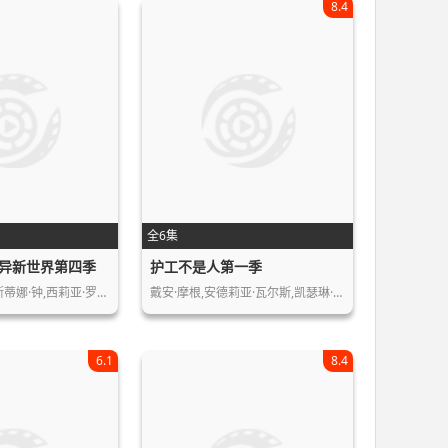
8.4
全6集
异新世界第四季
护工不是人第一季
斯蒂娜·钟,西莉亚·罗…
戴安·摩根,安德莉亚·瓦尔斯,凯瑟琳·…
6.1
8.4