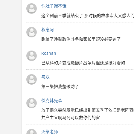
你肚子饿不饿
这个剧前三季就结束了 那时候的故事宏大又感人
秋崽阿
跑偏了净剩政治斗争和家长里短没必要追了
Roshan
已从科幻片变成悬疑片战争片但还是挺好看的
与双
第三集把我整破防了
傑克韩先森
放了很久突然发觉已经出到第五季了依旧是老阵容
共产主义啊马列可以救你们的害
火柴老师