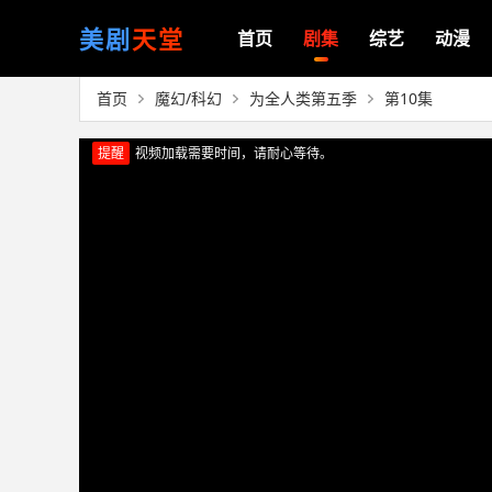
美剧
天堂
首页
剧集
综艺
动漫
首页
魔幻/科幻
为全人类第五季
第10集
提醒
视频加载需要时间，请耐心等待。
正在播放：为全人类第五季（第10集）