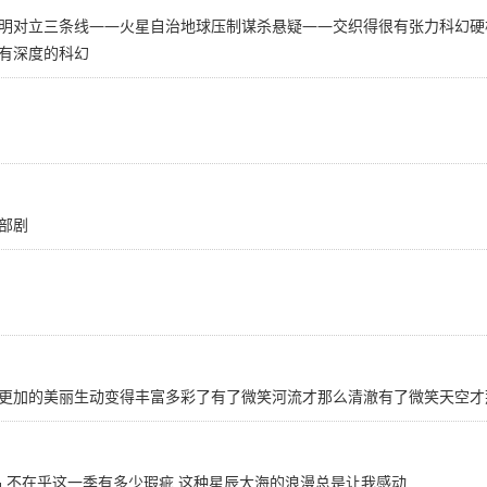
明对立三条线——火星自治地球压制谋杀悬疑——交织得很有张力科幻硬
有深度的科幻
部剧
更加的美丽生动变得丰富多彩了有了微笑河流才那么清澈有了微笑天空才
 不在乎这一季有多少瑕疵 这种星辰大海的浪漫总是让我感动