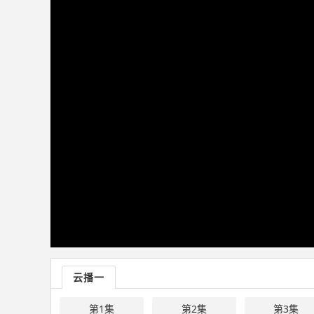
云播一
第1集
第2集
第3集