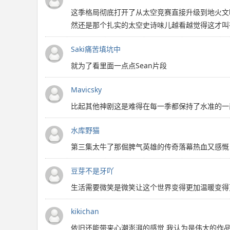
这季格局彻底打开了从太空竞赛直接升级到地火文
然还是那个扎实的太空史诗味儿越看越觉得这才叫
Saki痛苦填坑中
就为了看里面一点点Sean片段
Mavicsky
比起其他神剧这是难得在每一季都保持了水准的一
水库野猫
第三集太牛了那倔脾气英雄的传奇落幕热血又感慨
豆芽不是牙吖
生活需要微笑是微笑让这个世界变得更加温暖变得
kikichan
依旧还能带来心潮澎湃的感觉 我认为是伟大的作品