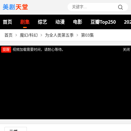
美剧
天堂
首页
剧集
综艺
动漫
电影
豆瓣Top250
20
首页
魔幻/科幻
为全人类第五季
第03集
提醒
视频加载需要时间，请耐心等待。
关闭
正在播放：为全人类第五季（第03集）