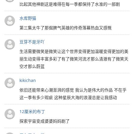
比起其他神剧这是难得在每一季都保持了水准的一部剧
水库野猫
第三集太牛了那倔脾气英雄的传奇落幕热血又感慨
豆芽不是牙吖
生活需要微笑是微笑让这个世界变得更加温暖变得更加的美
丽生动变得丰富多彩了有了微笑河流才那么清澈有了微笑天
空才那么蔚蓝
kikichan
依旧还能带来心潮澎湃的感觉 我认为是伟大的作品 不在乎
这一季有多少瑕疵 这种星辰大海的浪漫总是让我感动
12厘米的布丁
探索宇宙变成婆婆妈妈剧了