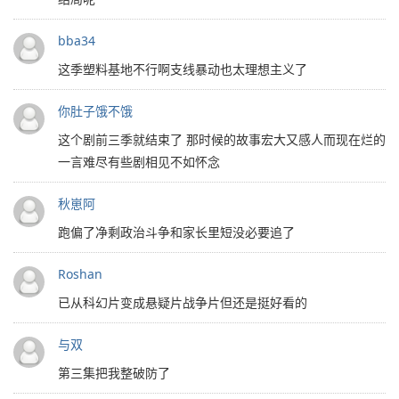
bba34
这季塑料基地不行啊支线暴动也太理想主义了
你肚子饿不饿
这个剧前三季就结束了 那时候的故事宏大又感人而现在烂的
一言难尽有些剧相见不如怀念
秋崽阿
跑偏了净剩政治斗争和家长里短没必要追了
Roshan
已从科幻片变成悬疑片战争片但还是挺好看的
与双
第三集把我整破防了