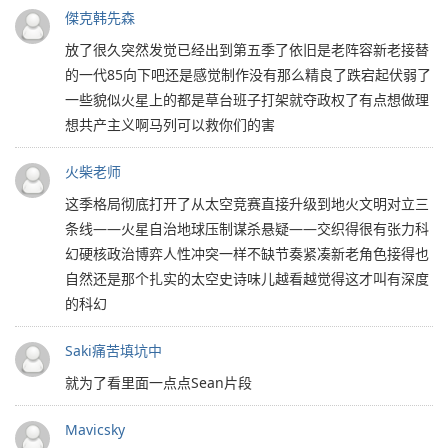
傑克韩先森
放了很久突然发觉已经出到第五季了依旧是老阵容新老接替
的一代85向下吧还是感觉制作没有那么精良了跌宕起伏弱了
一些貌似火星上的都是草台班子打架就夺政权了有点想做理
想共产主义啊马列可以救你们的害
火柴老师
这季格局彻底打开了从太空竞赛直接升级到地火文明对立三
条线——火星自治地球压制谋杀悬疑——交织得很有张力科
幻硬核政治博弈人性冲突一样不缺节奏紧凑新老角色接得也
自然还是那个扎实的太空史诗味儿越看越觉得这才叫有深度
的科幻
Saki痛苦填坑中
就为了看里面一点点Sean片段
Mavicsky