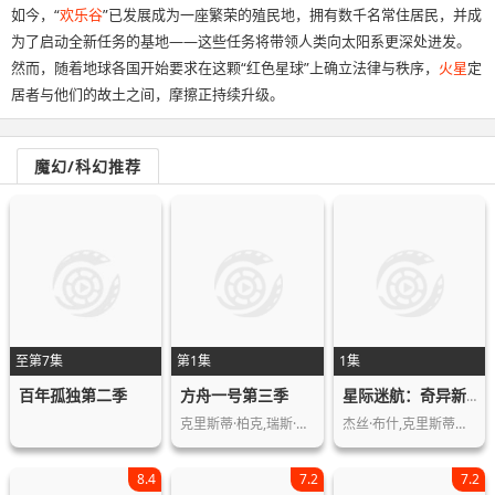
如今，“
欢乐谷
”已发展成为一座繁荣的殖民地，拥有数千名常住居民，并成
为了启动全新任务的基地——这些任务将带领人类向太阳系更深处进发。
然而，随着地球各国开始要求在这颗“红色星球”上确立法律与秩序，
火星
定
居者与他们的故土之间，摩擦正持续升级。
魔幻/科幻推荐
至第7集
第1集
1集
百年孤独第二季
方舟一号第三季
星际迷航：奇异新世界第四季
克里斯蒂·柏克,瑞斯·里奇,理查德·弗…
杰丝·布什,克里斯蒂娜·钟,西莉亚·罗…
8.4
7.2
7.2