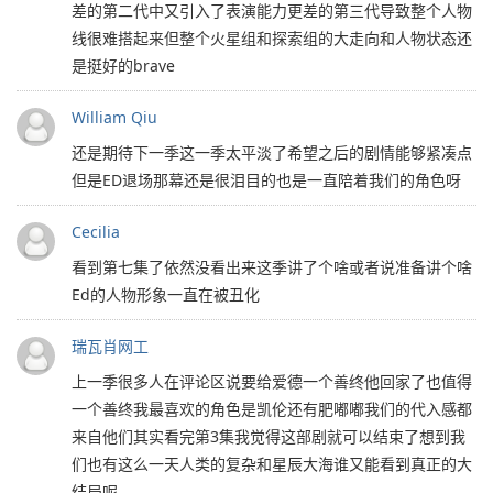
差的第二代中又引入了表演能力更差的第三代导致整个人物
线很难搭起来但整个火星组和探索组的大走向和人物状态还
是挺好的brave
William Qiu
还是期待下一季这一季太平淡了希望之后的剧情能够紧凑点
但是ED退场那幕还是很泪目的也是一直陪着我们的角色呀
Cecilia
看到第七集了依然没看出来这季讲了个啥或者说准备讲个啥
Ed的人物形象一直在被丑化
瑞瓦肖网工
上一季很多人在评论区说要给爱德一个善终他回家了也值得
一个善终我最喜欢的角色是凯伦还有肥嘟嘟我们的代入感都
来自他们其实看完第3集我觉得这部剧就可以结束了想到我
们也有这么一天人类的复杂和星辰大海谁又能看到真正的大
结局呢