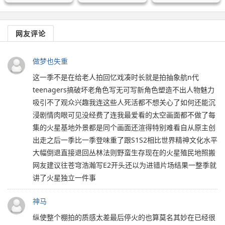
网友评论
做梦也失重
这一季不是在给老人拍回忆戏凑时长就是拍抽象航n代
teenagers搞破坏老角色写无可写新角色塑造不出人物魅力
吸引不了观众兴趣我连这些人死活都不想关心了如何还能沉
浸剧情肉眼可见没经费了连我最爱看的太空画面都不做了每
集的火星基地外景都是同个画面还渲得特别难看自从原主创
出走之后一季比一季登味重了跟S1S2相比世界精神文化水平
大幅倒退直接退回丛林法则野蛮生存现在的火星殖民地照搬
网友建议往苍穹浩瀚写E2开头还以为进错片场结果一整季就
讲了火星独立一件事
神马
纵使整个棚拍的质感太差最后停火的也算莫名其妙在已经很