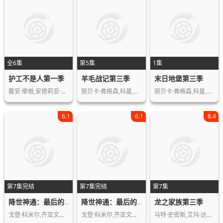
全6集
第5集
1集
护工不是人第一季
羊毛战记第三季
末日地堡第三季
戴安·摩根,安德莉亚·瓦尔斯,凯瑟琳·…
丽贝卡·弗格森,科曼,哈丽特·瓦尔特,…
丽贝卡·弗格森,科曼,哈丽特·瓦尔特,…
6.1
6.1
8.4
第7集完结
第7集完结
第7集
龙之家族第三季
降世神通：最后的气宗第二季
降世神通：最后的气宗（真人版）第二季
戈登·科米尔,齐亚文提奥,伊恩·欧斯利…
戈登·科米尔,齐亚文提奥,伊恩·欧斯利…
马特·史密斯,艾玛·达西,奥利维亚·库…