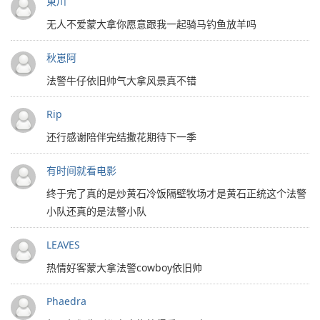
東川
无人不爱蒙大拿你愿意跟我一起骑马钓鱼放羊吗
秋崽阿
法警牛仔依旧帅气大拿风景真不错
Rip
还行感谢陪伴完结撒花期待下一季
有时间就看电影
终于完了真的是炒黄石冷饭隔壁牧场才是黄石正统这个法警
小队还真的是法警小队
LEAVES
热情好客蒙大拿法警cowboy依旧帅
Phaedra