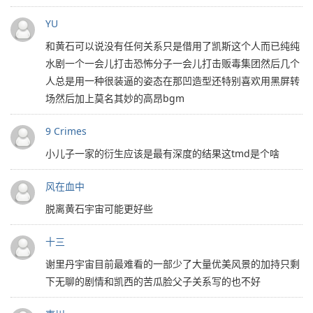
YU
和黄石可以说没有任何关系只是借用了凯斯这个人而已纯纯
水剧一个一会儿打击恐怖分子一会儿打击贩毒集团然后几个
人总是用一种很装逼的姿态在那凹造型还特别喜欢用黑屏转
场然后加上莫名其妙的高昂bgm
9 Crimes
小儿子一家的衍生应该是最有深度的结果这tmd是个啥
风在血中
脱离黄石宇宙可能更好些
十三
谢里丹宇宙目前最难看的一部少了大量优美风景的加持只剩
下无聊的剧情和凯西的苦瓜脸父子关系写的也不好