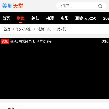
美剧
天堂
首页
剧集
综艺
动漫
电影
豆瓣Top250
20
首页
犯罪/历史
法警小队
第2集
提醒
视频加载需要时间，请耐心等待。
关闭
正在播放：法警小队（第2集）