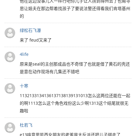
他在这边没事儿人一样行吧你儿子让人拐到得州去了也甭寻
思让姐夫在那边帮着找孩子了要说法警还得看我们肯塔基州
的
绿松石飞瀑
来了 feud又来了
4life
原来是seal的主创那成品也不奇怪了也就是借了黄石的壳还
是意在动作现场有几集还不错吧
十寒
1132133134136137138139131013怎么这两位还能在一起
的啊1113怎么这个角色戏份这么少啊1313这个结尾就很无
趣啦
杜若飞
e13啥意思凯西女朋友的老爹是大反派还把儿子绑走了