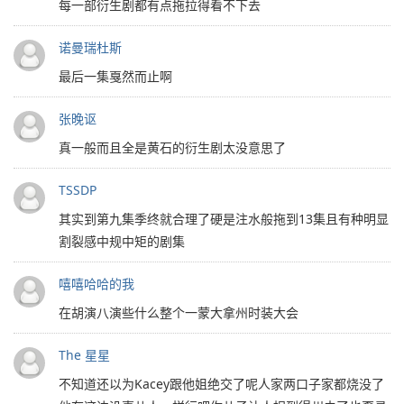
每一部衍生剧都有点拖拉得看不下去
诺曼瑞杜斯
最后一集戛然而止啊
张晚讴
真一般而且全是黄石的衍生剧太没意思了
TSSDP
其实到第九集季终就合理了硬是注水般拖到13集且有种明显
割裂感中规中矩的剧集
嘻嘻哈哈的我
在胡演八演些什么整个一蒙大拿州时装大会
The 星星
不知道还以为Kacey跟他姐绝交了呢人家两口子家都烧没了