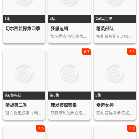
1集
4集
第6集完结
切尔西侦探第四季
狂怒追缉
精英部队
埃米·罗森,洛拉·佩蒂克鲁,斯科特·麦…
托莫·希思黎,纪尧姆·谷伊,菲利普·舒…
6.7
6.9
第6集完结
第6集
5集
暗战第二季
理发师探案集
幸运女神
珊·布鲁克,汉娜·卡利克-布朗,西蒙·…
莎莉·菲利普斯,夏洛特·乔丹,本·卡斯…
安雅·泰勒-乔伊,安妮特·贝宁,蒂莫西…
6.9
6.7