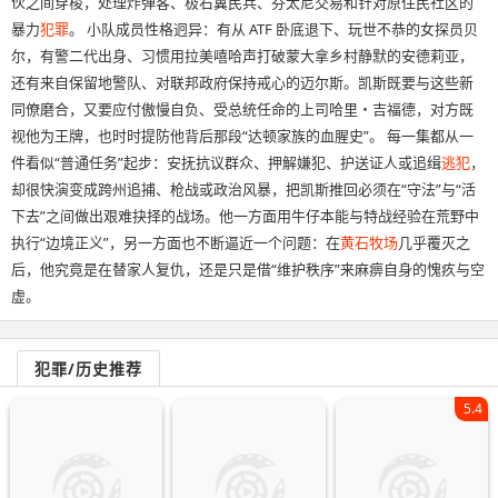
伙之间穿梭，处理炸弹客、极右翼民兵、芬太尼交易和针对原住民社区的
暴力
犯罪
。 小队成员性格迥异：有从 ATF 卧底退下、玩世不恭的女探员贝
尔，有警二代出身、习惯用拉美嘻哈声打破蒙大拿乡村静默的安德莉亚，
还有来自保留地警队、对联邦政府保持戒心的迈尔斯。凯斯既要与这些新
同僚磨合，又要应付傲慢自负、受总统任命的上司哈里・吉福德，对方既
视他为王牌，也时时提防他背后那段“达顿家族的血腥史”。 每一集都从一
件看似“普通任务”起步：安抚抗议群众、押解嫌犯、护送证人或追缉
逃犯
，
却很快演变成跨州追捕、枪战或政治风暴，把凯斯推回必须在“守法”与“活
下去”之间做出艰难抉择的战场。他一方面用牛仔本能与特战经验在荒野中
执行“边境正义”，另一方面也不断逼近一个问题：在
黄石
牧场
几乎覆灭之
后，他究竟是在替家人复仇，还是只是借“维护秩序”来麻痹自身的愧疚与空
虚。
犯罪/历史推荐
5.4