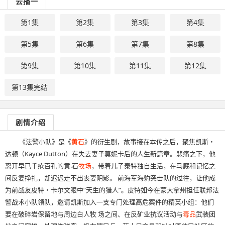
云播一
第1集
第2集
第3集
第4集
第5集
第6集
第7集
第8集
第9集
第10集
第11集
第12集
第13集完结
剧情介绍
《法警小队》是《
黄石
》的衍生剧，故事接在本传之后，聚焦凯斯・
达顿（Kayce Dutton）在失去妻子莫妮卡后的人生新篇章。悲痛之下，他
离开早已千疮百孔的黄.石
牧场
，带着儿子泰特独自生活，在马厩和记忆之
间反复挣扎，却迟迟走不出丧妻阴影。 前海军海豹突击队的过往，让他成
为前战友皮特・卡尔文眼中“天生的猎人”。皮特如今在蒙大拿州担任联邦法
警战术小队领队，邀请凯斯加入一支专门处理高危案件的精英小组：他们
要在破碎岩保留地与周边白人牧 场之间、在反矿业抗议活动与
毒品
武装团