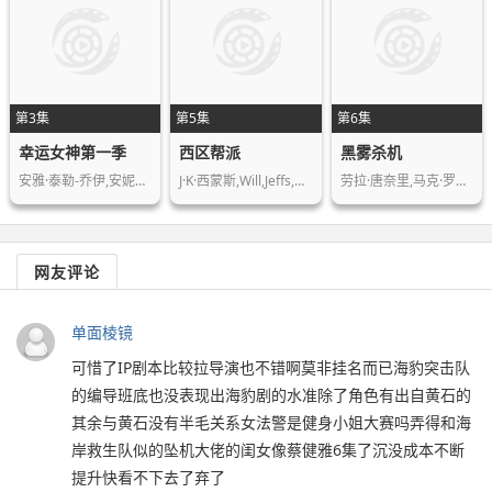
第3集
第5集
第6集
幸运女神第一季
西区帮派
黑雾杀机
安雅·泰勒-乔伊,安妮特·贝宁,蒂莫西…
J·K·西蒙斯,Will,Jeffs,罗恩·米德…
劳拉·唐奈里,马克·罗利,埃蒙·埃利奥…
网友评论
单面棱镜
可惜了IP剧本比较拉导演也不错啊莫非挂名而已海豹突击队
的编导班底也没表现出海豹剧的水准除了角色有出自黄石的
其余与黄石没有半毛关系女法警是健身小姐大赛吗弄得和海
岸救生队似的坠机大佬的闺女像蔡健雅6集了沉没成本不断
提升快看不下去了弃了