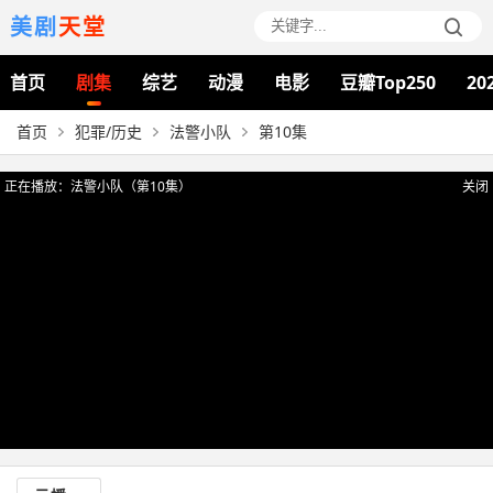
美剧
天堂
首页
剧集
综艺
动漫
电影
豆瓣Top250
20
首页
犯罪/历史
法警小队
第10集
正在播放：法警小队（第10集）
关闭
提醒
视频加载需要时间，请耐心等待。