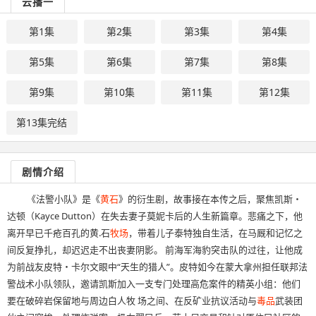
云播一
第1集
第2集
第3集
第4集
第5集
第6集
第7集
第8集
第9集
第10集
第11集
第12集
第13集完结
剧情介绍
《法警小队》是《
黄石
》的衍生剧，故事接在本传之后，聚焦凯斯・
达顿（Kayce Dutton）在失去妻子莫妮卡后的人生新篇章。悲痛之下，他
离开早已千疮百孔的黄.石
牧场
，带着儿子泰特独自生活，在马厩和记忆之
间反复挣扎，却迟迟走不出丧妻阴影。 前海军海豹突击队的过往，让他成
为前战友皮特・卡尔文眼中“天生的猎人”。皮特如今在蒙大拿州担任联邦法
警战术小队领队，邀请凯斯加入一支专门处理高危案件的精英小组：他们
要在破碎岩保留地与周边白人牧 场之间、在反矿业抗议活动与
毒品
武装团