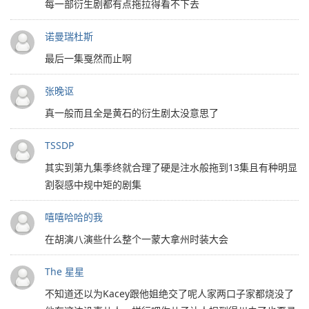
每一部衍生剧都有点拖拉得看不下去
诺曼瑞杜斯
最后一集戛然而止啊
张晚讴
真一般而且全是黄石的衍生剧太没意思了
TSSDP
其实到第九集季终就合理了硬是注水般拖到13集且有种明显
割裂感中规中矩的剧集
嘻嘻哈哈的我
在胡演八演些什么整个一蒙大拿州时装大会
The 星星
不知道还以为Kacey跟他姐绝交了呢人家两口子家都烧没了