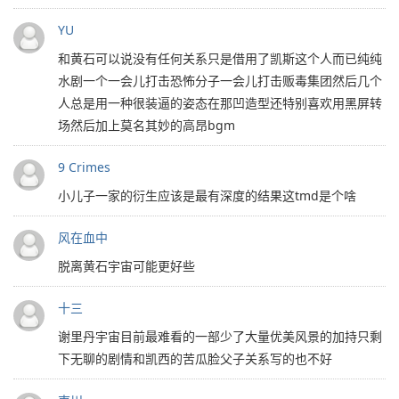
YU
和黄石可以说没有任何关系只是借用了凯斯这个人而已纯纯
水剧一个一会儿打击恐怖分子一会儿打击贩毒集团然后几个
人总是用一种很装逼的姿态在那凹造型还特别喜欢用黑屏转
场然后加上莫名其妙的高昂bgm
9 Crimes
小儿子一家的衍生应该是最有深度的结果这tmd是个啥
风在血中
脱离黄石宇宙可能更好些
十三
谢里丹宇宙目前最难看的一部少了大量优美风景的加持只剩
下无聊的剧情和凯西的苦瓜脸父子关系写的也不好