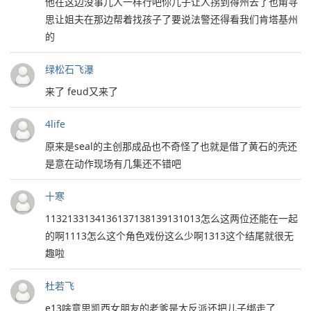
他在这边没事儿人一样行吧你儿子让人拐到得州去了也甭寻
思让姐夫在那边帮着找孩子了要说法警还得看我们肯塔基州
的
绿松石飞瀑
来了 feud又来了
4life
原来是seal的主创那成品也不奇怪了也就是借了黄石的壳还
是意在动作现场有几集还不错吧
十寒
1132133134136137138139131013怎么这两位还能在一起
的啊1113怎么这个角色戏份这么少啊1313这个结尾就很无
趣啦
杜若飞
e13啥意思凯西女朋友的老爹是大反派还把儿子绑走了