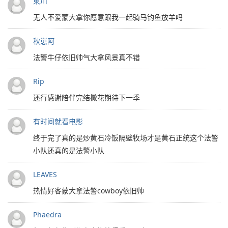
東川
无人不爱蒙大拿你愿意跟我一起骑马钓鱼放羊吗
秋崽阿
法警牛仔依旧帅气大拿风景真不错
Rip
还行感谢陪伴完结撒花期待下一季
有时间就看电影
终于完了真的是炒黄石冷饭隔壁牧场才是黄石正统这个法警
小队还真的是法警小队
LEAVES
热情好客蒙大拿法警cowboy依旧帅
Phaedra