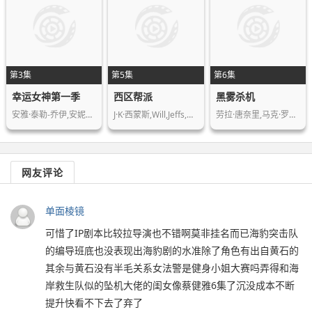
第3集
第5集
第6集
幸运女神第一季
西区帮派
黑雾杀机
安雅·泰勒-乔伊,安妮特·贝宁,蒂莫西…
J·K·西蒙斯,Will,Jeffs,罗恩·米德…
劳拉·唐奈里,马克·罗利,埃蒙·埃利奥…
网友评论
单面棱镜
可惜了IP剧本比较拉导演也不错啊莫非挂名而已海豹突击队
的编导班底也没表现出海豹剧的水准除了角色有出自黄石的
其余与黄石没有半毛关系女法警是健身小姐大赛吗弄得和海
岸救生队似的坠机大佬的闺女像蔡健雅6集了沉没成本不断
提升快看不下去了弃了