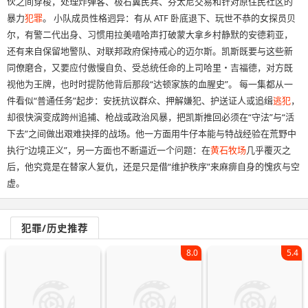
伙之间穿梭，处理炸弹客、极右翼民兵、芬太尼交易和针对原住民社区的
暴力
犯罪
。 小队成员性格迥异：有从 ATF 卧底退下、玩世不恭的女探员贝
尔，有警二代出身、习惯用拉美嘻哈声打破蒙大拿乡村静默的安德莉亚，
还有来自保留地警队、对联邦政府保持戒心的迈尔斯。凯斯既要与这些新
同僚磨合，又要应付傲慢自负、受总统任命的上司哈里・吉福德，对方既
视他为王牌，也时时提防他背后那段“达顿家族的血腥史”。 每一集都从一
件看似“普通任务”起步：安抚抗议群众、押解嫌犯、护送证人或追缉
逃犯
，
却很快演变成跨州追捕、枪战或政治风暴，把凯斯推回必须在“守法”与“活
下去”之间做出艰难抉择的战场。他一方面用牛仔本能与特战经验在荒野中
执行“边境正义”，另一方面也不断逼近一个问题：在
黄石
牧场
几乎覆灭之
后，他究竟是在替家人复仇，还是只是借“维护秩序”来麻痹自身的愧疚与空
虚。
犯罪/历史推荐
8.0
5.4