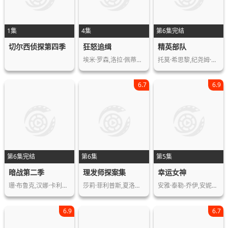
1集
4集
第6集完结
切尔西侦探第四季
狂怒追缉
精英部队
埃米·罗森,洛拉·佩蒂克鲁,斯科特·麦…
托莫·希思黎,纪尧姆·谷伊,菲利普·舒…
6.7
6.9
第6集完结
第6集
第5集
暗战第二季
理发师探案集
幸运女神
珊·布鲁克,汉娜·卡利克-布朗,西蒙·…
莎莉·菲利普斯,夏洛特·乔丹,本·卡斯…
安雅·泰勒-乔伊,安妮特·贝宁,蒂莫西…
6.9
6.7