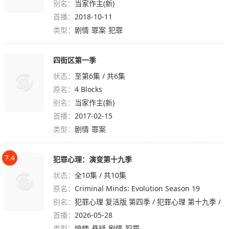
别名：
当家作主(新)
首播：
2018-10-11
类型：
剧情
罪案
犯罪
四街区第一季
状态：
至第6集 / 共6集
原名：
4 Blocks
别名：
当家作主(新)
首播：
2017-02-15
类型：
剧情
罪案
7.4
犯罪心理：演变第十九季
状态：
全10集 / 共10集
原名：
Criminal Minds: Evolution Season 19
别名：
犯罪心理 复活版 第四季 / 犯罪心理 第十九季 /
首播：
心理追凶：演变(港)
2026-05-28
类型：
惊悚
悬疑
剧情
犯罪