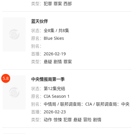
类型：
犯罪
罪案
西部
蓝天伙伴
状态：
全8集 / 共8集
原名：
Blue Skies
别名：
首播：
2026-02-19
类型：
悬疑
剧情
罪案
5.8
中央情报局第一季
状态：
第12集完结
原名：
CIA Season 1
别名：
中情局 / 联邦调查局：CIA / 联邦调查局：中央
首播：
情报局 / 联邦调查局：中情局 / FBI: CIA
2026-02-23
类型：
动作
惊悚
犯罪
悬疑
冒险
剧情