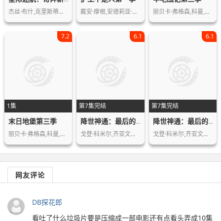
杰丝·布什,克里斯蒂娜·钟,西莉亚·罗…
戴安·摩根,安德莉亚·瓦尔斯,凯瑟琳·…
丽贝卡·弗格森,科曼,哈丽特·瓦尔特,…
7.2
6.1
6.1
1集
第7集完结
第7集完结
末日地堡第三季
降世神通：最后的气宗第二季
降世神通：最后的气宗（真人版）第二季
丽贝卡·弗格森,科曼,哈丽特·瓦尔特,…
戈登·科米尔,齐亚文提奥,伊恩·欧斯利…
戈登·科米尔,齐亚文提奥,伊恩·欧斯利…
网友评论
DB探花郎
看吐了什么垃圾片要是压缩成一部电影还有点看头弄成10集