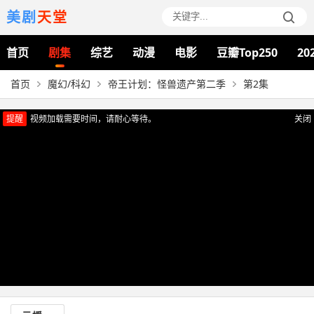
美剧
天堂
首页
剧集
综艺
动漫
电影
豆瓣Top250
20
首页
魔幻/科幻
帝王计划：怪兽遗产第二季
第2集
提醒
视频加载需要时间，请耐心等待。
关闭
正在播放：帝王计划：怪兽遗产第二季（第2集）