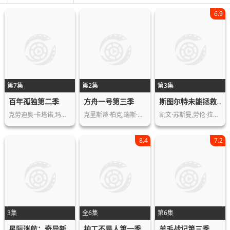
6.9
第7集
第2集
第3集
百年孤独第二季
方舟一号第三季
斯图尔特未能拯救宇宙
克劳迪奥·卡塔诺,玛莉达·索托,罗兰·…
克里斯蒂·柏克,瑞斯·里奇,理查德·弗…
凯文·苏斯曼,劳伦·拉普库斯,布莱恩·…
8.4
7.2
3集
全6集
第6集
护工不是人第一季
羊毛战记第三季
星际迷航：奇异新世界第四季