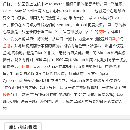
角群，一边回到上世纪中叶 Monarch 组织早期的秘密行动。第一季结尾，
Cate、May 和 Keiko 等人在轴心界（Axis Mundi）——也就是空心地球的
异空间中获救，却因为时间流速差，被“带错年份”，从 2015 被拉到 2017
年，和仍在人间努力寻找她们的 Kentaro、Hiroshi 再度交汇。 第二季的核
心威胁是一只全新的泰坦“Titan X”，官方形容为“活生生的
灾难
”，体型巨
大、会发出诡异的生物荧光，从深海中现身，力量甚至可能超过
哥斯拉
与
金刚
，对地球构成前所未有的威胁。剧情将角色带回骷髅岛：那里不仅是
金.刚的领地，也是 Titan X 相关古老秘密的关键。昔日的 Monarch 档案被
揭开，观众将看到 1950 年代至 1960 年代 Monarch 成立初期如何第一次接
触这些
远古巨兽
，以及 Lee Shaw 在年轻时代所参与的任务。 在现代线
里，Titan X 的苏醒引发全球连锁反应，各国政府、军方和 Apex
Cybernetics 等势力争相利用或抹杀它，Monarch 内部也爆发“务实派”和
“共存派”的路线之争。Cate 与 Kentaro 一边寻找家族真相，一边被迫在“把
怪兽
当作自然灾害”与“把它们视作地球原有主宰”之间做出道德选择；Lee
Shaw 则在过去与现在两条时间线上，成为串起人类与泰坦命运的关键人
物。
魔幻/科幻推荐