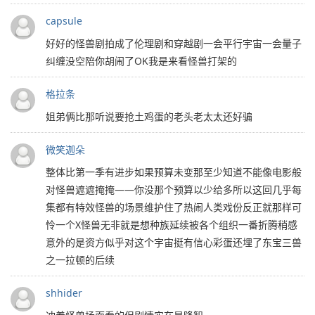
capsule
好好的怪兽剧拍成了伦理剧和穿越剧一会平行宇宙一会量子
纠缠没空陪你胡闹了OK我是来看怪兽打架的
格拉条
姐弟俩比那听说要抢土鸡蛋的老头老太太还好骗
微笑迦朵
整体比第一季有进步如果预算未变那至少知道不能像电影般
对怪兽遮遮掩掩——你没那个预算以少给多所以这回几乎每
集都有特效怪兽的场景维护住了热闹人类戏份反正就那样可
怜一个X怪兽无非就是想种族延续被各个组织一番折腾稍感
意外的是资方似乎对这个宇宙挺有信心彩蛋还埋了东宝三兽
之一拉顿的后续
shhider