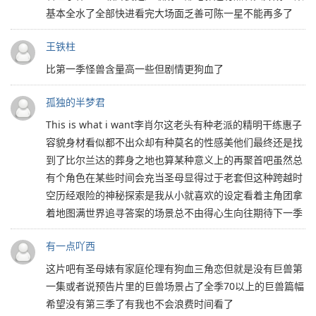
基本全水了全部快进看完大场面乏善可陈一星不能再多了
王铁柱
比第一季怪兽含量高一些但剧情更狗血了
孤独的半梦君
This is what i want李肖尔这老头有种老派的精明干练惠子
容貌身材看似都不出众却有种莫名的性感美他们最终还是找
到了比尔兰达的葬身之地也算某种意义上的再聚首吧虽然总
有个角色在某些时间会充当圣母显得过于老套但这种跨越时
空历经艰险的神秘探索是我从小就喜欢的设定看着主角团拿
着地图满世界追寻答案的场景总不由得心生向往期待下一季
有一点吖西
这片吧有圣母婊有家庭伦理有狗血三角恋但就是没有巨兽第
一集或者说预告片里的巨兽场景占了全季70以上的巨兽篇幅
希望没有第三季了有我也不会浪费时间看了