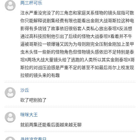
两三杯可乐
注水严重没完没了的三角恋和家庭关系怪物的镜头屈指可数
你只能解释说剧集经费有限也能看出金刚大战哥斯拉这种电
影得有多烧钱了故事依旧很俗套人类私心放出泰坦X反派想
通过高科技控制他引出了后续的怪物大战泰坦X看着并不牛
逼被哥斯拉一顿爆锤又因为为母则刚完全压制金刚加上圣甲
虫木头怪一些新的怪物角色但怪物镜头感依旧不足特别是泰
坦X两场大战大量镜头给了逃跑的人类所以其实金刚泰坦X哥
斯拉的对战压迫感是严重不足的甚至不如最后肖尔上校发现
拉顿的镜头来的有趣
沙丘
砍了吧别拍了
咪咪大王
就前两集还能看后面越来越无聊
寻找凉宫春日