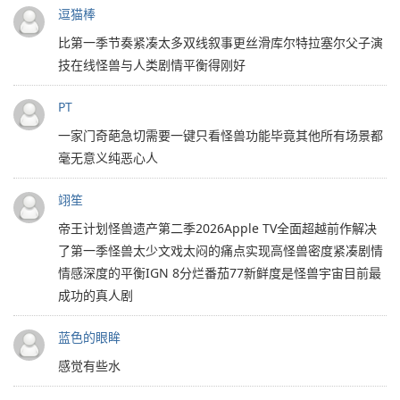
逗猫棒
比第一季节奏紧凑太多双线叙事更丝滑库尔特拉塞尔父子演
技在线怪兽与人类剧情平衡得刚好
PT
一家门奇葩急切需要一键只看怪兽功能毕竟其他所有场景都
毫无意义纯恶心人
翊笙
帝王计划怪兽遗产第二季2026Apple TV全面超越前作解决
了第一季怪兽太少文戏太闷的痛点实现高怪兽密度紧凑剧情
情感深度的平衡IGN 8分烂番茄77新鲜度是怪兽宇宙目前最
成功的真人剧
蓝色的眼眸
感觉有些水