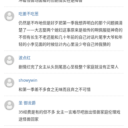
冲着怪兽场面看的但剧情实在是降智
吃姜不吃葱
仍然是不咋地但是好歹把第一季我想弄明白的那个问题搞清
楚了——大志娶两个媳妇这事原来是祖传的啊佩服挺神奇的
不但有长生不老还能和几十年前的自己对话片尾李大爷和年
轻的小李见面的时候估计内心里没少夸自己帅我猜的
波点红
剧情烂完了女主从头到尾恶心至极整个家庭就没有正常人
showywin
和第一季差不多食之无味而且弃之不可惜
圣 御龙爵
35经费是有的但不多 女主一言难尽吧放出怪兽家庭伦理戏
送怪兽回家