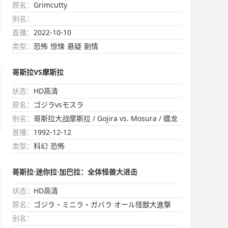
原名：
Grimcutty
别名：
首播：
2022-10-10
类型：
恐怖
惊悚
悬疑
剧情
哥斯拉VS摩斯拉
状态：
HD高清
原名：
ゴジラvsモスラ
别名：
哥斯拉大战摩斯拉 / Gojira vs. Mosura / 蝶龙
魔斯拉
首播：
1992-12-12
类型：
科幻
恐怖
哥斯拉·迷你拉·加巴拉：全体怪兽大进击
状态：
HD高清
原名：
ゴジラ・ミニラ・ガバラ オール怪獣大進撃
别名：