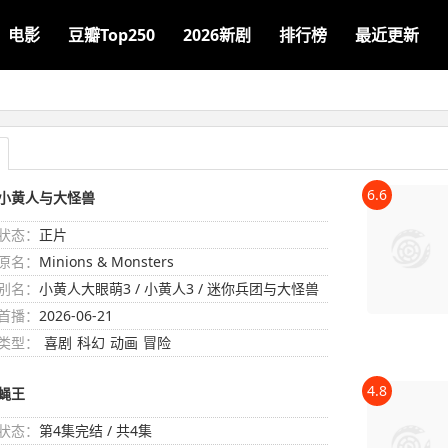
电影
豆瓣Top250
2026新剧
排行榜
最近更新
6.6
小黄人与大怪兽
状态：
正片
原名：
Minions & Monsters
别名：
小黄人大眼萌3 / 小黄人3 / 迷你兵团与大怪兽
(港) / 小小兵&大怪兽(台) / Mega Minions / M
首播：
2026-06-21
inions 3
类型：
喜剧
科幻
动画
冒险
4.8
蝇王
状态：
第4集完结 / 共4集