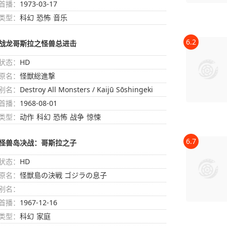
哥吉拉决战美甲龙
首播：
1973-03-17
类型：
科幻
恐怖
音乐
6.2
战龙哥斯拉之怪兽总进击
状态：
HD
原名：
怪獣総進撃
别名：
Destroy All Monsters / Kaijū Sōshingeki
首播：
1968-08-01
类型：
动作
科幻
恐怖
战争
惊悚
6.7
怪兽岛决战：哥斯拉之子
状态：
HD
原名：
怪獣島の決戦 ゴジラの息子
别名：
首播：
1967-12-16
类型：
科幻
家庭