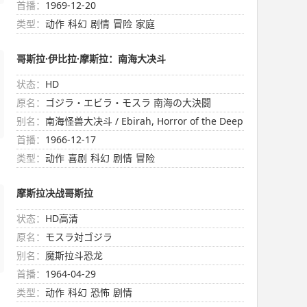
首播：
1969-12-20
类型：
动作
科幻
剧情
冒险
家庭
哥斯拉·伊比拉·摩斯拉：南海大决斗
状态：
HD
原名：
ゴジラ・エビラ・モスラ 南海の大決闘
别名：
南海怪兽大决斗 / Ebirah, Horror of the Deep
首播：
1966-12-17
类型：
动作
喜剧
科幻
剧情
冒险
摩斯拉决战哥斯拉
状态：
HD高清
原名：
モスラ対ゴジラ
别名：
魔斯拉斗恐龙
首播：
1964-04-29
类型：
动作
科幻
恐怖
剧情