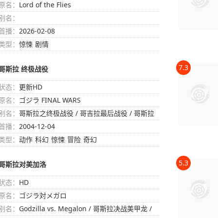
原名：
Lord of the Flies
别名：
首播：
2026-02-08
类型：
惊悚
剧情
7.3
哥斯拉 终极战役
状态：
更新HD
原名：
ゴジラ FINAL WARS
别名：
哥斯拉之终极战役 / 哥吉拉最后战役 / 哥斯拉
最后的战斗 / Godzilla: Final Wars
首播：
2004-12-04
类型：
动作
科幻
惊悚
冒险
奇幻
5.3
哥斯拉对美加洛
状态：
HD
原名：
ゴジラ対メガロ
别名：
Godzilla vs. Megalon / 哥斯拉决战美甲龙 /