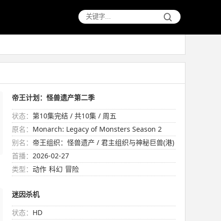
帝王计划：怪兽遗产第二季
状态：
第10集完结 / 共10集 / 周五
原名：
Monarch: Legacy of Monsters Season 2
别名：
帝王组织：怪兽遗产 / 君主组织与神秘巨兽(港)
/ 君主计画：神秘组织与怪兽之谜(台) / 帝王计
首播：
2026-02-27
划：神秘组织与怪兽之谜 / 帝王计划：怪兽后
类型：
动作
科幻
冒险
遗症
迷因杀机
状态：
HD