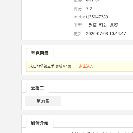
单集：
44分钟
评分：
7.2
imdb:
tt35047389
类型：
剧情
科幻
悬疑
更新：
2026-07-03 10:44:47
夸克网盘
末日地堡第三季.更新至1集
点击进入
云播二
第01集
剧情介绍