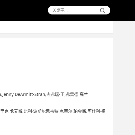
on,Jenny DeArmitt-Stran,杰弗瑞·王,弗雷德·高兰
,里克·戈麦斯,比利·波斯尔思韦特,克莱尔·珀金斯,阿什利·祖