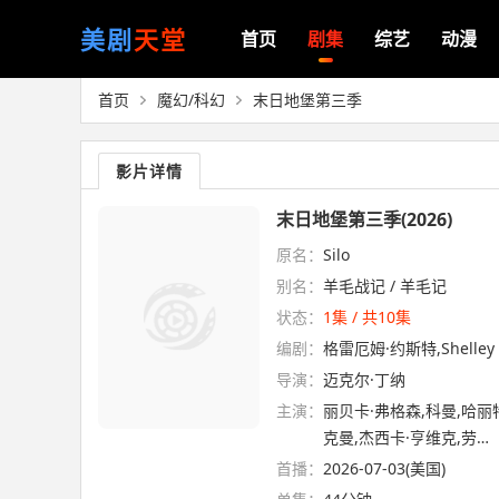
美剧
天堂
首页
剧集
综艺
动漫
首页
魔幻/科幻
末日地堡第三季
影片详情
末日地堡第三季(2026)
原名：
Silo
别名：
羊毛战记 / 羊毛记
状态：
1集 / 共10集
编剧：
格雷厄姆·约斯特,Shelley Bi
导演：
迈克尔·丁纳
主演：
丽贝卡·弗格森,科曼,哈丽
克曼,杰西卡·亨维克,劳…
首播：
2026-07-03(美国)