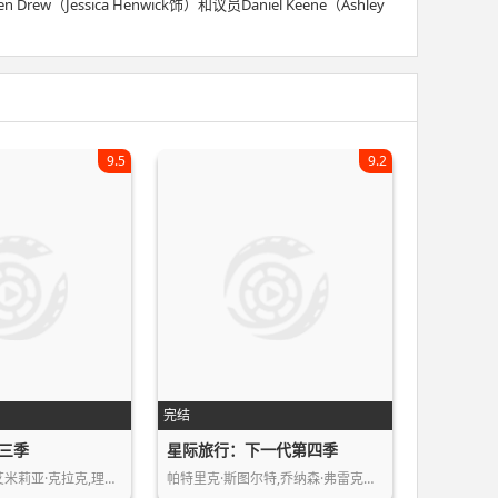
essica Henwick饰）和议员Daniel Keene（Ashley
9.5
9.2
完结
三季
星际旅行：下一代第四季
麦茜·威廉姆斯,艾米莉亚·克拉克,理查…
帕特里克·斯图尔特,乔纳森·弗雷克斯…