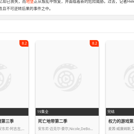
但记忆却已丧失，而
地堡
正从叛乱中恢复，并面临着新的危险威胁。过去，记者Helen Drew（J
性且不可逆转后果的事件之中。
8.2
8.2
19集全
完结
德第三季
死亡地带第二季
权力的游戏第
帕特里克·斯图尔特,安东尼·阿吉吉,莱…
安东尼·迈克尔·豪尔,Nicole,DeBo…