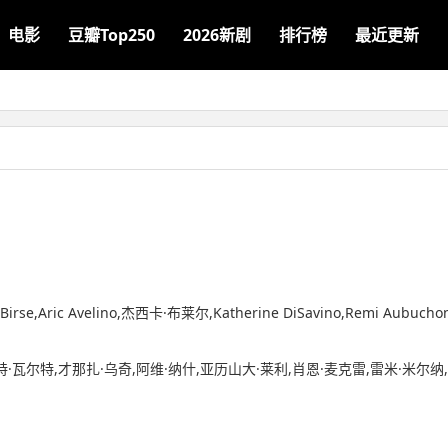
电影
豆瓣Top250
2026新剧
排行榜
最近更新
rse,Aric Avelino,杰西卡·布莱尔,Katherine DiSavino,Remi Aubuch
特·瓦尔特,才那扎·乌奇,阿维·纳什,亚历山大·莱利,肖恩·麦克雷,雷米·米尔纳