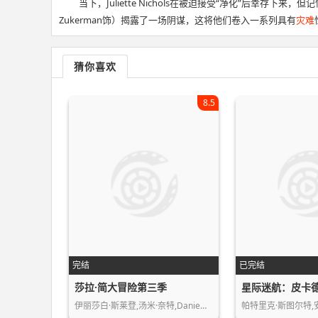
当下，Juliette Nichols在被迫接受“净化”后幸存下来，
Zukerman饰）揭露了一场阴谋，这将他们卷入一系列具有
灾难
猜你喜欢
8.5
完结
已完结
莎拉·简大冒险第三季
星际迷航：皮卡
伊丽莎白·斯莱登,汤米·奈特,Danie…