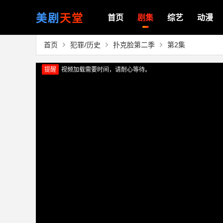
美剧
天堂
首页
剧集
综艺
动漫
首页
犯罪/历史
扑克脸第二季
第2集
提醒
视频加载需要时间，请耐心等待。
正在播放：扑克脸第二季（第2集）