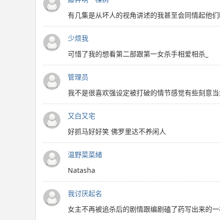
有几集是从坏人的视角讲述的我甚至会同情起他们
少烦我
可惜了我的想看第二部跟第一女杀手相爱相杀_
管理员
我不是很喜欢强设定被打破的情节感觉有些刻意当
又白又宅
好抓马好好笑 佛罗里达不养闲人
温野菜菜緒
Natasha
我讨厌起名
女主不再被追杀后的剧情跟编剧磕了药写出来的一