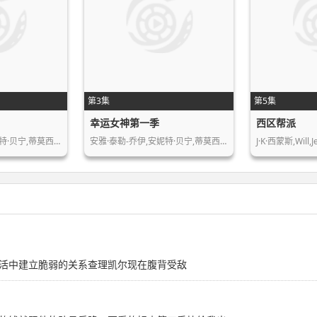
第3集
第5集
幸运女神第一季
西区帮派
特·贝宁,蒂莫西…
安雅·泰勒-乔伊,安妮特·贝宁,蒂莫西…
J·K·西蒙斯,Will
活中建立脆弱的关系查理凯尔现在腹背受敌