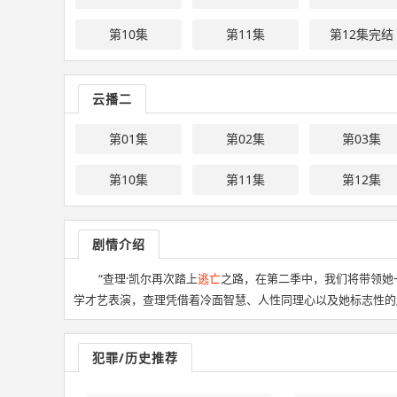
第10集
第11集
第12集完结
云播二
第01集
第02集
第03集
第10集
第11集
第12集
剧情介绍
“查理·凯尔再次踏上
逃亡
之路，在第二季中，我们将带领她
学才艺表演，查理凭借着冷面智慧、人性同理心以及她标志性的
犯罪/历史推荐