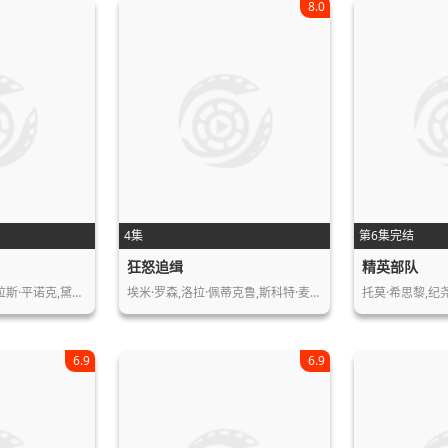
8.0
4集
第6集完结
狂怒追缉
精英部队
霍华德·查尔斯,尼古拉斯·平诺克,黛博…
埃米·罗森,洛拉·佩蒂克鲁,斯科特·麦…
托莫·希思黎,纪
6.9
6.9