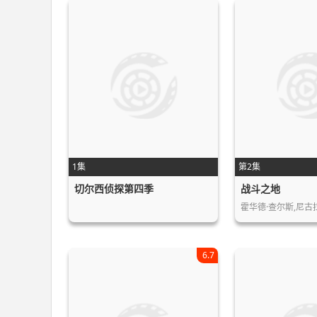
1集
第2集
切尔西侦探第四季
战斗之地
6.7