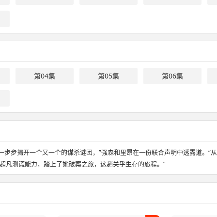
第04集
第05集
第06集
一步步揭开一个又一个的谋杀谜团，”强森和里昂在一份联合声明中透露道。“
超凡测谎能力，踏上了她破案之旅，这趟关乎生存的旅程。”