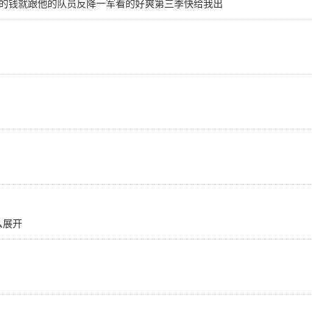
的钱就跟他的队员反降一军看的好爽第三季快给我出
么展开