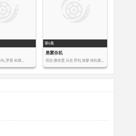
第6集
黑雾杀机
,Jeffs,罗恩·米德…
劳拉·唐奈里,马克·罗利,埃蒙·埃利奥…