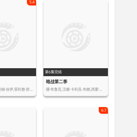
5.4
第6集完结
暗战第二季
尧姆·谷伊,菲利普·舒…
珊·布鲁克,汉娜·卡利克-布朗,西蒙·…
6.7