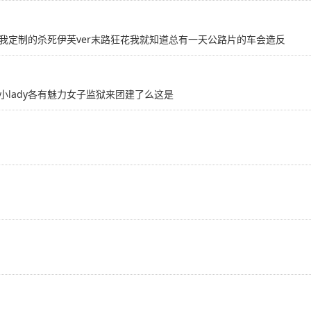
我定制的杀死伊芙ver末路狂花我就知道总有一天公路片的车会造反
lady各有魅力女子监狱来团建了么这是