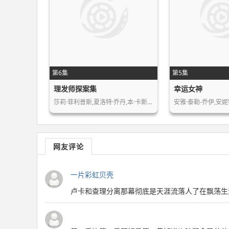
第6集
第5集
理发师探案集
幸运女神
莎莉·菲利普斯,夏洛特·乔丹,本·卡斯…
安雅·泰勒-乔伊,安妮
网友评论
一片彩虹贝壳
卢卡和查理分离那幕彻底是天涯流落人了在飘荡生