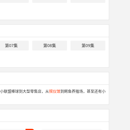
第07集
第08集
第09集
从小联盟棒球到大型零售店，从
殡仪馆
到鳄鱼养殖场，甚至还有小