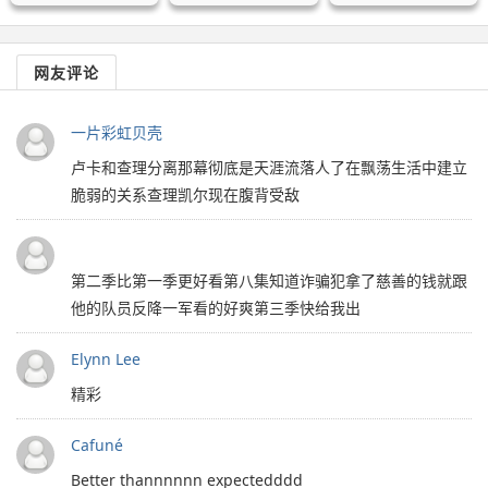
网友评论
一片彩虹贝壳
卢卡和查理分离那幕彻底是天涯流落人了在飘荡生活中建立
脆弱的关系查理凯尔现在腹背受敌
第二季比第一季更好看第八集知道诈骗犯拿了慈善的钱就跟
他的队员反降一军看的好爽第三季快给我出
Elynn Lee
精彩
Cafuné
Better thannnnnn expectedddd