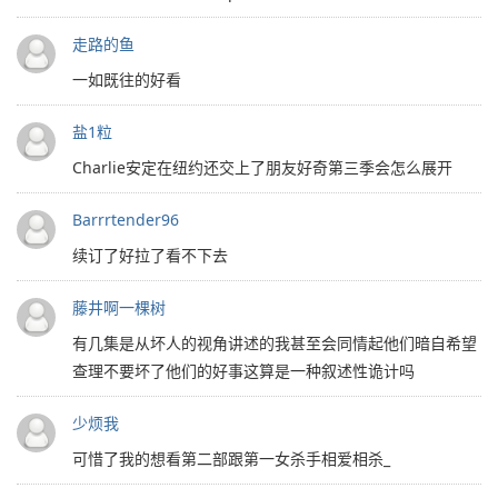
走路的鱼
一如既往的好看
盐1粒
Charlie安定在纽约还交上了朋友好奇第三季会怎么展开
Barrrtender96
续订了好拉了看不下去
藤井啊一棵树
有几集是从坏人的视角讲述的我甚至会同情起他们暗自希望
查理不要坏了他们的好事这算是一种叙述性诡计吗
少烦我
可惜了我的想看第二部跟第一女杀手相爱相杀_