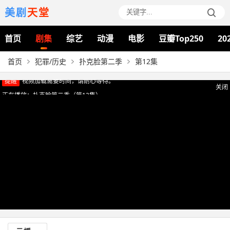
美剧
天堂
首页
剧集
综艺
动漫
电影
豆瓣Top250
20
首页
犯罪/历史
扑克脸第二季
第12集
提醒
视频加载需要时间，请耐心等待。
关闭
正在播放：扑克脸第二季（第12集）