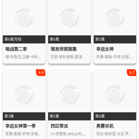
第6集完结
第6集
第5集
暗战第二季
理发师探案集
幸运女神
珊·布鲁克,汉娜·卡利克-布朗,西蒙·…
莎莉·菲利普斯,夏洛特·乔丹,本·卡斯…
安雅·泰勒-乔伊,安妮特·贝宁,蒂莫西…
6.9
6.7
第3集
第5集
第6集
幸运女神第一季
西区帮派
黑雾杀机
安雅·泰勒-乔伊,安妮特·贝宁,蒂莫西…
J·K·西蒙斯,Will,Jeffs,罗恩·米德…
劳拉·唐奈里,马克·罗利,埃蒙·埃利奥…