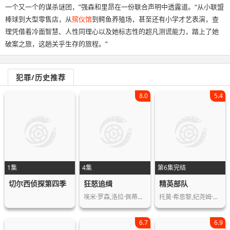
一个又一个的谋杀谜团，”强森和里昂在一份联合声明中透露道。“从小联盟
棒球到大型零售店，从
殡仪馆
到鳄鱼养殖场，甚至还有小学才艺表演，查
理凭借着冷面智慧、人性同理心以及她标志性的超凡测谎能力，踏上了她
破案之旅，这趟关乎生存的旅程。”
犯罪/历史推荐
8.0
5.4
1集
4集
第6集完结
切尔西侦探第四季
狂怒追缉
精英部队
埃米·罗森,洛拉·佩蒂克鲁,斯科特·麦…
托莫·希思黎,纪尧姆·谷伊,菲利普·舒…
6.7
6.9