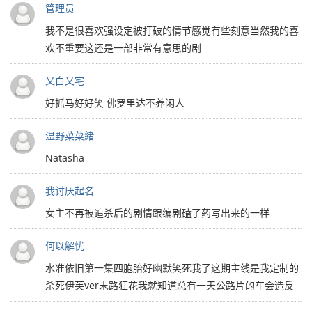
管理员
我不是很喜欢强设定被打破的情节感觉有些刻意当然我的喜
欢不重要这还是一部非常有意思的剧
又白又宅
好抓马好好笑 佛罗里达不养闲人
温野菜菜緒
Natasha
我讨厌起名
女主不再被追杀后的剧情跟编剧磕了药写出来的一样
何以解忧
水准依旧第一集四胞胎好幽默笑死我了这期主线是我定制的
杀死伊芙ver末路狂花我就知道总有一天公路片的车会造反