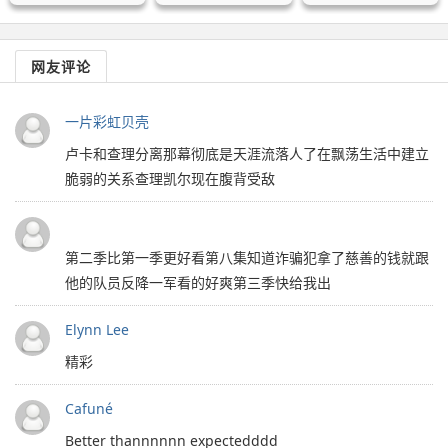
网友评论
一片彩虹贝壳
卢卡和查理分离那幕彻底是天涯流落人了在飘荡生活中建立
脆弱的关系查理凯尔现在腹背受敌
第二季比第一季更好看第八集知道诈骗犯拿了慈善的钱就跟
他的队员反降一军看的好爽第三季快给我出
Elynn Lee
精彩
Cafuné
Better thannnnnn expectedddd