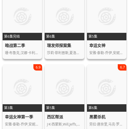
第6集完结
第6集
第5集
暗战第二季
理发师探案集
幸运女神
珊·布鲁克,汉娜·卡利克-布朗,西蒙·…
莎莉·菲利普斯,夏洛特·乔丹,本·卡斯…
安雅·泰勒-乔伊,安妮特·贝宁,蒂莫西…
6.9
6.7
第3集
第5集
第6集
幸运女神第一季
西区帮派
黑雾杀机
安雅·泰勒-乔伊,安妮特·贝宁,蒂莫西…
J·K·西蒙斯,Will,Jeffs,罗恩·米德…
劳拉·唐奈里,马克·罗利,埃蒙·埃利奥…