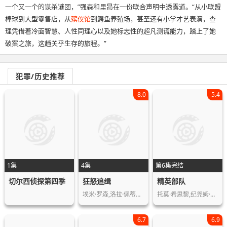
一个又一个的谋杀谜团，”强森和里昂在一份联合声明中透露道。“从小联盟
棒球到大型零售店，从
殡仪馆
到鳄鱼养殖场，甚至还有小学才艺表演，查
理凭借着冷面智慧、人性同理心以及她标志性的超凡测谎能力，踏上了她
破案之旅，这趟关乎生存的旅程。”
犯罪/历史推荐
8.0
5.4
1集
4集
第6集完结
切尔西侦探第四季
狂怒追缉
精英部队
埃米·罗森,洛拉·佩蒂克鲁,斯科特·麦…
托莫·希思黎,纪尧姆·谷伊,菲利普·舒…
6.7
6.9