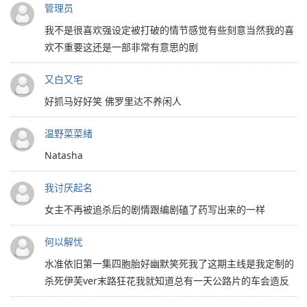
管理员
我不是很喜欢强设定被打破的情节感觉有些刻意当然我的喜
欢不重要这还是一部非常有意思的剧
又白又宅
好抓马好好笑 佛罗里达不养闲人
温野菜菜緒
Natasha
我讨厌起名
女主不再被追杀后的剧情跟编剧磕了药写出来的一样
何以解忧
水准依旧第一集四胞胎好幽默笑死我了这期主线是我定制的
杀死伊芙ver末路狂花我就知道总有一天公路片的车会造反