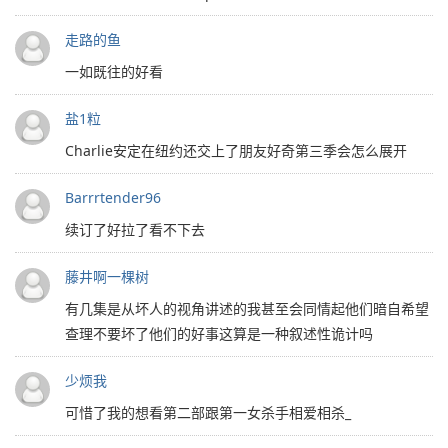
走路的鱼
一如既往的好看
盐1粒
Charlie安定在纽约还交上了朋友好奇第三季会怎么展开
Barrrtender96
续订了好拉了看不下去
藤井啊一棵树
有几集是从坏人的视角讲述的我甚至会同情起他们暗自希望
查理不要坏了他们的好事这算是一种叙述性诡计吗
少烦我
可惜了我的想看第二部跟第一女杀手相爱相杀_