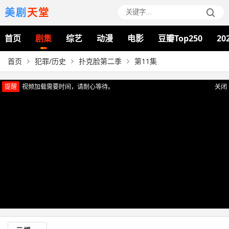
美剧
天堂
首页
剧集
综艺
动漫
电影
豆瓣Top250
20
首页
犯罪/历史
扑克脸第二季
第11集
提醒
视频加载需要时间，请耐心等待。
关闭
正在播放：扑克脸第二季（第11集）