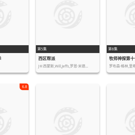
第5集
第8集
季
西区帮派
牧师神探第十
J·K·西蒙斯,Will,Jeffs,罗恩·米德…
罗布森·格林,里希
6.8