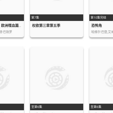
第7集
第10集完结
权欲第三章第五季
恐怖角
海军罪案调查处：欧洲喋血篇第一季
德·巴勃罗
哈维尔·巴登,艾
至第6集
至第6集