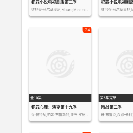
犯罪小说电视剧版第二季
犯罪小说电视剧
维尼乔·马尔基奥尼,Mauro,Meconi…
维尼乔·马尔基奥尼,Ma
7.4
全10集
第6集完结
犯罪心理：演变第十九季
暗战第二季
乔·曼特纳,帕姬·布鲁斯特,亚当·罗德…
珊·布鲁克,汉娜·卡利