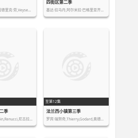
四街区第二季
德里克·劳,Veyse…
基达·拉马丹,阿尔米拉·巴格里亚齐克…
至第12集
二季
法兰西小镇第三季
n,Renucci,尼古拉…
罗宾·瑞努奇,Thierry,Godard,奥德…