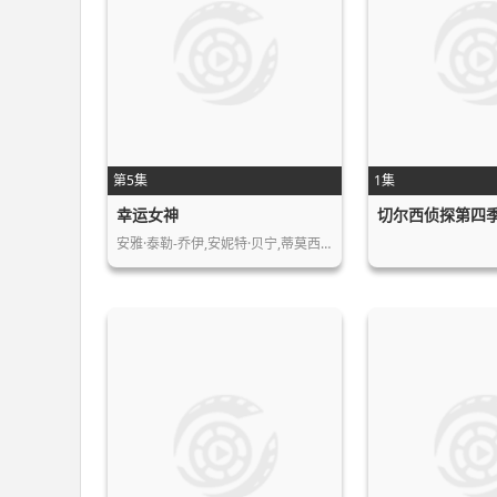
第5集
1集
幸运女神
切尔西侦探第四
安雅·泰勒-乔伊,安妮特·贝宁,蒂莫西…