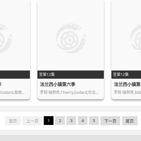
至第12集
至第12集
季
法兰西小镇第六季
法兰西小镇第
,Godard,奥德…
罗宾·瑞努奇,Thierry,Godard,尼古…
罗宾·瑞努奇,Robin
1
2
3
4
5
首页
上一页
下一页
尾页