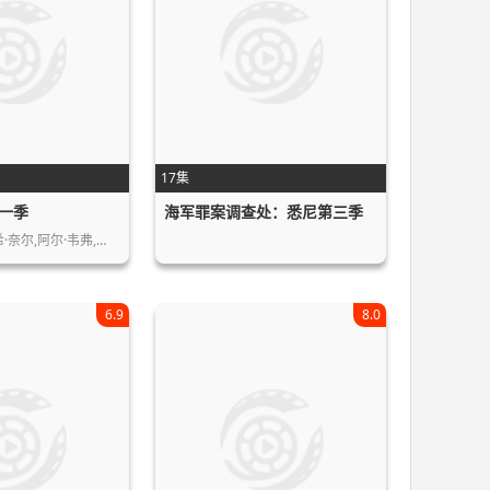
17集
一季
海军罪案调查处：悉尼第三季
·奈尔,阿尔·韦弗,…
6.9
8.0