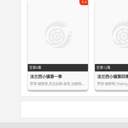
8.4
至第6集
至第12集
法兰西小镇第一季
法兰西小镇第四
罗宾·瑞努奇,尼古拉斯·高布,法朗西斯…
罗宾·瑞努奇,Thierry