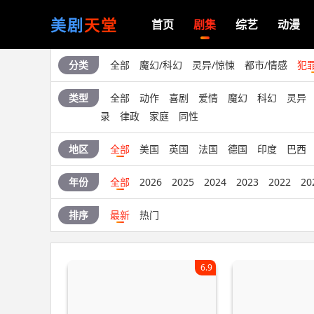
美剧
天堂
首页
剧集
综艺
动漫
分类
全部
魔幻/科幻
灵异/惊悚
都市/情感
犯
类型
全部
动作
喜剧
爱情
魔幻
科幻
灵异
录
律政
家庭
同性
地区
全部
美国
英国
法国
德国
印度
巴西
年份
全部
2026
2025
2024
2023
2022
20
排序
最新
热门
6.9