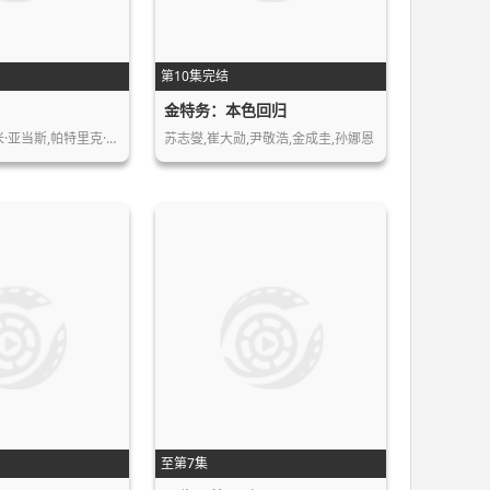
第10集完结
金特务：本色回归
米·亚当斯,帕特里克·…
苏志燮,崔大勋,尹敬浩,金成圭,孙娜恩
至第7集