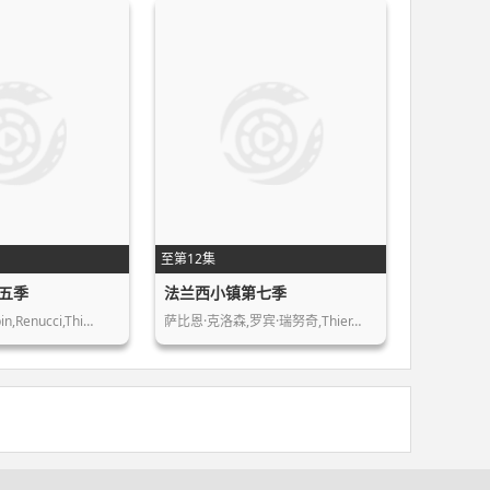
至第12集
五季
法兰西小镇第七季
,Renucci,Thi…
萨比恩·克洛森,罗宾·瑞努奇,Thier…