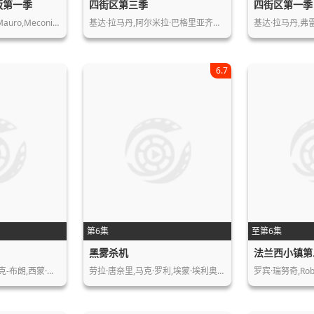
版第一季
四街区第三季
四街区第一季
uro,Meconi…
基达·拉马丹,阿尔米拉·巴格里亚齐克…
基达·拉马丹,弗雷
6.7
第6集
至第6集
黑雾杀机
法兰西小镇第
克-布朗,西蒙·…
劳拉·唐奈里,马克·罗利,埃蒙·埃利奥…
罗宾·瑞努奇,Robi