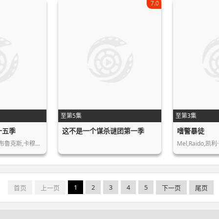
7.0
至第5集
至第3集
十五季
这不是一个谋杀谜团第一季
嗜警暴徒
瑞德·斯科特,麦卡德·布鲁克斯,卡穆琳…
1
2
3
4
5
首页
上一页
下一页
尾页