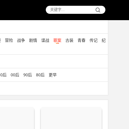
疑
冒险
战争
剧情
谍战
罪案
古装
青春
传记
纪
10后
00后
90后
80后
更早