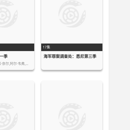
17集
一季
海军罪案调查处：悉尼第三季
·奈尔,阿尔·韦弗,…