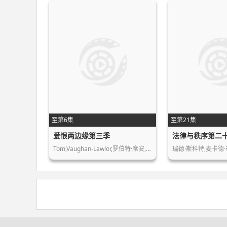
至第6集
至第21集
爱恨两边缘第三季
法律与秩序第二
Tom,Vaughan-Lawlor,罗伯特·席安,Killian,Sc…