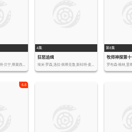
4集
第8集
狂怒追缉
牧师神探第十
特·贝宁,蒂莫西…
埃米·罗森,洛拉·佩蒂克鲁,斯科特·麦…
罗布森·格林,里希
6.8