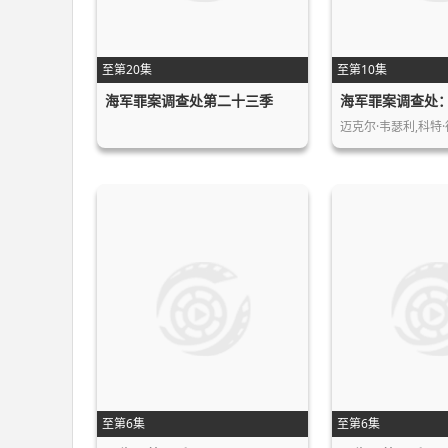
至第20集
至第10集
海军罪案调查处第二十三季
迈克尔·韦瑟利,科特·
至第6集
至第6集