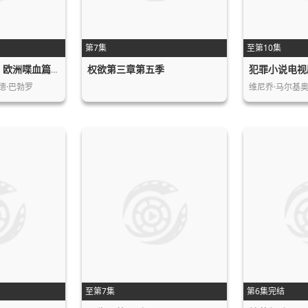
第7集
至第10集
权欲第三章第五季
犯罪小说电视
海军罪案调查处：欧洲喋血篇第一季
德·巴勃罗
维尼乔·马尔基奥尼,
至第7集
第6集完结