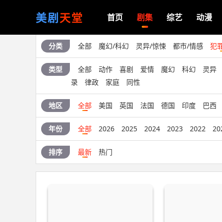
美剧
天堂
首页
剧集
综艺
动漫
分类
全部
魔幻/科幻
灵异/惊悚
都市/情感
犯
类型
全部
动作
喜剧
爱情
魔幻
科幻
灵异
录
律政
家庭
同性
地区
全部
美国
英国
法国
德国
印度
巴西
年份
全部
2026
2025
2024
2023
2022
20
排序
最新
热门