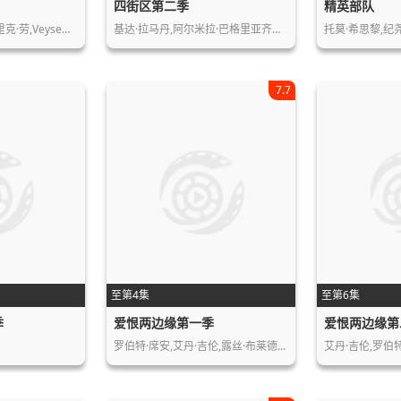
四街区第二季
精英部队
·劳,Veyse…
基达·拉马丹,阿尔米拉·巴格里亚齐克…
托莫·希思黎,纪
7.7
至第4集
至第6集
季
爱恨两边缘第一季
爱恨两边缘第
罗伯特·席安,艾丹·吉伦,露丝·布莱德…
艾丹·吉伦,罗伯特