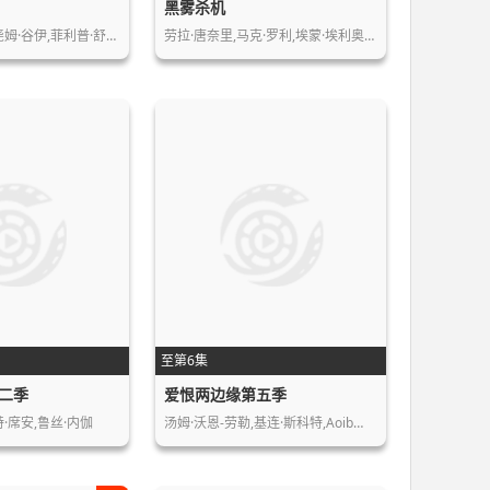
黑雾杀机
尧姆·谷伊,菲利普·舒…
劳拉·唐奈里,马克·罗利,埃蒙·埃利奥…
至第6集
二季
爱恨两边缘第五季
·席安,鲁丝·内伽
汤姆·沃恩-劳勒,基连·斯科特,Aoib…