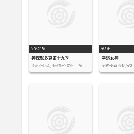
至第21集
第5集
神探默多克第十九季
幸运女神
亚尼克·比森,托马斯·克雷格, 卢安·…
安雅·泰勒-乔伊,安妮