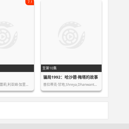
7.1
至第10集
骗局1992：哈沙德·梅塔的故事
Mel,Raido,凯利·蕾莉,利亚姆·加里根…
普拉蒂克·甘地,Shreya,Dhanwant…