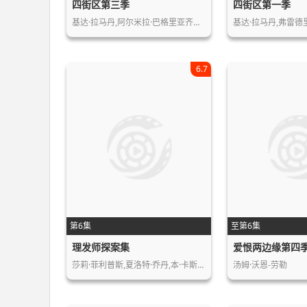
四街区第三季
四街区第一季
基达·拉马丹,阿尔米拉·巴格里亚齐克…
基达·拉马丹,弗雷德里克
6.7
第6集
至第6集
理发师探案集
爱恨两边缘第四
莎莉·菲利普斯,夏洛特·乔丹,本·卡斯…
汤姆·沃恩-劳勒