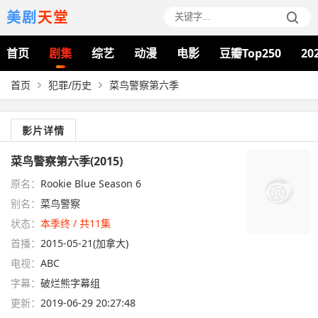
美剧
天堂
首页
剧集
综艺
动漫
电影
豆瓣Top250
20
首页
犯罪/历史
菜鸟警察第六季
影片详情
菜鸟警察第六季(2015)
原名：
Rookie Blue Season 6
别名：
菜鸟警察
状态：
本季终 / 共11集
首播：
2015-05-21(加拿大)
电视：
ABC
字幕：
破烂熊字幕组
更新：
2019-06-29 20:27:48