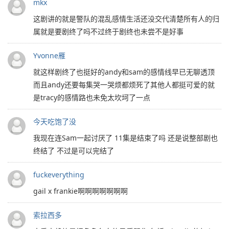
mkx
这剧讲的就是警队的混乱感情生活还没交代清楚所有人的归
属就是要剧终了吗不过终于剧终也未尝不是好事
Yvonne雁
就这样剧终了也挺好的andy和sam的感情线早已无聊透顶
而且andy还要每集哭一哭烦都烦死了其他人都挺可爱的就
是tracy的感情路也未免太坎坷了一点
今天吃饱了没
我现在连Sam一起讨厌了 11集是结束了吗 还是说整部剧也
终结了 不过是可以完结了
fuckeverything
gail x frankie啊啊啊啊啊啊啊
索拉西多