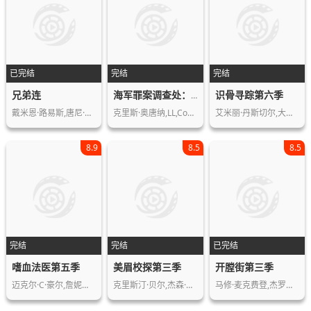
已完结
完结
完结
兄弟连
识骨寻踪第六季
海军罪案调查处：洛杉矶第二季
戴米恩·路易斯,唐尼·沃尔伯格,朗·里…
克里斯·奥唐纳,LL,Cool,J,皮特·坎姆…
艾米丽·丹斯切尔,大卫·伯伦纳兹,米谢…
8.9
8.5
8.5
完结
完结
已完结
嗜血法医第五季
美眉校探第三季
开膛街第三季
迈克尔·C·豪尔,詹妮弗·卡朋特,戴斯…
克里斯汀·贝尔,杰森·多灵,珀西·达格…
马修·麦克费登,杰罗姆·弗林,亚当·罗…