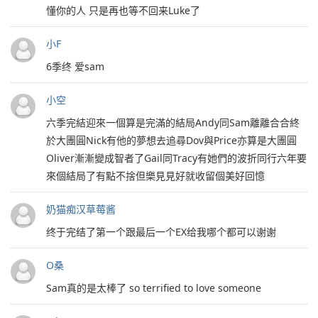
懂你的人 只是再也等不回来Luke了
小F
6季终 爱sam
小空
六季完結迎來一個算是完滿的結局Andy同Sam離離合合終
於大團圓Nick有他的夢想去追尋Dov與Price亦算是大團圓
Oliver漸漸變成智者了Gail同Tracy有她們的波折同行六年要
來個結局了有點不捨但樂見見好就收留個美好回憶
奶猫痴汉草莓酱
终于完结了第一个跟最后一个EX给我哪个都可以谢谢
O桑
Sam真的是太棒了 so terrified to love someone