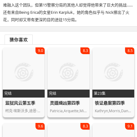
难融入这个团队，但第15警察分局的其他人却觉得他带来了巨大的挑战……
还有来自Being Erica的女星Erin Karpluk，她的角色似乎与 Nick擦出了火
花，同时却又带有更深的目的进驻15分局。
猜你喜欢
9.0
8.3
8.5
完结
完结
第23集
监狱风云第五季
灵媒缉凶第四季
铁证悬案第四季
柯克·埃斯沃多,迪恩·文特斯,特里·金…
Patricia,Arquette,Miguel,Sandoval
Kathryn,Morris,Danny,Pino,John,Finn
9.6
8.3
9.1