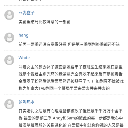
豆乳盒子
美剧里结局比较满意的一部剧
hang
前面一两季还没有觉得好看 但是第三季到剧终季都还不错
White
冲着女主的颜去补了这套剧她客串了夜班医生结果她在剧里
就是个戴着主角光环的绿茶婊完全喜欢不起来反而是被毒舌
金发圈了粉然后她后面居然还被掰弯了ㄟ ㄏ加剧真不愧被戏
称为加拿大TVB剧同一个警局里爱来爱去睡来睡去的
多喝热水
其实婚礼之后是有心理准备该被砍了但还是千千万万个舍不
得 最爱的是前三季 Andy和Sam的彼此的每一步都是我心中
最渴望最理想的关系进化论 在爱情中能让你仰视的人又是最