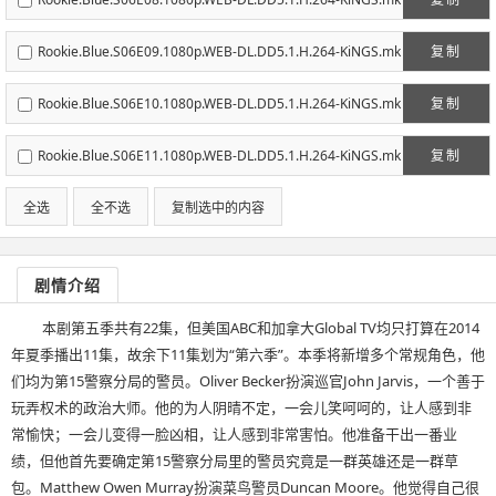
v
Rookie.Blue.S06E09.1080p.WEB-DL.DD5.1.H.264-KiNGS.mk
复制
v
Rookie.Blue.S06E10.1080p.WEB-DL.DD5.1.H.264-KiNGS.mk
复制
v
Rookie.Blue.S06E11.1080p.WEB-DL.DD5.1.H.264-KiNGS.mk
复制
v
全选
全不选
复制选中的内容
剧情介绍
本剧第五季共有22集，但美国ABC和加拿大Global TV均只打算在2014
年夏季播出11集，故余下11集划为“第六季”。本季将新增多个常规角色，他
们均为第15警察分局的警员。Oliver Becker扮演巡官John Jarvis，一个善于
玩弄权术的政治大师。他的为人阴晴不定，一会儿笑呵呵的，让人感到非
常愉快；一会儿变得一脸凶相，让人感到非常害怕。他准备干出一番业
绩，但他首先要确定第15警察分局里的警员究竟是一群英雄还是一群草
包。Matthew Owen Murray扮演菜鸟警员Duncan Moore。他觉得自己很