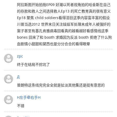
阿拉斯图开始拍拖EP09 好潮以死者视角拍的哈金斯在自己
的存款和救人之间选择救人Ep13 的死亡教育真的很有意义
Ep18 聚焦 child soldiers看得泪目这季内容蛮丰富的假设
川普当选2012 世界末日关注娃娃军处理未成年人被强奸的
案子甚至有基孔肯雅病毒回看真的越看越好看感情线这季
bones 回来了和 booth 求婚因为反派 booth 拒绝了什么狗
血剧情小甜甜和黛西也是分分合合的看得眼晕
zpc
终于在结局不挖坑了
Д
普朗特这条线完完全全就是扯淡其他集还是挺有意思的
H左手牵右手H
不错