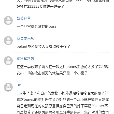
好揉捏233333爱你越来越美了
葡萄冰萃
一个非常莫名其妙的boss
草莓栗米兔
pelant咋还没挂人设有点过于强了
紧急塑料袋
在这一季放弃了两人在一起之后bones妥协的太多了第15集
安排一场被枪击濒死的戏结果只是一个小案子
BB
E02牛了妻子和自己的女秘书搞外遇哈哈哈哈哈太颠覆了好
喜欢bones的绝对理性又绝对坦诚一个从小就被抛弃只能靠
自己走到现在的女孩愿意袒露自己真的好不容易E04 ber不
同居就算了还以为是思考周全分手是在前一集还对其他女同