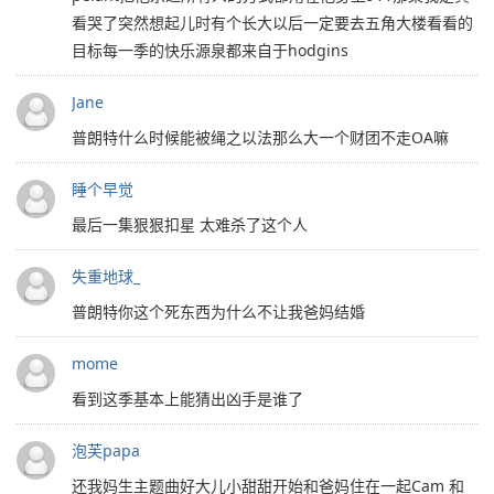
看哭了突然想起儿时有个长大以后一定要去五角大楼看看的
目标每一季的快乐源泉都来自于hodgins
Jane
普朗特什么时候能被绳之以法那么大一个财团不走OA嘛
睡个早觉
最后一集狠狠扣星 太难杀了这个人
失重地球_
普朗特你这个死东西为什么不让我爸妈结婚
mome
看到这季基本上能猜出凶手是谁了
泡芙papa
还我妈生主题曲好大儿小甜甜开始和爸妈住在一起Cam 和