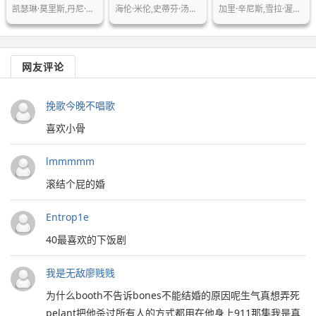
凯瑟琳·莫里斯,丹尼·皮诺
海伦·米伦,史蒂芬·汤普金森,劳拉·格…
加里·辛尼斯,雪拉·渥德,卡迈因·吉欧…
网友评论
挽歌今晚不唱歌
喜欢小骨
lmmmmm
滚结个屁的婚
Entrop1e
40最喜欢的下饭剧
我是无敌廖贱贱
为什么booth不告诉bones不能结婚的原因呢生气真想弄死
pelant把他杀过所有人的方式都用在他身上911那集我是真