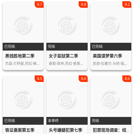
8.7
8.8
9.2
已完结
完结
已完结
黑钱胜地第二季
女子监狱第二季
美国谍梦第六季
杰森·贝特曼,劳拉·琳妮,索菲娅·胡布…
泰勒·席林,劳拉·普莱潘,娜塔莎·雷昂…
凯丽·拉塞尔,马修·瑞斯,亚历克斯·费…
8.5
8.6
8.6
已完结
本季终
完结
铁证悬案第五季
头号嫌疑犯第七季
犯罪现场调查：纽约篇第七季