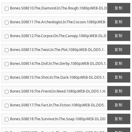
D5.1.H.264-ECI.mkv
Bones.S08E10.The.Diamond.In.The.Rough.1080p.WEB-DL.D
复制
D5.1.H.264-ECI.mkv
Bones.S08E11.The.Archeologist.In.The.Cocoon.1080p.WEB-
复制
DL.DD5.1.H.264-ECI.mkv
Bones.S08E12.The.Corpse.On.The.Canopy.1080p.WEB-DL.D
复制
D5.1.H.264-ECI.mkv
Bones.S08E13.The.Twist.In.The.Plot.1080p.WEB-DL.DD5.1.
复制
H.264-ECI.mkv
Bones.S08E14.The.Doll.In.The.Derby.1080p.WEB-DL.DD5.1.
复制
H.264-ECI.mkv
Bones.S08E15.The.Shot.In.The.Dark.1080p.WEB-DL.DD5.1.
复制
H.264-ECI.mkv
Bones.S08E16.The.Friend.In.Need.1080p.WEB-DL.DD5.1.H.
复制
264-ECI.mkv
Bones.S08E17.The.Fact.In.The.Fiction.1080p.WEB-DL.DD5.
复制
1.H.264-ECI.mkv
Bones.S08E18.The.Survivor.In.The.Soap.1080p.WEB-DL.DD
复制
5.1.H.264-ECI.mkv