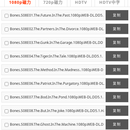
1080p磁力
720p磁力
HDTV
HDTV中字
Bones.S08E01.The.Future.In.The.Past.1080p.WEB-DL.DD5.
复制
1.H.264-ECI.mkv
Bones.S08E02.The.Partners.In.The.Divorce.1080p.WEB-DL.
复制
DD5.1.H.264-ECI.mkv
Bones.S08E03.The.Gunk.In.The.Garage.1080p.WEB-DL.DD
复制
5.1.H.264-ECI.mkv
Bones.S08E04.The.Tiger.In.The.Tale.1080p.WEB-DL.DD5.1.
复制
H.264-ECI.mkv
Bones.S08E05.The.Method.In.The.Madness..1080p.WEB-D
复制
L.DD5.1.H.264-ECI.mkv
Bones.S08E06.The.Patriot.In.The.Purgatory.1080p.WEB-DL.
复制
DD5.1.H.264-ECI.mkv
Bones.S08E07.The.Bod.In.The.Pond.1080p.WEB-DL.DD5.1.
复制
H.264-ECI.mkv
Bones.S08E08.The.But.In.The.Joke.1080p.WEB-DL.DD5.1.H.
复制
264-ECI.mkv
Bones.S08E09.The.Ghost.In.The.Machine.1080p.WEB-DL.D
复制