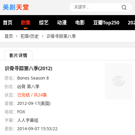
美剧
天堂
首页
剧集
综艺
动漫
电影
豆瓣Top250
20
首页
犯罪/历史
识骨寻踪第八季
影片详情
识骨寻踪第八季(2012)
原名：
Bones Season 8
别名：
凶骨 第八季
状态：
已完结 / 共24集
首播：
2012-09-17(美国)
电视：
FOX
字幕：
人人字幕组
更新：
2014-09-07 15:53:22