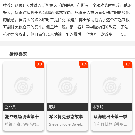
推荐是这位IT天才进入斯坦福大学的关键。布斯有一个艰难的时机反击他的
好友，负责逮捕骨头的海耶斯-弗林探员。尽管安吉拉方面有幼稚的情绪化
的敌意，但骨头的法医临时工克拉克-爱迪生博士帮助澄清了这个看起来很
可能结束他合同的案件。佩兰特，现在是一名儿童电脑介绍的教员，无法
抗拒黑客攻击，但自童年以来他袖子里的最后一个惊喜再次改变了一切。
猜你喜欢
8.8
8.9
8.1
全22集
完结
本季终
从海底出击第一季
犯罪现场调查第十二季
希区柯克悬念故事集第二季
特德·丹森,玛格·海根柏格,乔治·艾德…
Steve,Brodie,David,Wayne,Alfred,Hitc…
菲利普·比林斯蒂尔,薇姬·克里普斯,汤…