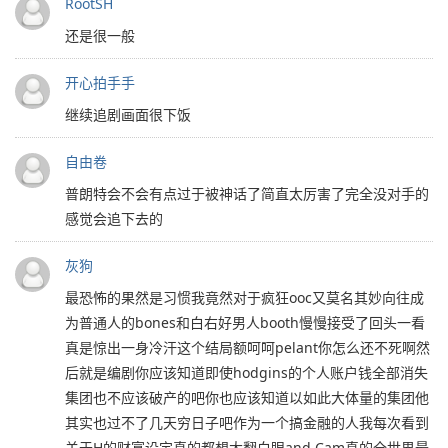
RootSH
还是很一般
开心拍手手
继续追剧画面很下饭
自由卷
普朗特会不会有点过于被神话了简直太厉害了完全没对手的
感觉会追下去的
灰狗
最恐怖的果然是习惯我竟然对于疯狂ooc又莫名其妙向往成
为普通人的bones和白右好男人booth慢慢接受了回头一看
真是惊出一身冷汗这个结局额呵呵pelant你怎么还不死啊然
后就是编剧你应该知道即使hodgins的个人账户钱全部消失
集团也不应该破产的吧你也应该知道以如此大体量的集团他
其实也过不了几天穷日子吧作为一个搞金融的人我每次看到
关于H的财富设定真的都想大翻白眼and Cam真的全世界最