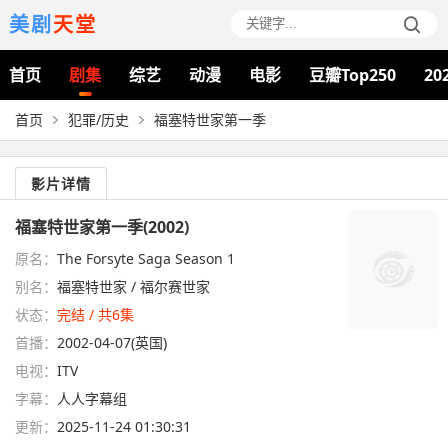
美剧
天堂
首页
剧集
综艺
动漫
电影
豆瓣Top250
20
首页
犯罪/历史
福塞特世家第一季
影片详情
福塞特世家第一季(2002)
原名：
The Forsyte Saga Season 1
别名：
福塞特世家 / 福尔赛世家
状态：
完结 / 共6集
首播：
2002-04-07(英国)
电视：
ITV
字幕：
人人字幕组
更新：
2025-11-24 01:30:31