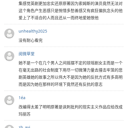
集感觉英剧更加忠实还原原著因为索姆斯的演员竟然无法对
这个角色产生恶感只是惋惜多愁善感又有疯狂偏执念头的他
爱上了不适合的人而且还从一而终地爱她恨他
unhealthy2025
没有耐心看完
阅微草堂
她不是一个在几个男人之间摇摆不定的琼瑶剧女主而是一个
在毫无出路的社会制度下用尽一切微薄力量去撞击牢笼的悲
剧英雄她的故事之所以伟大不是因为她的反抗方式有多高明
而是因为她在那样的环境下竟然还有反抗的意志
1éa
改编得太差了明明原著是讽刺批判的现实主义作品应给改成
玛丽苏
zh_ayi