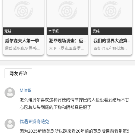
完结
本季终
完结
威尔森夫人第一季
犯罪现场调查：迈阿密篇第二季
我们的世界大战第一季
露丝·威尔森,伊恩·格雷,奥托·法兰特…
大卫·卡罗素,亚当·罗德里格兹,艾米丽…
西奥·巴克利姆-比格斯,杰佛逊·豪尔
网友评论
Min敏
怎么诺贝尔喜欢这种背德的情节拧巴的人设没看到结局不甘
心忍着从头到尾的压抑和阴郁真是服了
偶遇豆瓣奇葩兔
因为2025新版美剧所以跑来看20年前的英剧版目前看到第5️