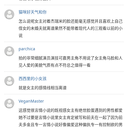
猫咪好天气和你
怎么说呢女主对着杰瑞米的脸还能毫无感觉并且喜欢上自己
侄女的未婚夫就离谱果然不能带着现代人的三观看以前的小
说
parchica
拍的非常细腻演员演技可嘉男主角不用说了女主角马脸和人
见人爱的美貌气质有点不符总之值得一看
西西里的小女孩
就是女主的感情线相当离谱
VeganMaster
这感觉很言情小说的既视感女主有绝世脸蛋遇到的男性都爱
她不过要是言情小说里女主肯定被写和前夫在一起了因为前
夫多金且专一言情小说好像偏爱这种偏执专一有控制欲的男