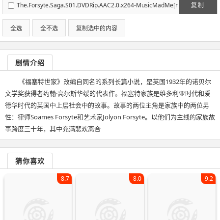
The.Forsyte.Saga.S01.DVDRip.AAC2.0.x264-MusicMadMe[r
复制
artv]
全选
全不选
复制选中的内容
剧情介绍
《福塞特世家》改编自同名的系列长篇小说，是英国1932年的诺贝尔
文学奖获得者约翰·高尔斯华绥的代表作。福塞特家族是维多利亚时代和爱
德华时代的英国中上层社会中的故事。故事的两位主角是家族中的两位男
性：律师Soames Forsyte和艺术家Jolyon Forsyte。以他们为主线的家族故
事跨度三十年，其中充满悲欢离合
猜你喜欢
8.7
8.0
9.2