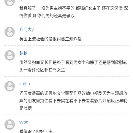
我真服了 一堆为男主抱不平的 都强奸女主了 还在这深情 深
情你爹啊 你们男的还真是恶心
开门大吉
英国上流社会的爱恨纠葛三观炸裂
钠钠
虽然又狗血又长但是终于看到男女主和解了还是感到欣慰转
头一看评论区都在骂女主
stella
还原度很高的诺贝尔文学获奖作品改编电视剧因为三观想放
弃的朋友坚持住看下去实在看不下去看看影片介绍反正早晚
是吐槽
vvon
看傻眼了但好上头