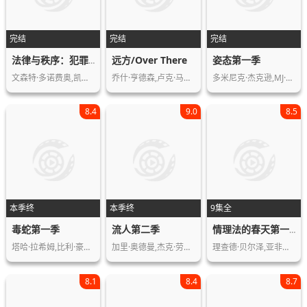
完结
完结
完结
远方/Over There
姿态第一季
法律与秩序：犯罪倾向第四季
文森特·多诺费奥,凯瑟琳·厄布,杰米·…
乔什·亨德森,卢克·马可法莱恩,埃里克…
多米尼克·杰克逊,MJ·罗德里格斯,埃文…
8.4
9.0
8.5
本季终
本季终
9集全
毒蛇第一季
流人第二季
情理法的春天第一季
塔哈·拉希姆,比利·豪尔,珍娜·科尔曼…
加里·奥德曼,杰克·劳登,克里斯汀·斯…
理查德·贝尔泽,亚非特·科托,克拉克·…
8.1
8.4
8.7