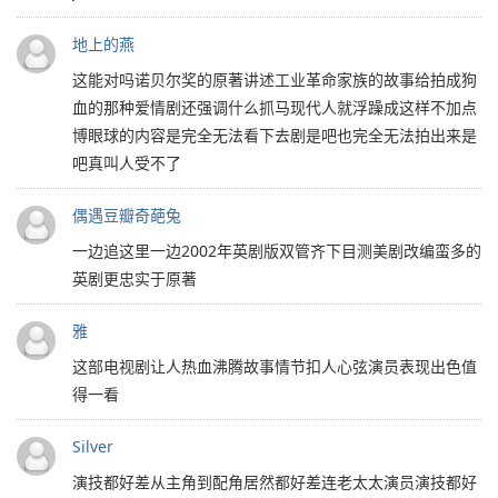
地上的燕
这能对吗诺贝尔奖的原著讲述工业革命家族的故事给拍成狗
血的那种爱情剧还强调什么抓马现代人就浮躁成这样不加点
博眼球的内容是完全无法看下去剧是吧也完全无法拍出来是
吧真叫人受不了
偶遇豆瓣奇葩兔
一边追这里一边2002年英剧版双管齐下目测美剧改编蛮多的
英剧更忠实于原著
雅
这部电视剧让人热血沸腾故事情节扣人心弦演员表现出色值
得一看
Silver
演技都好差从主角到配角居然都好差连老太太演员演技都好