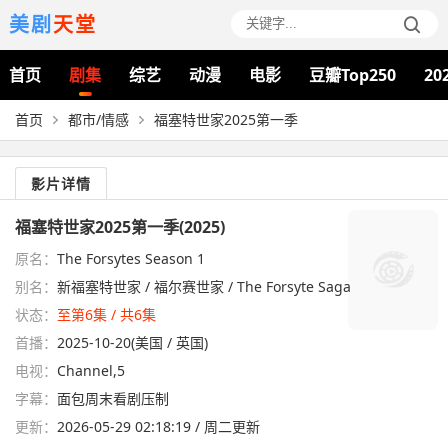
美剧
天堂
首页
剧集
综艺
动漫
电影
豆瓣Top250
20
首页
都市/情感
福塞特世家2025第一季
影片详情
福塞特世家2025第一季(2025)
原名：
The Forsytes Season 1
别名：
新福塞特世家 / 福尔赛世家 / The Forsyte Saga
状态：
至第6集 / 共6集
首播：
2025-10-20(美国 / 英国)
电视：
Channel,5
字幕：
面包周末看剧压制
更新：
2026-05-29 02:18:19 / 周二更新