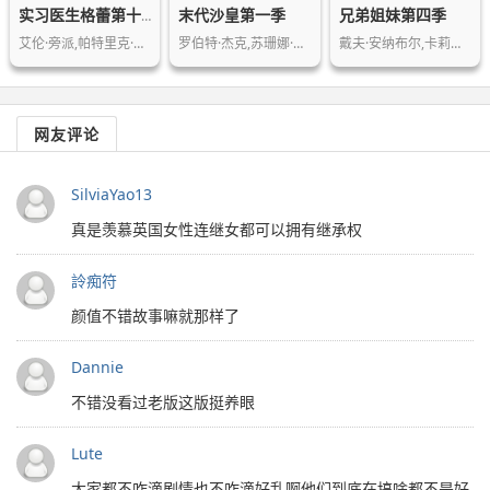
末代沙皇第一季
兄弟姐妹第四季
实习医生格蕾第十七季
艾伦·旁派,帕特里克·德姆西,杰克·博…
罗伯特·杰克,苏珊娜·赫伯特,本·卡特…
戴夫·安纳布尔,卡莉斯塔·弗洛克哈特…
网友评论
SilviaYao13
真是羡慕英国女性连继女都可以拥有继承权
詅痴符
颜值不错故事嘛就那样了
Dannie
不错没看过老版这版挺养眼
Lute
大家都不咋滴剧情也不咋滴好乱啊他们到底在搞啥都不是好