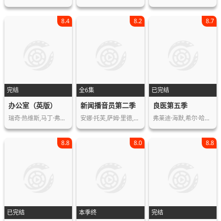
8.4
8.2
8.7
完结
全6集
已完结
办公室（英版）
新闻播音员第二季
良医第五季
瑞奇·热维斯,马丁·弗瑞曼,麦肯锡·克…
安娜·托芙,萨姆·里德,威廉·麦克因斯…
弗莱迪·海默,希尔·哈勃,理查德·希夫…
8.8
8.0
8.8
已完结
本季终
完结