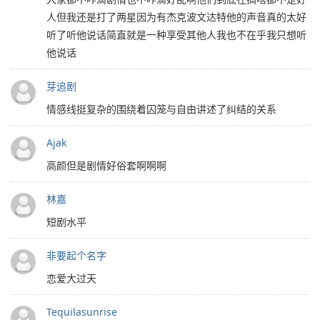
人但我还是打了两星因为有杰克波文达特他的声音真的太好
听了听他说话简直就是一种享受其他人我也不在乎我只想听
他说话
芽追剧
情感线挺复杂的围绕着囚笼与自由讲述了纠结的关系
Ajak
高颜但是剧情好俗套啊啊啊
林嘉
短剧水平
非要起个名字
恋爱大过天
Tequilasunrise