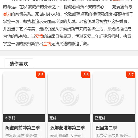
的命运。在家 族威严的外表之下，隐藏着动荡不安的核心——充满痛苦与
暴力
的亲情关系。家 族核心人物、伦敦威望卓著的律师索姆斯·福赛特惯于
掌控一切，却执着追求美丽而冷漠的艾琳。尽管伊琳最初抗拒这桩婚事，
并痴迷于艺术与美，最终仍屈从于索姆斯带来的奢华生活，却始终拒绝成
为他的私有物。当
爱情
的缺席日益显现，伊琳又爱上年轻建筑师时，执意
掌控一切的索姆斯祭出
金钱
无法买通的胁迫手段。
猜你喜欢
8.5
8.6
8.7
本季终
完结
已完结
闺蜜向前冲第三季
汉娜蒙塔娜第三季
巴里第二季
依冯娜·奥吉,伊萨·雷,娜塔莎·罗斯韦…
麦莉·赛勒斯,艾米丽·奥斯蒙特,比利·…
比尔·哈德尔,斯蒂芬·鲁特,萨拉·古德…