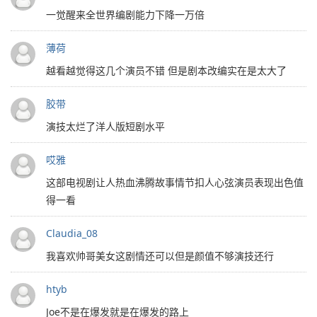
一觉醒来全世界编剧能力下降一万倍
薄荷
越看越觉得这几个演员不错 但是剧本改编实在是太大了
胶带
演技太烂了洋人版短剧水平
哎雅
这部电视剧让人热血沸腾故事情节扣人心弦演员表现出色值
得一看
Claudia_08
我喜欢帅哥美女这剧情还可以但是颜值不够演技还行
htyb
Joe不是在爆发就是在爆发的路上