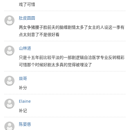
戏了可惜
肚皮圆圆
两女争猪腰子脸前夫的脑缠剧情太多了女主的人设这一季有
点太刻意了不是很好看
山林道
只是十五年前比较平淡的一部剧逻辑自洽医学专业反转精彩
可惜那个时候好剧太多真的觉得被埋没了
燚哥
补分
Elaine
补记
陈晏慈