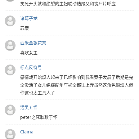
笑死开头就和绝望的主妇联动结尾又和丧尸片呼应
诸葛子龙
罪案
西米金银花茶
喜欢女主
标点反符号
感情戏开始烦人起来了已经影响到我看案子发展了后期是完
全没活了女儿绝症配角车祸全都往上弄虽然这角色很烦人但
你这也太工具人了
污吴五悟
peter之死耿耿于怀
Clairia