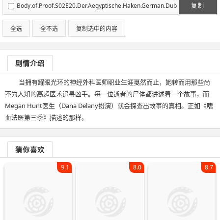
Body.of.Proof.S02E20.Der.Aegyptische.Haken.German.Dub
复制
bed.DL.AC3.5.1.720p.WEB-DL.h264-NERDS.mkv
全选
全不选
复制选中的内容
剧情介绍
当拥有耀眼光环的神经外科医师职业生涯戛然而止，她转而用那些尚
不为人知的高超医术追寻凶手。每一位逝者的尸体都讲述着一个故事，而
Megan Hunt医生（Dana Delany扮演）就会探查出故事的真相。正如《嗜
血法医第三季》描述的那样。
猜你喜欢
9.1
8.0
8.7