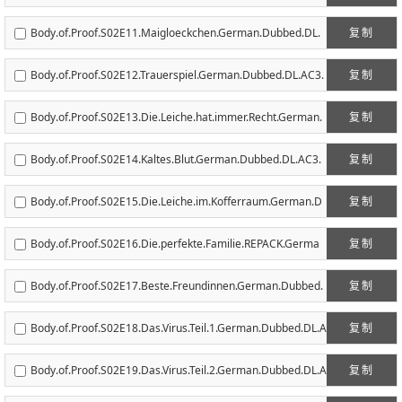
AC3.5.1.720p.WEB-DL.h264-NERDS.mkv
Body.of.Proof.S02E11.Maigloeckchen.German.Dubbed.DL.
复制
AC3.5.1.720p.WEB-DL.h264-NERDS.mkv
Body.of.Proof.S02E12.Trauerspiel.German.Dubbed.DL.AC3.
复制
5.1.720p.WEB-DL.h264-NERDS.mkv
Body.of.Proof.S02E13.Die.Leiche.hat.immer.Recht.German.
复制
Dubbed.DL.AC3.5.1.720p.WEB-DL.h264-NERDS.mkv
Body.of.Proof.S02E14.Kaltes.Blut.German.Dubbed.DL.AC3.
复制
5.1.720p.WEB-DL.h264-NERDS.mkv
Body.of.Proof.S02E15.Die.Leiche.im.Kofferraum.German.D
复制
ubbed.DL.AC3.5.1.720p.WEB-DL.h264-NERDS.mkv
Body.of.Proof.S02E16.Die.perfekte.Familie.REPACK.Germa
复制
n.Dubbed.DL.AC3.5.1.720p.WEB-DL.h264-NERDS.mkv
Body.of.Proof.S02E17.Beste.Freundinnen.German.Dubbed.
复制
DL.AC3.5.1.720p.WEB-DL.h264-NERDS.mkv
Body.of.Proof.S02E18.Das.Virus.Teil.1.German.Dubbed.DL.A
复制
C3.5.1.720p.WEB-DL.h264-NERDS.mkv
Body.of.Proof.S02E19.Das.Virus.Teil.2.German.Dubbed.DL.A
复制
C3.5.1.720p.WEB-DL.h264-NERDS.mkv