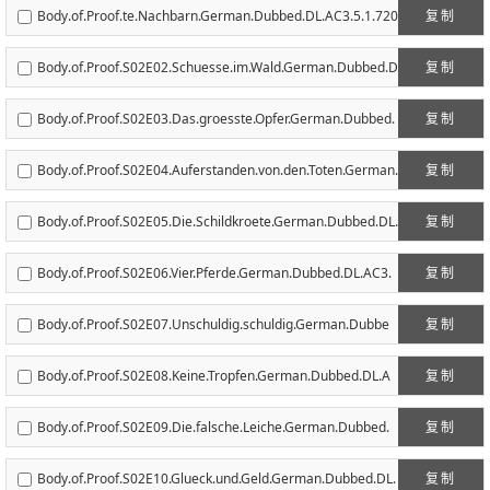
Body.of.Proof.te.Nachbarn.German.Dubbed.DL.AC3.5.1.720
复制
p.WEB-DL.h264-NERDS.mkv
Body.of.Proof.S02E02.Schuesse.im.Wald.German.Dubbed.D
复制
L.AC3.5.1.720p.WEB-DL.h264-NERDS.mkv
Body.of.Proof.S02E03.Das.groesste.Opfer.German.Dubbed.
复制
DL.AC3.5.1.720p.WEB-DL.h264-NERDS.mkv
Body.of.Proof.S02E04.Auferstanden.von.den.Toten.German.
复制
Dubbed.DL.AC3.5.1.720p.WEB-DL.h264-NERDS.mkv
Body.of.Proof.S02E05.Die.Schildkroete.German.Dubbed.DL.
复制
AC3.5.1.720p.WEB-DL.h264-NERDS.mkv
Body.of.Proof.S02E06.Vier.Pferde.German.Dubbed.DL.AC3.
复制
5.1.720p.WEB-DL.h264-NERDS.mkv
Body.of.Proof.S02E07.Unschuldig.schuldig.German.Dubbe
复制
d.DL.AC3.5.1.720p.WEB-DL.h264-NERDS.mkv
Body.of.Proof.S02E08.Keine.Tropfen.German.Dubbed.DL.A
复制
C3.5.1.720p.WEB-DL.h264-NERDS.mkv
Body.of.Proof.S02E09.Die.falsche.Leiche.German.Dubbed.
复制
DL.AC3.5.1.720p.WEB-DL.h264-NERDS.mkv
Body.of.Proof.S02E10.Glueck.und.Geld.German.Dubbed.DL.
复制