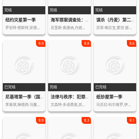
完结
完结
完结
纽约灾星第一季
海军罪案调查处：洛杉矶第十季
谋杀（丹麦）第二季
罗伯特·德斯特,安德鲁·亚雷茨基,Ga…
克里斯·奥唐纳,丹妮拉·鲁阿,艾瑞克·…
苏菲·格拉宝,蒙坦·瑟贝尔,Anne,Ma…
8.0
8.8
8.6
已完结
完结
已完结
纸钞屋第一季
尼基塔第一季（国语版）
法律与秩序：犯罪倾向第三季
李美琪,琳德西·冯塞卡,夏恩·韦斯特,…
文森特·多诺费奥,凯瑟琳·厄布,杰米·…
乌苏拉·科尔维罗,伊西娅尔·伊图诺,阿…
8.9
8.3
9.1