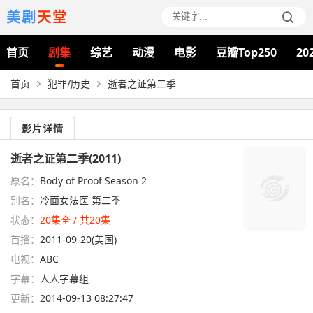
美剧
天堂
首页
剧集
综艺
动漫
电影
豆瓣Top250
20
首页
犯罪/历史
逝者之证第二季
影片详情
逝者之证第二季(2011)
原名：
Body of Proof Season 2
别名：
冷面女法医 第二季
状态：
20集全 / 共20集
首播：
2011-09-20(美国)
电视：
ABC
字幕：
人人字幕组
更新：
2014-09-13 08:27:47