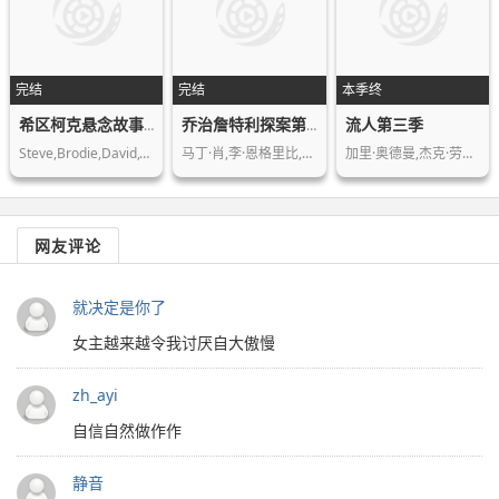
完结
完结
本季终
流人第三季
希区柯克悬念故事集第二季
乔治詹特利探案第七季
Steve,Brodie,David,Wayne,Alfred,Hitc…
马丁·肖,李·恩格里比,莉莎·麦格里利…
加里·奥德曼,杰克·劳登,克里斯汀·斯…
网友评论
就决定是你了
女主越来越令我讨厌自大傲慢
zh_ayi
自信自然做作作
静音