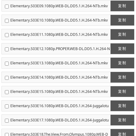
Elementary.S03E09.1080p.WEB-DL.DD5.1.H.264-NTb.mkv
复制
Elementary.S03E10.1080p.WEB-DL.DD5.1.H.264-NTb.mkv
复制
Elementary.S03E11.1080p.WEB-DL.DD5.1.H.264-NTb.mkv
复制
Elementary.S03E12.1080p.PROPER.WEB-DL.DD5.1.H.264-N
复制
Tb.mkv
Elementary.S03E13.1080p.WEB-DL.DD5.1.H.264-NTb.mkv
复制
Elementary.S03E14.1080p.WEB-DL.DD5.1.H.264-NTb.mkv
复制
Elementary.S03E15.1080p.WEB-DL.DD5.1.H.264-NTb.mkv
复制
Elementary.S03E16.1080p.WEB-DL.DD5.1.H.264-Juggalotu
复制
s.mkv
Elementary.S03E17.1080p.WEB-DL.DD5.1.H.264-Juggalotu
复制
s.mkv
Elementary.S03E18.The.View.From.Olympus.1080p.WEB-D
复制