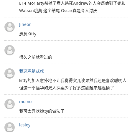
E14 Moriarty杀掉了雇人杀死Andrew的人突然嗑到了她和
Watson哦莫 这个结尾 Oscar真是令人讨厌
Jineon
想念Kitty
很久之前就看过的
我这鸡腿忒咸
kitty的加入意外地不让我觉得突兀诶果然我还是喜欢聪明人
但这一季福华的双人探案少了好多这剧越来越温情了
momo
我可太喜欢kitty的做法了
lesley