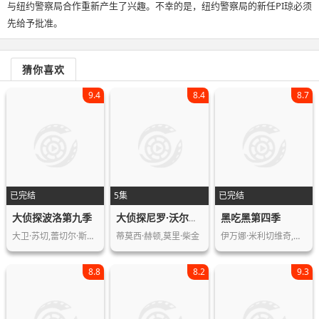
与纽约警察局合作重新产生了兴趣。不幸的是，纽约警察局的新任PI琼必须
先给予批准。
猜你喜欢
9.4
8.4
8.7
已完结
5集
已完结
大侦探波洛第九季
黑吃黑第四季
大侦探尼罗·沃尔夫第一季
大卫·苏切,蕾切尔·斯特灵,艾丹·吉伦…
蒂莫西·赫顿,莫里·柴金
伊万娜·米利切维奇,安东尼·斯塔尔,罗…
8.8
8.2
9.3