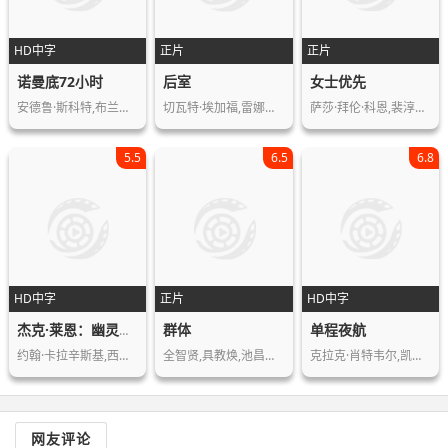
HD中字
正片
正片
诺曼底72小时
后室
女士优先
安德鲁·斯科特,布兰登·费舍,凯瑞·康…
切瓦特·埃加福,雷娜特·赖因斯夫,芬恩…
萨莎·拜伦·科恩,裴淳华,汤姆·戴维斯…
5.5
6.5
6.8
HD中字
正片
HD中字
群体
单程夜航
杰克·莱恩：幽灵之战
约翰·卡拉辛斯基,西耶娜·米勒,哈立德…
全智贤,具教焕,池昌旭,申铉彬,金新绿,…
克拉克·肖特韦尔,凯莉·B·埃维斯顿,…
网友评论