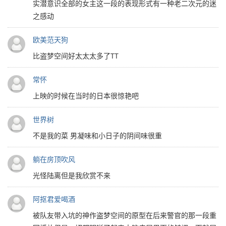
实潜意识全部的女主这一段的表现形式有一种老二次元的迷
之感动
欧美范天狗
比盗梦空间好太太太多了TT
常怀
上映的时候在当时的日本很惊艳吧
世界树
不是我的菜 男凝味和小日子的阴间味很重
躺在房顶吹风
光怪陆离但是我欣赏不来
阿抠君爱喝酒
被队友带入坑的神作盗梦空间的原型在后来警官的那一段重