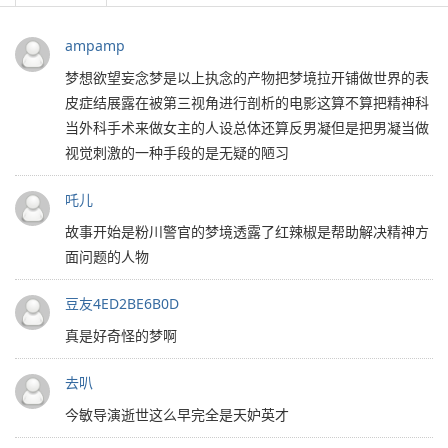
ampamp
梦想欲望妄念梦是以上执念的产物把梦境拉开铺做世界的表
皮症结展露在被第三视角进行剖析的电影这算不算把精神科
当外科手术来做女主的人设总体还算反男凝但是把男凝当做
视觉刺激的一种手段的是无疑的陋习
吒儿
故事开始是粉川警官的梦境透露了红辣椒是帮助解决精神方
面问题的人物
豆友4ED2BE6B0D
真是好奇怪的梦啊
去叭
今敏导演逝世这么早完全是天妒英才