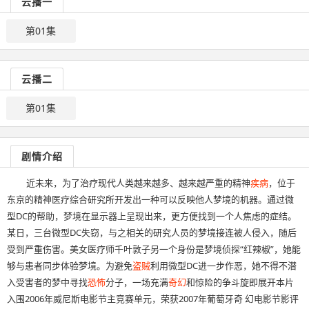
云播一
第01集
云播二
第01集
剧情介绍
近未来，为了治疗现代人类越来越多、越来越严重的精神
疾病
，位于
东京的精神医疗综合研究所开发出一种可以反映他人梦境的机器。通过微
型DC的帮助，梦境在显示器上呈现出来，更方便找到一个人焦虑的症结。
某日，三台微型DC失窃，与之相关的研究人员的梦境接连被人侵入，随后
受到严重伤害。美女医疗师千叶敦子另一个身份是梦境侦探“红辣椒”，她能
够与患者同步体验梦境。为避免
盗贼
利用微型DC进一步作恶，她不得不潜
入受害者的梦中寻找
恐怖
分子，一场充满
奇幻
和惊险的争斗旋即展开本片
入围2006年威尼斯电影节主竞赛单元，荣获2007年葡萄牙奇 幻电影节影评