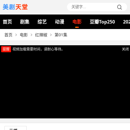
美剧
天堂
首页
剧集
综艺
动漫
电影
豆瓣Top250
20
首页
电影
红辣椒
第01集
提醒
视频加载需要时间，请耐心等待。
关闭
正在播放：红辣椒（第01集）