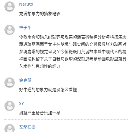
Naruto
充满想象力的抽象电影
柚子阳
今敏用奇幻镜头织就梦与现实的迷宫将精神分析与科技焦虑
藏进瑰丽画面里女主在梦境与现实间的穿梭极具张力动画对
梦境崩塌的视觉呈现至今惊艳既用荒诞故事戳中现代人的精
神困境也留下关于自我与欲望的深刻思考是动画电影里兼具
艺术性与思想性的经典
金克鼠
好牛逼的想象力就是没怎么看懂
SY
男凝严重给音乐加一星
左柴右鹅