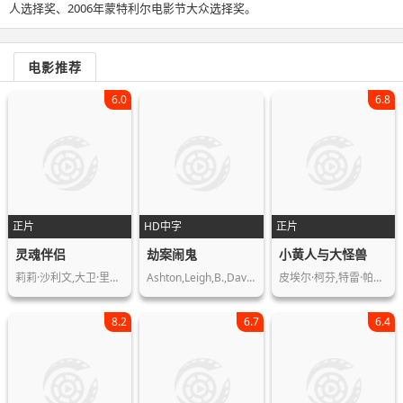
人选择奖、2006年蒙特利尔电影节大众选择奖。
电影推荐
6.0
6.8
正片
HD中字
正片
灵魂伴侣
劫案闹鬼
小黄人与大怪兽
莉莉·沙利文,大卫·里达尔,克劳迪娅·…
Ashton,Leigh,B.,Dave,Walters,Nick,Mc…
皮埃尔·柯芬,特雷·帕克,克里斯托弗·…
8.2
6.7
6.4