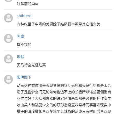
好超前的动画
shibterd
有种吃菌子中毒的美感除了结尾扣半颗星其它很完美
阿虞
挺不错的
理默
天马行空光怪陆离
阳明阁下
动画这种载体用来表现梦境的错乱无序和天马行空真是太合
适了是盗梦空间无论如何也追不上的长板所以诺兰更侧重商
业性讲好了大众都喜欢的跌宕剧情两部都是必看的神作女主
冰山美人和跳脱少女的的双形态设置非常棒同事喜欢现实中
墩子的清冷警长喜欢梦境里红辣椒的活泼只有时田后喜欢现