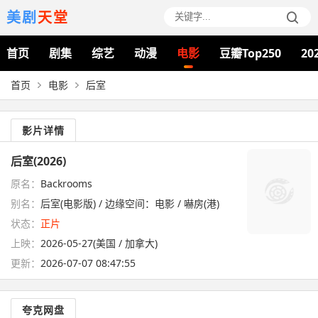
美剧
天堂
首页
剧集
综艺
动漫
电影
豆瓣Top250
20
首页
电影
后室
影片详情
后室(2026)
原名：
Backrooms
别名：
后室(电影版) / 边缘空间：电影 / 嚇房(港)
状态：
正片
上映：
2026-05-27(美国 / 加拿大)
更新：
2026-07-07 08:47:55
夸克网盘