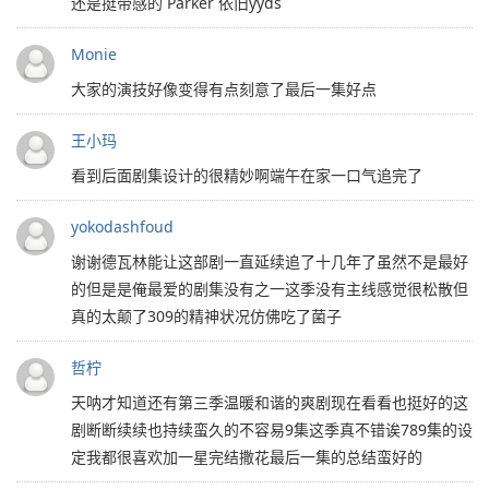
还是挺带感的 Parker 依旧yyds
Monie
大家的演技好像变得有点刻意了最后一集好点
王小玛
看到后面剧集设计的很精妙啊端午在家一口气追完了
yokodashfoud
谢谢德瓦林能让这部剧一直延续追了十几年了虽然不是最好
的但是是俺最爱的剧集没有之一这季没有主线感觉很松散但
真的太颠了309的精神状况仿佛吃了菌子
哲柠
天呐才知道还有第三季温暖和谐的爽剧现在看看也挺好的这
剧断断续续也持续蛮久的不容易9集这季真不错诶789集的设
定我都很喜欢加一星完结撒花最后一集的总结蛮好的