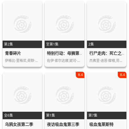
第2集
至第1集
2集
青春碎片
特别行动：母狮第三季
行尸走肉：死亡之城第三季
伊格比·里格尼,荷默·基尔,格拉汉姆·…
佐伊·索尔达娜,妮可·基德曼,摩根·弗…
杰弗里·迪恩·摩根,劳伦·科汉
8.4
8.4
全6集
第1集
第7集
乌鸦女孩第二季
夜访吸血鬼第三季
吸血鬼莱斯特