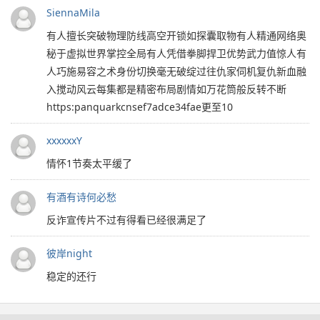
SiennaMila
有人擅长突破物理防线高空开锁如探囊取物有人精通网络奥
秘于虚拟世界掌控全局有人凭借拳脚捍卫优势武力值惊人有
人巧施易容之术身份切换毫无破绽过往仇家伺机复仇新血融
入搅动风云每集都是精密布局剧情如万花筒般反转不断
https:panquarkcnsef7adce34fae更至10
xxxxxxY
情怀1节奏太平缓了
有酒有诗何必愁
反诈宣传片不过有得看已经很满足了
彼岸night
稳定的还行