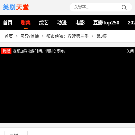
美剧
天堂
首页
剧集
综艺
动漫
电影
豆瓣Top250
20
首页
灵异/惊悚
都市侠盗：救赎第三季
第3集
提醒
视频加载需要时间，请耐心等待。
关闭
正在播放：都市侠盗：救赎第三季（第3集）