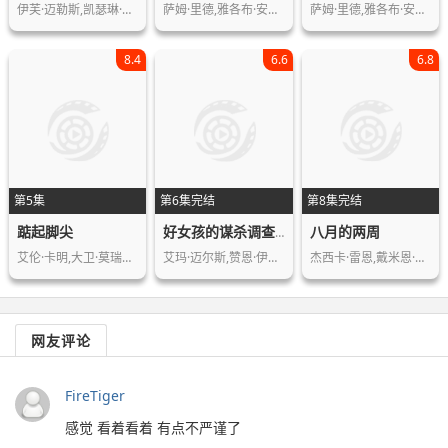
伊芙·迈勒斯,凯瑟琳·凯丽,艾略特·埃…
萨姆·里德,雅各布·安德森,阿萨德·扎…
萨姆·里德,雅各布·安德森,阿萨德·扎…
8.4
6.6
6.8
第5集
第6集完结
第8集完结
踮起脚尖
八月的两周
好女孩的谋杀调查指南第二季
艾伦·卡明,大卫·莫瑞瑟,伊丽莎白·贝…
艾玛·迈尔斯,赞恩·伊克巴尔,艾莎·班…
杰西卡·雷恩,戴米恩·莫隆尼,尼古拉斯…
网友评论
FireTiger
感觉 看着看着 有点不严谨了