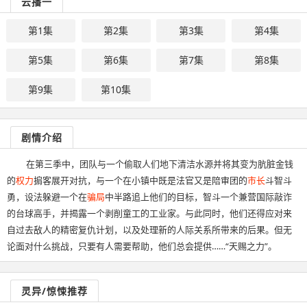
云播一
第1集
第2集
第3集
第4集
第5集
第6集
第7集
第8集
第9集
第10集
剧情介绍
在第三季中，团队与一个偷取人们地下清洁水源并将其变为肮脏金钱
的
权力
掮客展开对抗，与一个在小镇中既是法官又是陪审团的
市长
斗智斗
勇，设法躲避一个在
骗局
中半路追上他们的目标，智斗一个兼营国际敲诈
的台球高手，并揭露一个剥削童工的工业家。与此同时，他们还得应对来
自过去敌人的精密复仇计划，以及处理新的人际关系所带来的后果。但无
论面对什么挑战，只要有人需要帮助，他们总会提供……“天赐之力”。
灵异/惊悚推荐