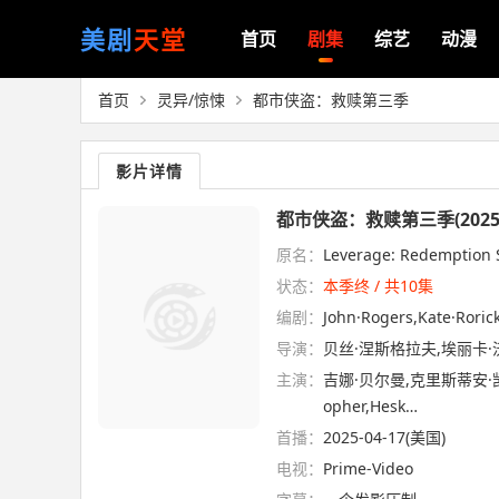
美剧
天堂
首页
剧集
综艺
动漫
首页
灵异/惊悚
都市侠盗：救赎第三季
影片详情
都市侠盗：救赎第三季(2025
原名：
Leverage: Redemption 
状态：
本季终 / 共10集
编剧：
John·Rogers,Kate·Roric
导演：
贝丝·涅斯格拉夫,埃丽卡·
主演：
吉娜·贝尔曼,克里斯蒂安·凯恩,
opher,Hesk…
首播：
2025-04-17(美国)
电视：
Prime-Video