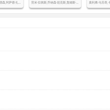
德森,阿萨德·扎…
劳米·拉佩斯,乔纳森·班克斯,詹姆斯·…