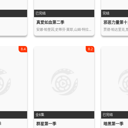
已完结
完结
真爱如血第二季
邪恶力量第十
安娜·帕奎因,史蒂芬·莫耶,山姆·特拉…
8.4
8.2
全8集
已完结
季
群星第一季
暗黑第一季