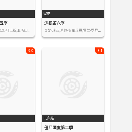
完结
五季
少狼第六季
贾德·帕达里克,詹森·阿克斯,亚历山大…
泰勒·珀西,迪伦·奥布莱恩,霍兰·罗登…
9.0
8.1
已完结
僵尸国度第二季