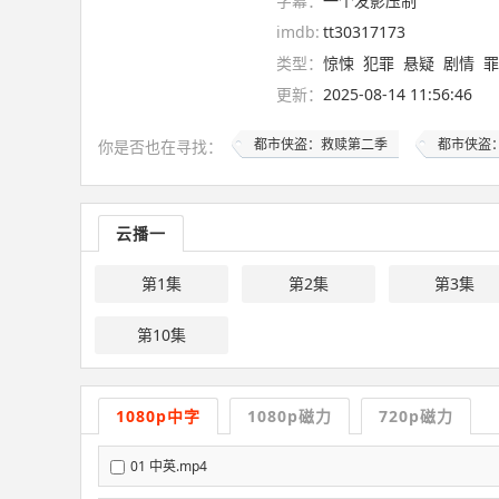
字幕：
一个发影压制
imdb:
tt30317173
类型：
惊悚
犯罪
悬疑
剧情
罪
更新：
2025-08-14 11:56:46
都市侠盗：救赎第二季
都市侠盗
你是否也在
寻找
：
云播一
第1集
第2集
第3集
第10集
1080p中字
1080p磁力
720p磁力
01 中英.mp4