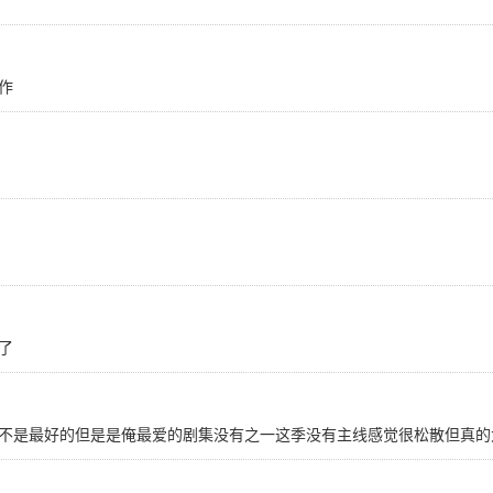
作
了
不是最好的但是是俺最爱的剧集没有之一这季没有主线感觉很松散但真的太