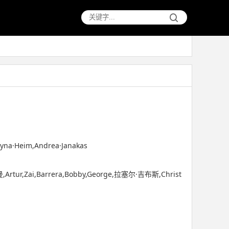
layna·Heim,Andrea·Janakas
i,Barrera,Bobby,George,拉塞尔·吉布斯,Christ