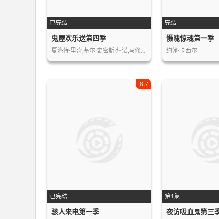
已完结
完结
鬼屋欢乐送第四季
慑魄惊魂第一季
夏洛特·里奇,基尔·史密斯·拜诺,马修…
约翰·卡西尔
8.7
已完结
第1集
骇人来电第一季
夜访吸血鬼第三