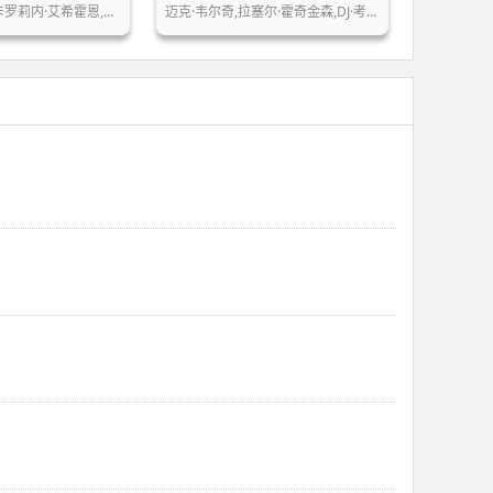
奥利弗·马苏奇,卡罗莉内·艾希霍恩,耶…
迈克·韦尔奇,拉塞尔·霍奇金森,DJ·考…