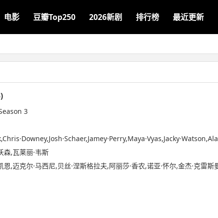
电影
豆瓣Top250
2026新剧
排行榜
最近更新
)
Season 3
k,Chris·Downey,Josh·Schaer,Jamey·Perry,Maya·Vyas,Jacky·Watson,A
沃森,瓦莱丽·韦斯
迈克尔·马西尼,贝丝·涅斯格拉夫,阿丽莎·香农,诺亚·怀尔,金杰·克雷斯曼,Artur,Za