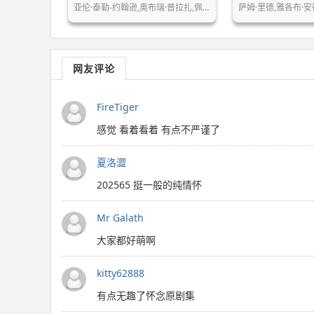
亚伦·泰勒-约翰逊,奥布瑞·普拉扎,佩…
萨姆·里德,雅各布·安
网友评论
FireTiger
感觉 看着看着 有点不严谨了
夏洛澀
202565 挺一般的纯情怀
Mr Galath
大家都好萌啊
kitty62888
有点无趣了怀念原剧集