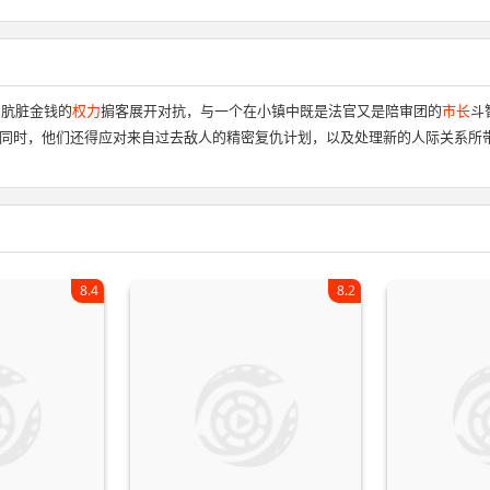
为肮脏金钱的
权力
掮客展开对抗，与一个在小镇中既是法官又是陪审团的
市长
斗
同时，他们还得应对来自过去敌人的精密复仇计划，以及处理新的人际关系所
8.4
8.2