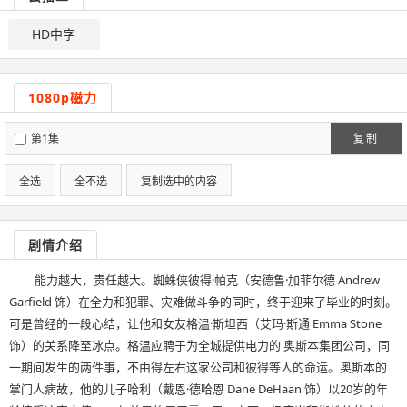
HD中字
1080p磁力
第1集
复制
全选
全不选
复制选中的内容
剧情介绍
能力越大，责任越大。蜘蛛侠彼得·帕克（安德鲁·加菲尔德 Andrew
Garfield 饰）在全力和犯罪、灾难做斗争的同时，终于迎来了毕业的时刻。
可是曾经的一段心结，让他和女友格温·斯坦西（艾玛·斯通 Emma Stone
饰）的关系降至冰点。格温应聘于为全城提供电力的 奥斯本集团公司，同
一期间发生的两件事，不由得左右这家公司和彼得等人的命运。奥斯本的
掌门人病故，他的儿子哈利（戴恩·德哈恩 Dane DeHaan 饰）以20岁的年