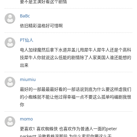
要不是主演好看这个剧情
BaBc
依旧精彩温格好可惜啊
PT仙人
电人加绿魔然后拿下水道井盖儿甩犀牛人犀牛人还是个高科
技犀牛人你就说这么低能的剧情除了人家美国人谁还能想的
出来
miumiu
最好的一部最最最好看的一部话说到底为什么要这样虐我们
的小蜘蛛就不能让他过得幸福一点不要这么孤单吗编剧我恨
你
momo
更喜欢1 喜欢蜘蛛侠 也喜欢作为普通人一面的peter
parkertt 没敢看格温那段 为什么索尼你要这么干