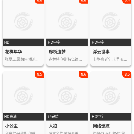
8.8
8.8
8.4
HD
HD中字
HD中字
花样年华
廊桥遗梦
浮云世事
张曼玉,梁朝伟,潘迪华,雷震,萧炳林,陈…
克林特·伊斯特伍德,梅丽尔·斯特里普…
卡蒂·奥廷宁,卡里·瓦纳宁,叶琳娜·萨…
8.5
8.6
8.5
HD高清
已完结
HD中字
小公主
人狼
网络谜踪
利塞尔·马修斯,伊莲诺·布罗,利亚姆·…
藤木义胜,武藤寿美,木下浩之,广田行生…
约翰·赵,米切尔·拉,黛博拉·梅辛,约…