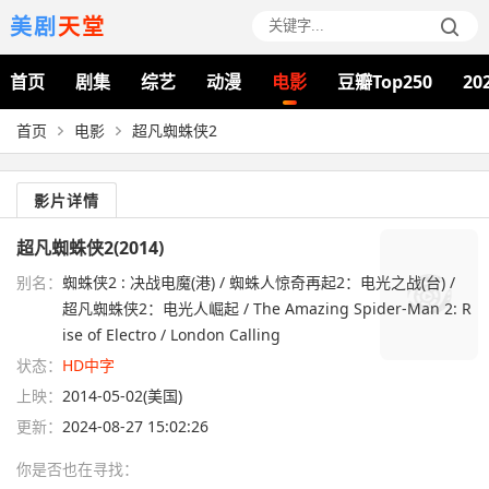
美剧
天堂
首页
剧集
综艺
动漫
电影
豆瓣Top250
20
首页
电影
超凡蜘蛛侠2
影片详情
超凡蜘蛛侠2(2014)
别名：
蜘蛛侠2 : 决战电魔(港) / 蜘蛛人惊奇再起2：电光之战(台) /
超凡蜘蛛侠2：电光人崛起 / The Amazing Spider-Man 2: R
ise of Electro / London Calling
状态：
HD中字
上映：
2014-05-02(美国)
更新：
2024-08-27 15:02:26
你是否也在
寻找
：