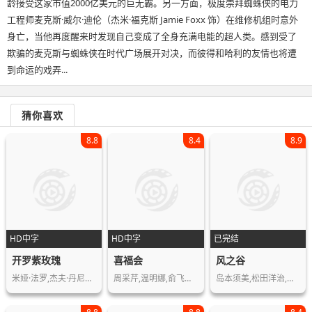
龄接受这家市值2000亿美元的巨无霸。另一方面，极度崇拜蜘蛛侠的电力
工程师麦克斯·威尔·迪伦（杰米·福克斯 Jamie Foxx 饰）在维修机组时意外
身亡，当他再度醒来时发现自己变成了全身充满电能的超人类。感到受了
欺骗的麦克斯与蜘蛛侠在时代广场展开对决，而彼得和哈利的友情也将遭
到命运的戏弄...
猜你喜欢
8.8
8.4
8.9
HD中字
HD中字
已完结
开罗紫玫瑰
喜福会
风之谷
米娅·法罗,杰夫·丹尼尔斯,丹尼·爱罗…
周采芹,温明娜,俞飞鸿,邬君梅,卢燕,丁…
岛本须美,松田洋治,榊原良子,辻村真人…