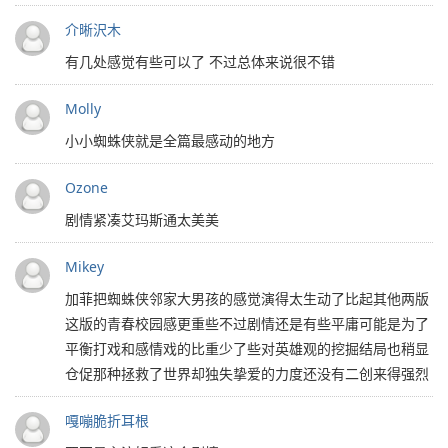
介晰沢木
有几处感觉有些可以了 不过总体来说很不错
Molly
小小蜘蛛侠就是全篇最感动的地方
Ozone
剧情紧凑艾玛斯通太美美
Mikey
加菲把蜘蛛侠邻家大男孩的感觉演得太生动了比起其他两版
这版的青春校园感更重些不过剧情还是有些平庸可能是为了
平衡打戏和感情戏的比重少了些对英雄观的挖掘结局也稍显
仓促那种拯救了世界却独失挚爱的力度还没有二创来得强烈
嘎嘣脆折耳根