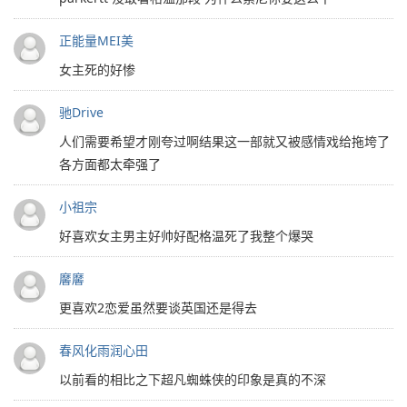
正能量MEI美
女主死的好惨
驰Drive
人们需要希望才刚夸过啊结果这一部就又被感情戏给拖垮了
各方面都太牵强了
小祖宗
好喜欢女主男主好帅好配格温死了我整个爆哭
黁黁
更喜欢2恋爱虽然要谈英国还是得去
春风化雨润心田
以前看的相比之下超凡蜘蛛侠的印象是真的不深