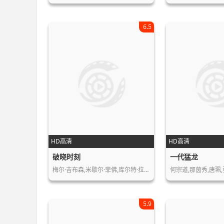
6.5
HD高清
HD高清
破晓时刻
一代猛龙
梅尔·吉布森,米歇尔·菲佛,库尔特·拉…
5.9