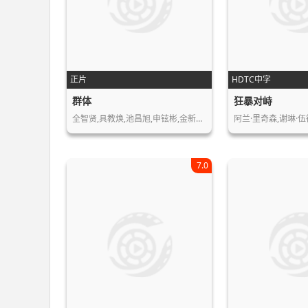
正片
HDTC中字
群体
狂暴对峙
全智贤,具教焕,池昌旭,申铉彬,金新绿,…
阿兰·里奇森,谢琳·伍
7.0