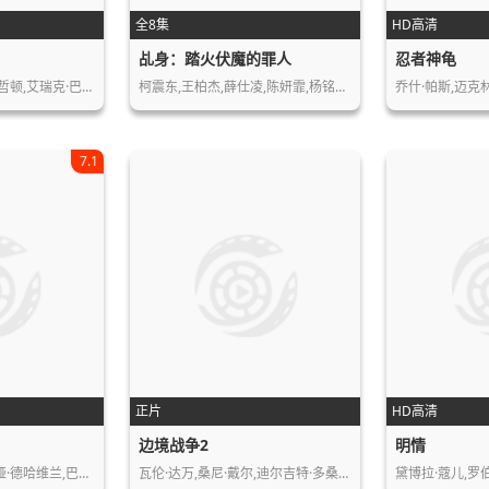
全8集
HD高清
乩身：踏火伏魔的罪人
忍者神龟
哲顿,艾瑞克·巴…
柯震东,王柏杰,薛仕凌,陈妍霏,杨铭威,…
乔什·帕斯,迈克
7.1
正片
HD高清
边境战争2
明情
埃罗尔·弗林,奥利维娅·德哈维兰,巴兹…
瓦伦·达万,桑尼·戴尔,迪尔吉特·多桑…
黛博拉·蔻儿,罗