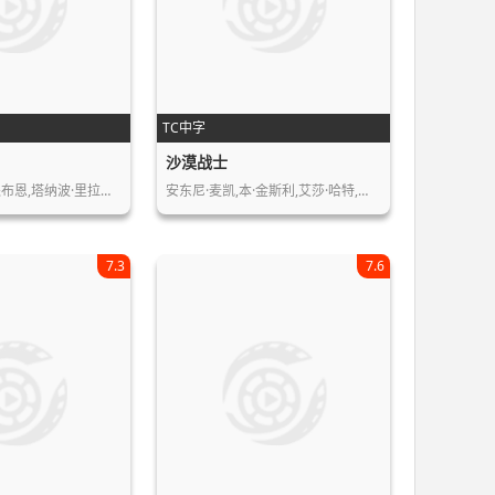
TC中字
沙漠战士
平采娜·乐维瑟派布恩,塔纳波·里拉塔…
安东尼·麦凯,本·金斯利,艾莎·哈特,…
7.3
7.6