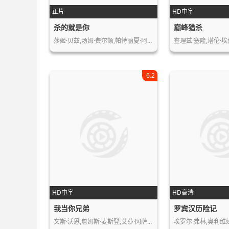
正片
HD中字
杀的就是你
巅峰猎杀
莎姬·贝兹,汤姆·费尔顿,帕特丽夏·阿…
查理兹·塞隆,塔伦·埃
6.2
HD中字
HD高清
我当你兄弟
罗宾汉历险记
文斯·沃恩,詹姆斯·麦斯登,艾莎·冈萨…