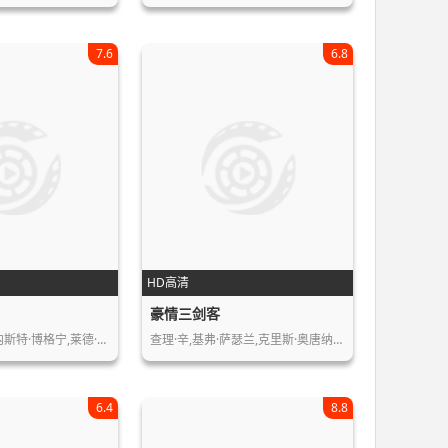
7.6
6.8
HD高清
豪情三剑客
内斯特·博格宁,莱德·…
查理·辛,基弗·萨瑟兰,克里斯·奥唐纳…
6.4
8.8