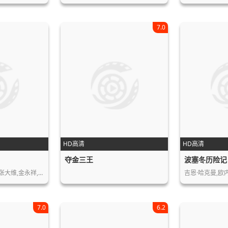
7.0
HD高清
HD高清
夺金三王
波塞冬历险记
何宗道,那茵秀,唐珮,张大维,金永祥,朱…
吉恩·哈克曼,欧
7.0
6.2