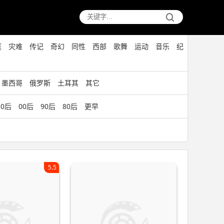
庭
灾难
传记
奇幻
同性
西部
歌舞
运动
音乐
纪
墨西哥
俄罗斯
土耳其
其它
10后
00后
90后
80后
更早
5.5