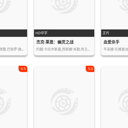
HD中字
正片
杰克·莱恩：幽灵之战
血爱杀手
德蕾,巴勃罗·施…
约翰·卡拉辛斯基,西耶娜·米勒,哈立德…
6.5
5.8