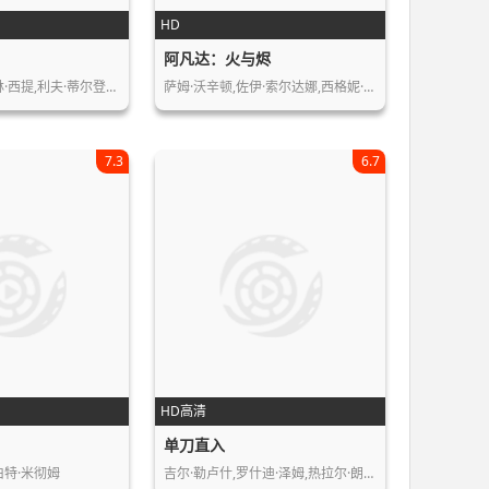
HD
阿凡达：火与烬
林·西提,利夫·蒂尔登…
萨姆·沃辛顿,佐伊·索尔达娜,西格妮·…
7.3
6.7
HD高清
单刀直入
伯特·米彻姆
吉尔·勒卢什,罗什迪·泽姆,热拉尔·朗…