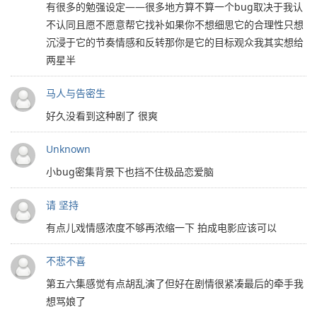
有很多的勉强设定——很多地方算不算一个bug取决于我认
不认同且愿不愿意帮它找补如果你不想细思它的合理性只想
沉浸于它的节奏情感和反转那你是它的目标观众我其实想给
两星半
马人与告密生
好久没看到这种剧了 很爽
Unknown
小bug密集背景下也挡不住极品恋爱脑
请 坚持
有点儿戏情感浓度不够再浓缩一下 拍成电影应该可以
不悲不喜
第五六集感觉有点胡乱演了但好在剧情很紧凑最后的牵手我
想骂娘了