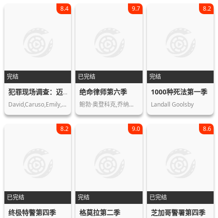
8.4
9.7
8.2
完结
已完结
完结
绝命律师第六季
1000种死法第一季
犯罪现场调查：迈阿密篇第九季
David,Caruso,Emily,Procter,Adam,Rodr…
鲍勃·奥登科克,乔纳森·班克斯,蕾亚·…
Landall Goolsby
8.2
9.0
8.6
已完结
完结
已完结
终极特警第四季
格莫拉第二季
芝加哥警署第四季