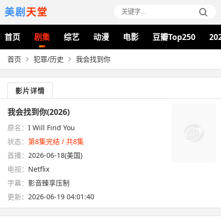
美剧
天堂
首页
剧集
综艺
动漫
电影
豆瓣Top250
20
首页
犯罪/历史
我会找到你
影片详情
我会找到你(2026)
原名：
I Will Find You
状态：
第8集完结 / 共8集
首播：
2026-06-18(美国)
电视：
Netflix
字幕：
影音臻享压制
更新：
2026-06-19 04:01:40