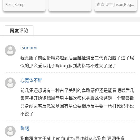
Ross,Kemp
杰森·贝吉,Jason,Beghe,乔恩·塞达,…
网友评论
tsunami
我真服了前面挺精彩越到后面越扯淡富二代真跟脑子进了屎
似的那么爱认儿子啊bug多到我都骂不过来了服了
心宽体不胖
前几集还想说有一种古早美剧的套路感但还是能看吧最后几
集直接开始逻辑崩盘男主每次都化身蜘蛛侠逃跑一个警察敢
只身闯豪宅反派家基因有皇位要继承反手要一枪打死妈不说
不说了
踟躇
狗血程度大于all her fault结局咋就这么狗血 漏洞多多