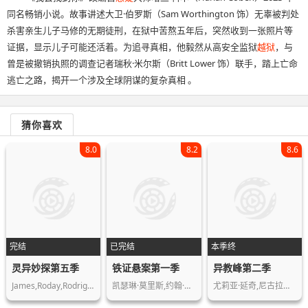
同名畅销小说。故事讲述大卫·伯罗斯（Sam Worthington 饰）无辜被判处
杀害亲生儿子马修的无期徒刑，在狱中苦熬五年后，突然收到一张照片等
证据，显示儿子可能还活着。为追寻真相，他毅然从高安全监狱
越狱
，与
曾是被撤销执照的调查记者瑞秋·米尔斯（Britt Lower 饰）联手，踏上亡命
逃亡之路，揭开一个涉及全球阴谋的复杂真相 。
猜你喜欢
8.0
8.2
8.6
完结
已完结
本季终
灵异妙探第五季
铁证悬案第一季
异教峰第二季
James,Roday,Rodriguez,杜勒·希尔,蒂莫西·奥门德森…
凯瑟琳·莫里斯,约翰·芬,杰雷米·拉特…
尤莉亚·延奇,尼古拉斯·奥夫恰雷克,G…