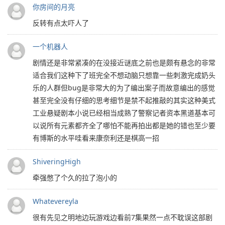
你房间的月亮
反转有点太吓人了
一个机器人
剧情还是非常紧凑的在没接近谜底之前也是颇有悬念的非常
适合我们这种下了班完全不想动脑只想靠一些刺激完成奶头
乐的人群但bug是非常大的为了编出案子而故意编出的感觉
甚至完全没有仔细的思考细节是禁不起推敲的其实这种美式
工业悬疑剧本小说已经相当成熟了警察记者资本黑道基本可
以说所有元素都齐全了哪怕不能再拍出都是她的错也至少要
有博斯的水平哇看来康奈利还是棋高一招
ShiveringHigh
牵强憋了个久的拉了泡小的
Whatevereyla
很有先见之明地边玩游戏边看前7集果然一点不耽误这部剧