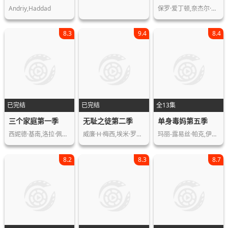
Andriy,Haddad
保罗·爱丁顿,奈杰尔·霍桑,德里克·福…
8.3
9.4
8.4
已完结
已完结
全13集
三个家庭第一季
无耻之徒第二季
单身毒妈第五季
西妮德·基南,洛拉·佩蒂克鲁,艾米·詹…
威廉·H·梅西,埃米·罗森,贾斯汀·查…
玛丽-露易丝·帕克,伊丽莎白·帕金斯,…
8.2
8.3
8.7