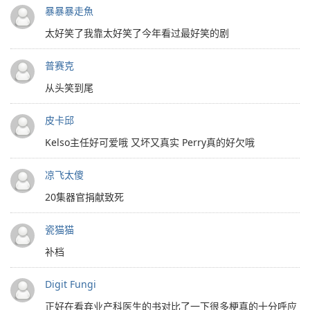
暴暴暴走魚
太好笑了我靠太好笑了今年看过最好笑的剧
普赛克
从头笑到尾
皮卡邱
Kelso主任好可爱哦 又坏又真实 Perry真的好欠哦
凉飞太傻
20集器官捐献致死
瓷猫猫
补档
Digit Fungi
正好在看弃业产科医生的书对比了一下很多梗真的十分呼应