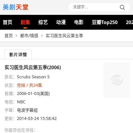
美剧
天堂
首页
剧集
综艺
动漫
电影
豆瓣Top250
20
首页
都市/情感
实习医生风云第五季
影片详情
实习医生风云第五季(2006)
原名：
Scrubs Season 5
状态：
完结 / 共24集
首播：
2006-01-03(美国)
电视：
NBC
字幕：
电波字幕组
更新：
2014-03-24 15:58:42
你是否也在
寻找
：