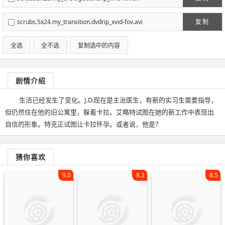
scrubs.5x24.my_transition.dvdrip_xvid-fov.avi
复制
全选
全不选
复制选中的内容
剧情介绍
生活已经发生了变化。J.D.现在是主治医生，有新的实习生需要指导，
但仍然住在他的旧公寓里，躲着卡拉。艾略特试图在她的新工作中表现出
自信的形象。特克正试图让卡拉怀孕。或者说，他是？
猜你喜欢
9.0
8.3
8.5