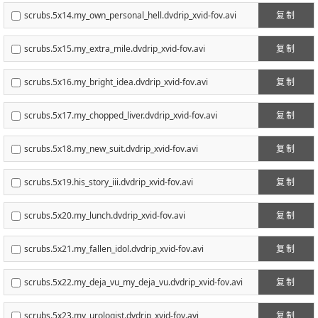
scrubs.5x14.my_own_personal_hell.dvdrip_xvid-fov.avi
复制
scrubs.5x15.my_extra_mile.dvdrip_xvid-fov.avi
复制
scrubs.5x16.my_bright_idea.dvdrip_xvid-fov.avi
复制
scrubs.5x17.my_chopped_liver.dvdrip_xvid-fov.avi
复制
scrubs.5x18.my_new_suit.dvdrip_xvid-fov.avi
复制
scrubs.5x19.his_story_iii.dvdrip_xvid-fov.avi
复制
scrubs.5x20.my_lunch.dvdrip_xvid-fov.avi
复制
scrubs.5x21.my_fallen_idol.dvdrip_xvid-fov.avi
复制
scrubs.5x22.my_deja_vu_my_deja_vu.dvdrip_xvid-fov.avi
复制
scrubs.5x23.my_urologist.dvdrip_xvid-fov.avi
复制