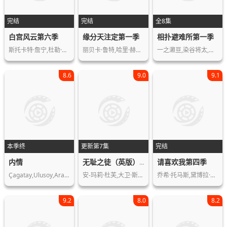
完结
完结
全8集
白宫风云第六季
缘分天注定第一季
相扑避难所第一季
斯托卡特·詹宁,杜勒·希尔,艾莉森·珍…
丽贝卡·鲁特,哈里·赫普,丹尼斯·韦尔…
一之濑亘,染谷将太,忽那汐里,泷正则,…
8.6
9.0
9.1
本季终
更新第7集
完结
内情
请喜欢我第四季
无耻之徒（英版）第一季
Çagatay,Ulusoy,Aras,Bulut,…
安-玛莉·杜芙,大卫·斯瑞弗,詹姆斯·…
乔希·托马斯,黛博拉·劳伦斯,基根·乔…
9.2
8.0
8.2