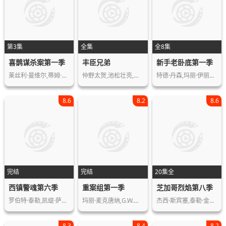
第3集
全集
全8集
喜鹊谋杀案第一季
丰臣兄弟
新手老卧底第一季
莱丝利·曼维尔,蒂姆·迈克穆兰,康勒斯…
仲野太贺,池松壮亮,吉冈里帆,滨边美波…
特德·丹森,玛丽·伊丽莎白·埃利斯,莉…
8.6
8.2
8.6
完结
完结
20集全
西镇警魂第六季
重案组第一季
芝加哥烈焰第八季
罗伯特·泰勒,凯缇·萨克霍夫,卢·戴蒙…
玛丽·麦克唐纳,G.W.拜利,安东尼·约翰…
杰西·斯宾塞,泰勒·金尼,伊默恩·沃克…
8.3
8.4
8.2