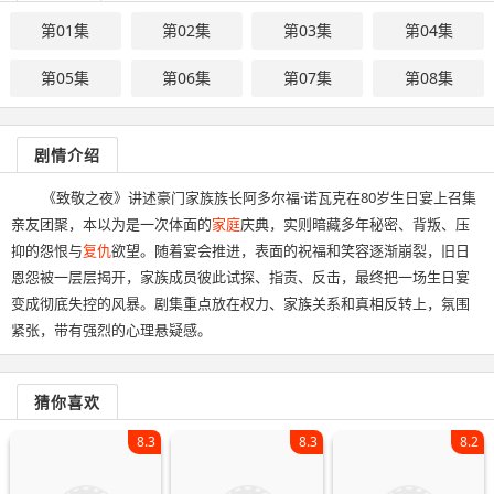
第01集
第02集
第03集
第04集
第05集
第06集
第07集
第08集
剧情介绍
《致敬之夜》讲述豪门家族族长阿多尔福·诺瓦克在80岁生日宴上召集
亲友团聚，本以为是一次体面的
家庭
庆典，实则暗藏多年秘密、背叛、压
抑的怨恨与
复仇
欲望。随着宴会推进，表面的祝福和笑容逐渐崩裂，旧日
恩怨被一层层揭开，家族成员彼此试探、指责、反击，最终把一场生日宴
变成彻底失控的风暴。剧集重点放在权力、家族关系和真相反转上，氛围
紧张，带有强烈的心理悬疑感。
猜你喜欢
8.3
8.3
8.2