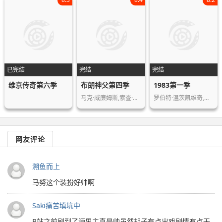
已完结
完结
完结
维京传奇第六季
布朗神父第四季
1983第一季
马克·威廉姆斯,索查·库萨克,南希·卡…
罗伯特·温茨凯维奇,马切伊·穆西尔,米…
网友评论
溯鱼而上
马努这个装扮好帅啊
Saki痛苦填坑中
B站之前刷到了源男主真是帅虽然胡子有点出戏剧情有点无