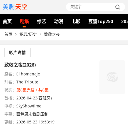
美剧
天堂
首页
剧集
综艺
动漫
电影
豆瓣Top250
20
首页
犯罪/历史
致敬之夜
影片详情
致敬之夜(2026)
原名：
El homenaje
别名：
The Tribute
状态：
第8集完结 / 共8集
首播：
2026-04-23(西班牙)
电视：
SkyShowtime
字幕：
面包周末看剧压制
更新：
2026-05-23 19:53:19