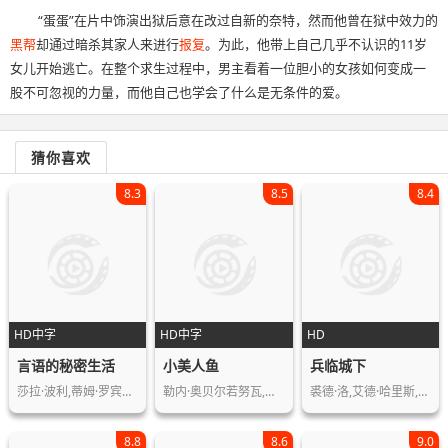
“蛋蛋”在片中饰演出狱后意在改过自新的奈特，然而他曾在狱中效力的
黑帮
却通过暗杀其家人来进行
报复
。为此，他带上自己几乎不认识的11岁
女儿开始逃亡。在整个求生过程中，男主看着一位胆小的女孩如何变成一
股不可忽视的力量，而他自己也学会了什么是无条件的爱。
猜你喜欢
8.3
8.5
8.4
HD中字
HD中字
HD
言语的秘密生活
小美人鱼
兵临城下
莎拉·波利,蒂姆·罗宾斯,斯威尔·安克…
勒内·奥贝尔若努瓦,克里斯托弗·丹尼…
裘德·洛,艾德·哈里斯,蕾切尔·薇兹,…
8.8
8.6
9.0