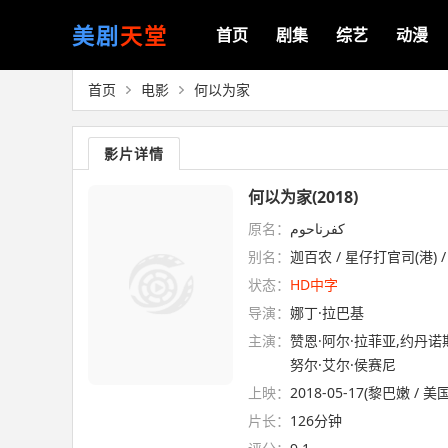
美剧
天堂
首页
剧集
综艺
动漫
首页
电影
何以为家
影片详情
何以为家(2018)
原名：
كفرناحوم
别名：
迦百农 / 星仔打官司(港) / 我
状态：
HD中字
导演：
娜丁·拉巴基
主演：
赞恩·阿尔·拉菲亚,约丹诺
努尔·艾尔·侯赛尼
上映：
2018-05-17(黎巴嫩 / 美国
片长：
126分钟