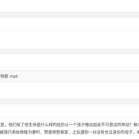
者联盟 .mp4
因是，他们给了他生命是什么样的经历让一个孩子做出如此不可思议的举动？故
被强行卖给商贩为妻时，赞恩愤怒离家，之后遇到一对没有合法身份的母子，