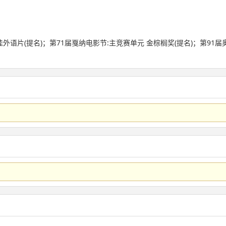
佳外语片(提名)；第71届戛纳电影节:主竞赛单元 金棕榈奖(提名)；第91届