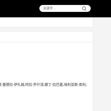
·塞德拉·伊扎姆,阿拉·乔什涅,娜丁·拉巴基,埃利亚斯·库利,