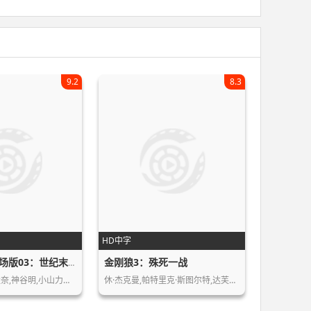
9.2
8.3
HD中字
金刚狼3：殊死一战
名侦探柯南剧场版03：世纪末的魔术师.
高山南,山崎和佳奈,神谷明,小山力也,…
休·杰克曼,帕特里克·斯图尔特,达芙妮…