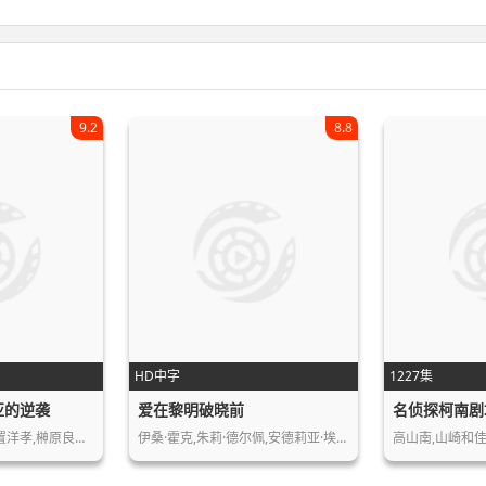
9.2
8.8
HD中字
1227集
亚的逆袭
爱在黎明破晓前
古谷彻,池田秀一,铃置洋孝,榊原良子,…
伊桑·霍克,朱莉·德尔佩,安德莉亚·埃…