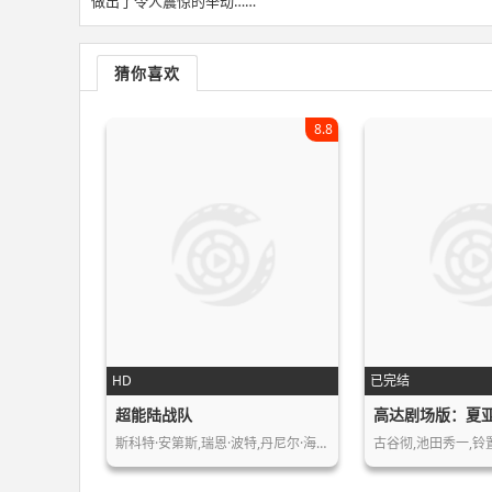
做出了令人震惊的举动……
猜你喜欢
8.8
HD
已完结
超能陆战队
高达剧场版：夏
斯科特·安第斯,瑞恩·波特,丹尼尔·海…