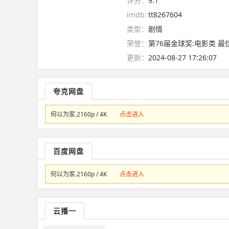
评分：
9.1
imdb:
tt8267604
类型：
剧情
荣誉：
第76届金球奖:电影类 最
更新：
2024-08-27 17:26:07
夸克网盘
何以为家.2160p / 4K
点击进入
百度网盘
何以为家.2160p / 4K
点击进入
云播一