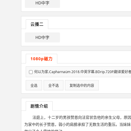
HD中字
云播二
HD中字
1080p磁力
何以为家.Capharnaüm 2018.中英字幕.BDrip.720P.翻译爱好
全选
全不选
复制选中的内容
剧情介绍
法庭上，十二岁的男孩赞恩向法官状告他的亲生父母，原
为家中的长子赞恩，弱小的肩膀承担了无数生活的重压。当妹妹