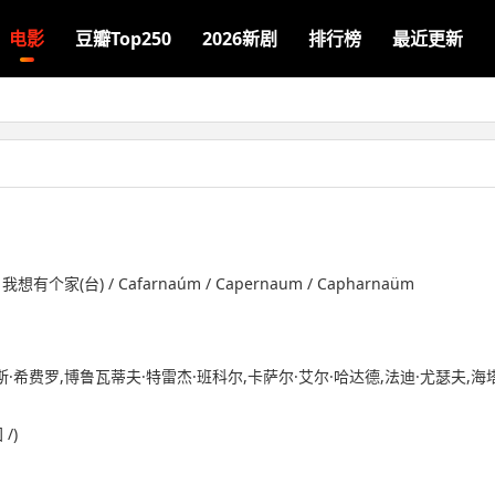
电影
豆瓣Top250
2026新剧
排行榜
最近更新
想有个家(台) / Cafarnaúm / Capernaum / Capharnaüm
斯·希费罗,博鲁瓦蒂夫·特雷杰·班科尔,卡萨尔·艾尔·哈达德,法迪·尤瑟夫,海塔
 /)