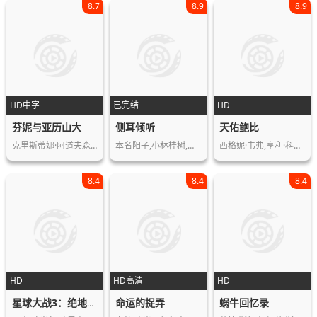
8.7
8.9
8.9
HD中字
已完结
HD
芬妮与亚历山大
侧耳倾听
天佑鲍比
克里斯蒂娜·阿道夫森,伯杰·阿斯特,佩…
本名阳子,小林桂树,高山南,高桥一生,…
西格妮·韦弗,亨利·科泽尼,瑞恩·凯利…
8.4
8.4
8.4
HD
HD高清
HD
命运的捉弄
蜗牛回忆录
星球大战3：绝地归来