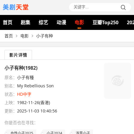
美剧
天堂
首页
剧集
综艺
动漫
电影
豆瓣Top250
20
首页
电影
小子有种
影片详情
小子有种(1982)
原名：
小子有種
别名：
My Rebellious Son
状态：
HD中字
上映：
1982-11-26(香港)
更新：
2025-11-03 10:40:56
你是否也在
寻找
：
血性小子2025
小子2024
浅草小子