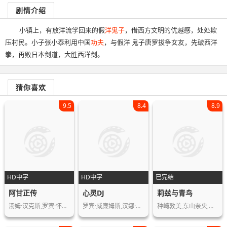
剧情介绍
小镇上，有放洋流学回来的假
洋鬼子
，借西方文明的优越感，处处欺
压村民。小子张小泰利用中国
功夫
，与假洋 鬼子唐罗拔争女友，先破西洋
拳，再败日本剑道，大胜西洋剑。
猜你喜欢
9.5
8.4
8.9
HD中字
HD中字
已完结
阿甘正传
心灵DJ
莉兹与青鸟
汤姆·汉克斯,罗宾·怀特,加里·辛尼斯…
罗宾·威廉姆斯,汉娜·泰勒-高登,Év…
种崎敦美,东山奈央,本田望结,藤村鼓乃…