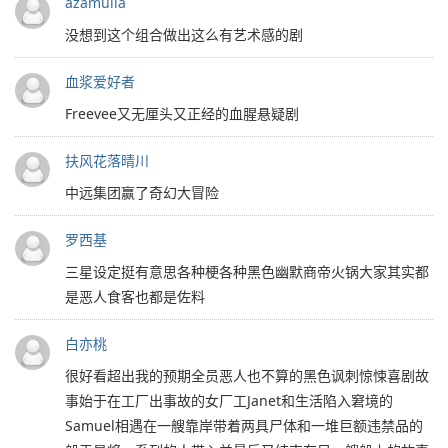
azamulia
没想到这个组合做出这么有艺术感的剧
血浆爱好者
Freevee又无厘头又正经的血腥悬疑剧
扶风花落晴川
中远集团赢了奇幻大冒险
罗西基
三星设定挺有意思各种梗各种黑色幽默商帝火锅大家其实都
是恶人食客也都是佐料
白亦桃
很好看超出我的预期全员恶人也不算的黑色讽刺惊悚喜剧故
事始于在工厂出事故的女厂工Janet和生活陷入窘境的
Samuel相遇在一艘靠岸带着两具尸体和一堆巨额违禁品的