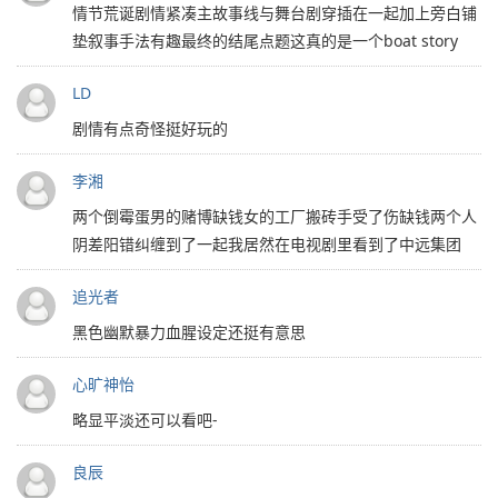
情节荒诞剧情紧凑主故事线与舞台剧穿插在一起加上旁白铺
垫叙事手法有趣最终的结尾点题这真的是一个boat story
LD
剧情有点奇怪挺好玩的
李湘
两个倒霉蛋男的赌博缺钱女的工厂搬砖手受了伤缺钱两个人
阴差阳错纠缠到了一起我居然在电视剧里看到了中远集团
追光者
黑色幽默暴力血腥设定还挺有意思
心旷神怡
略显平淡还可以看吧-
良辰