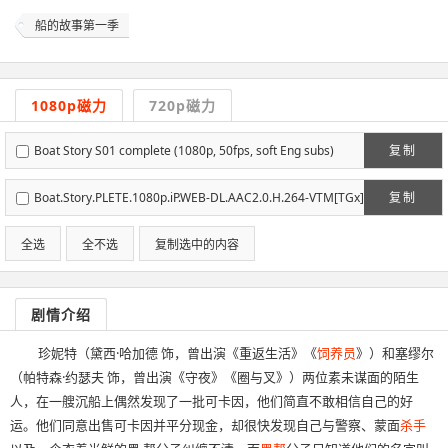
船的故事第一季
1080p磁力
720p磁力
Boat Story S01 complete (1080p, 50fps, soft Eng subs)
复制
Boat.Story.PLETE.1080p.iP.WEB-DL.AAC2.0.H.264-VTM[TGx]
复制
全选
全不选
复制选中的内容
剧情介绍
珍妮特（黛西·哈加德 饰，曾出演《重返生活》《
饲养员
》）和塞缪尔
（帕特森·约瑟夫 饰，曾出演《守夜》《圈与叉》）两位素未谋面的陌生
人，在一艘沉船上偶然发现了一批可卡因，他们简直不敢相信自己的好
运。他们同意出售可卡因并平分现金，却很快发现自己与警察、蒙面
杀手