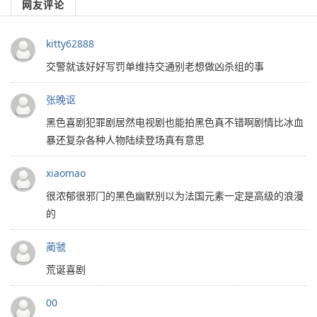
网友评论
kitty62888
交警就该好好写罚单维持交通别老想做凶杀组的事
张晚讴
黑色喜剧犯罪剧居然电视剧也能拍黑色真不错啊剧情比冰血
暴还复杂各种人物陆续登场真有意思
xiaomao
很浓郁很邪门的黑色幽默别以为法国元素一定是高级的浪漫
的
蔺虢
荒诞喜剧
00