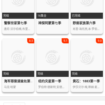
完结
16集全
已完结
警察世家第七季
神探阿蒙第七季
野兽家族第六季
唐尼·沃尔伯格,布里吉特·莫伊纳汉,威…
肖恩·海托西,本·罗伯森,杰克·威利,…
8.5
9.1
9.0
完结
完结
完结
纽约灾星第一季
黄石：1883第一季
海军罪案调查处第十六季
马克·哈蒙
罗伯特·德斯特,安德鲁·亚雷茨基,Ga…
伊莎贝尔·梅,蒂姆·麦格罗,山姆·埃利…