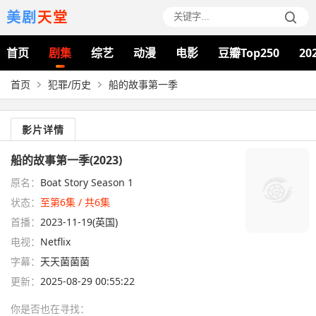
美剧
天堂
首页
剧集
综艺
动漫
电影
豆瓣Top250
20
首页
犯罪/历史
船的故事第一季
影片详情
船的故事第一季(2023)
原名：
Boat Story Season 1
状态：
至第6集 / 共6集
首播：
2023-11-19(英国)
电视：
Netflix
字幕：
天天菌菌菌
更新：
2025-08-29 00:55:22
你是否也在
寻找
：