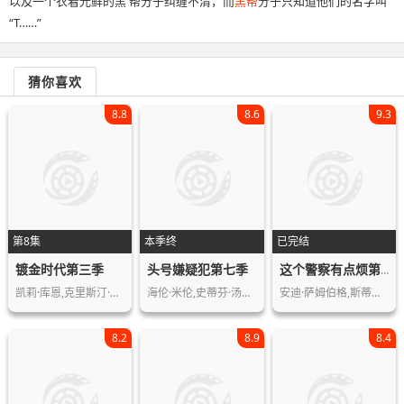
以及一个衣着光鲜的黑 帮分子纠缠不清，而
黑帮
分子只知道他们的名字叫
“T……”
猜你喜欢
8.8
8.6
9.3
第8集
本季终
已完结
镀金时代第三季
头号嫌疑犯第七季
这个警察有点烦第三季
凯莉·库恩,克里斯汀·芭伦斯基,辛西娅…
海伦·米伦,史蒂芬·汤普金森,劳拉·格…
安迪·萨姆伯格,斯蒂芬妮·比翠丝,泰瑞…
8.2
8.9
8.4