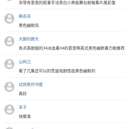
非常有意思的叙事手法旁白小黑板舞台剧每集片尾彩蛋
麻吉吉
黑色幽默风
大腕的腕大
有点英剧版的34冰血暴34的意思啊英式黑色幽默暴力剧推荐
山屿己
看了几集还可以的荒诞戏剧性挺黑色幽默的
忒修斯的书屋
真好
呆子
快狠准