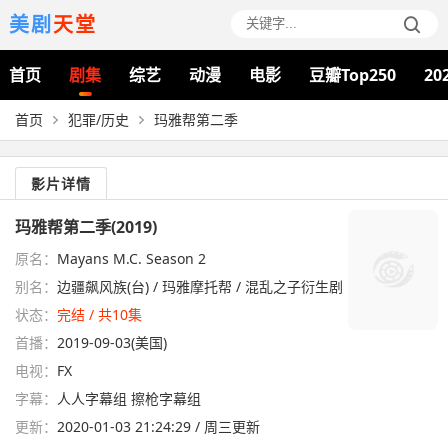
美剧
天堂
首页
剧集
综艺
动漫
电影
豆瓣Top250
20
首页
犯罪/历史
玛雅帮第二季
影片详情
玛雅帮第二季(2019)
原名：
Mayans M.C. Season 2
别名：
边疆飙风族(台) / 玛雅摩托帮 / 混乱之子衍生剧
状态：
完结 / 共10集
首播：
2019-09-03(美国)
电视：
FX
字幕：
人人字幕组 擦枪字幕组
更新：
2020-01-03 21:24:29 / 周三更新