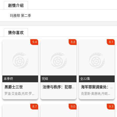
剧情介绍
玛雅帮 第二季
猜你喜欢
9.4
8.8
8.1
本季终
完结
全22集
黑爵士三世
法律与秩序：犯罪倾向第二季
海军罪案调查处：洛杉矶第六季
罗温·艾金森,托尼·罗宾逊,休·劳瑞
克里斯·奥唐纳,丹妮拉·鲁阿,艾瑞克·…
8.7
9.0
9.3