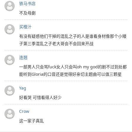
铁马书店
不及母劇
买橙汁
有没有疑惑他们干掉的混乱之子的人是谁看身材像那个小矮
子第三季混乱之子老大哥会不会回来开战
连翘
一部男人只会骂fuck女人只会叫oh my god的剧不过到处都
能听到Gloria的口音还是觉得好亲切主题曲可以值三颗星
Yag
好看哭 可惜看得人好少
Crow
这一家子真乱