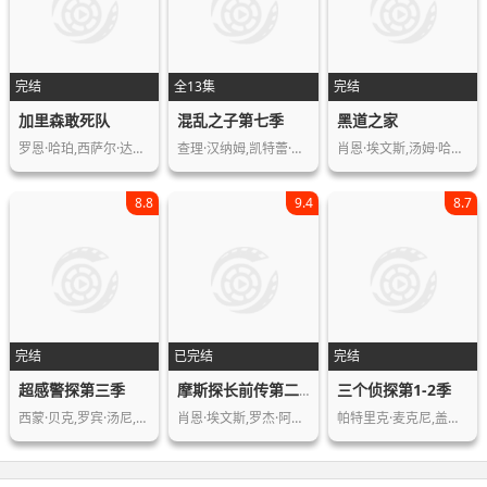
完结
全13集
完结
加里森敢死队
混乱之子第七季
黑道之家
罗恩·哈珀,西萨尔·达诺瓦,克里斯托弗…
查理·汉纳姆,凯特蕾·萨加尔,小马克·…
肖恩·埃文斯,汤姆·哈迪,夏洛特·莱利…
8.8
9.4
8.7
完结
已完结
完结
超感警探第三季
三个侦探第1-2季
摩斯探长前传第二季
西蒙·贝克,罗宾·汤尼,Robin,Tunn…
肖恩·埃文斯,罗杰·阿拉姆,西恩·里格…
帕特里克·麦克尼,盖瑞·亨特,乔安娜·…