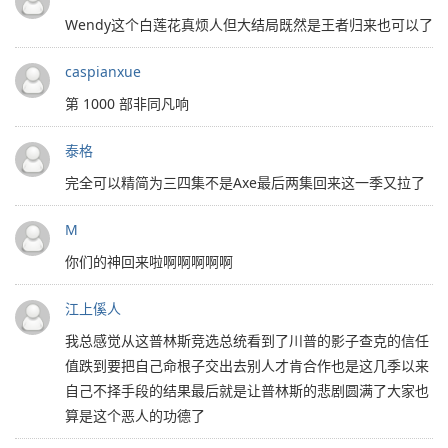
Wendy这个白莲花真烦人但大结局既然是王者归来也可以了
caspianxue
第 1000 部非同凡响
泰格
完全可以精简为三四集不是Axe最后两集回来这一季又拉了
M
你们的神回来啦啊啊啊啊啊
江上傒人
我总感觉从这普林斯竞选总统看到了川普的影子查克的信任
值跌到要把自己命根子交出去别人才肯合作也是这几季以来
自己不择手段的结果最后就是让普林斯的悲剧圆满了大家也
算是这个恶人的功德了