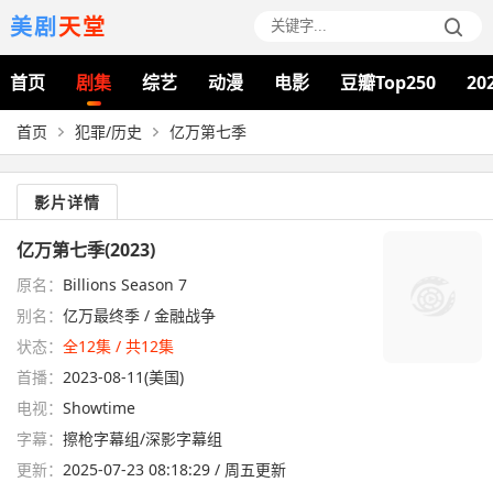
美剧
天堂
首页
剧集
综艺
动漫
电影
豆瓣Top250
20
首页
犯罪/历史
亿万第七季
影片详情
亿万第七季(2023)
原名：
Billions Season 7
别名：
亿万最终季 / 金融战争
状态：
全12集 / 共12集
首播：
2023-08-11(美国)
电视：
Showtime
字幕：
擦枪字幕组/深影字幕组
更新：
2025-07-23 08:18:29 / 周五更新