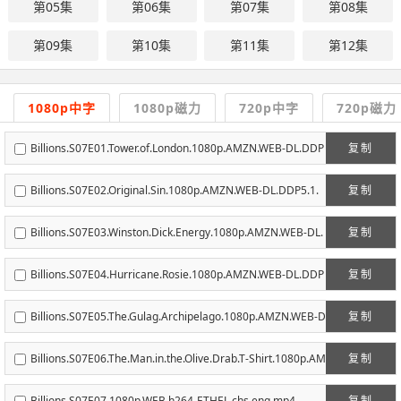
第05集
第06集
第07集
第08集
第09集
第10集
第11集
第12集
1080p中字
1080p磁力
720p中字
720p磁力
Billions.S07E01.Tower.of.London.1080p.AMZN.WEB-DL.DDP
复制
5.1.H.264-NTb.chs.eng.mp4
Billions.S07E02.Original.Sin.1080p.AMZN.WEB-DL.DDP5.1.
复制
H.264-NTb.chs.eng.mp4
Billions.S07E03.Winston.Dick.Energy.1080p.AMZN.WEB-DL.
复制
DDP5.1.H.264-NTb.chs.eng.mp4
Billions.S07E04.Hurricane.Rosie.1080p.AMZN.WEB-DL.DDP
复制
5.1.H.264-NTb.chs.eng.mp4
Billions.S07E05.The.Gulag.Archipelago.1080p.AMZN.WEB-D
复制
L.DDP5.1.H.264-NTb.chs.eng.mp4
Billions.S07E06.The.Man.in.the.Olive.Drab.T-Shirt.1080p.AM
复制
ZN.WEB-DL.DDP5.1.H.264-NTb.chs.eng.mp4
Billions.S07E07.1080p.WEB.h264-ETHEL.chs.eng.mp4
复制