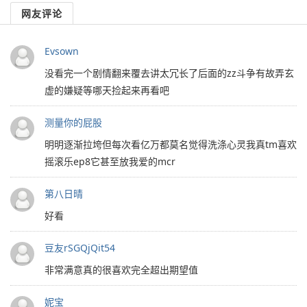
网友评论
Evsown
没看完一个剧情翻来覆去讲太冗长了后面的zz斗争有故弄玄
虚的嫌疑等哪天捡起来再看吧
测量你的屁股
明明逐渐拉垮但每次看亿万都莫名觉得洗涤心灵我真tm喜欢
摇滚乐ep8它甚至放我爱的mcr
第八日晴
好看
豆友rSGQjQit54
非常满意真的很喜欢完全超出期望值
妮宝