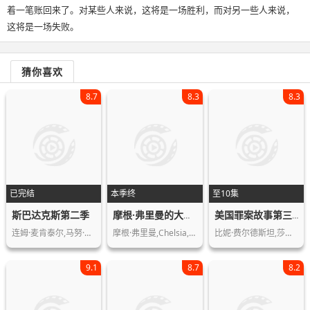
着一笔账回来了。对某些人来说，这将是一场胜利，而对另一些人来说，
这将是一场失败。
猜你喜欢
8.7
8.3
8.3
已完结
本季终
至10集
斯巴达克斯第二季
摩根·弗里曼的大逃亡第一季
美国罪案故事第三季
连姆·麦肯泰尔,马努·贝内特,丹尼尔·…
摩根·弗里曼,Chelsia,Rose,Marc…
比妮·费尔德斯坦,莎拉·保罗森,克里夫…
9.1
8.7
8.2