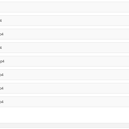
4
p4
4
mp4
p4
p4
p4