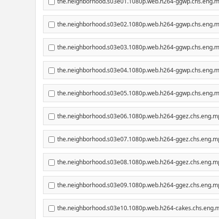
the.neighborhood.s03e01.1080p.web.h264-ggwp.chs.eng.
the.neighborhood.s03e02.1080p.web.h264-ggwp.chs.eng.
the.neighborhood.s03e03.1080p.web.h264-ggwp.chs.eng.
the.neighborhood.s03e04.1080p.web.h264-ggwp.chs.eng.
the.neighborhood.s03e05.1080p.web.h264-ggwp.chs.eng.
the.neighborhood.s03e06.1080p.web.h264-ggez.chs.eng.m
the.neighborhood.s03e07.1080p.web.h264-ggez.chs.eng.m
the.neighborhood.s03e08.1080p.web.h264-ggez.chs.eng.m
the.neighborhood.s03e09.1080p.web.h264-ggez.chs.eng.m
the.neighborhood.s03e10.1080p.web.h264-cakes.chs.eng.