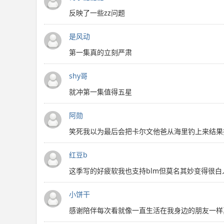
反映了一些zz问题
是风动
第一集真的立刻严肃
shy哥
就冲第一集值得五星
阿勋
笑死我以为最后会把卡尔文他爸从海里钓上来结果
红豆b
这季写的好疲软我也支持blm但莫名其妙变得很白人救世
小饼干
感谢陪伴每次看就像一直生活在我身边的朋友一样