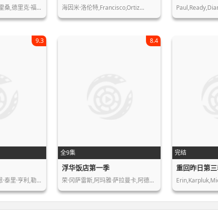
霍桑,德里克·福…
海因米·洛伦特,Francisco,Ortiz…
9.3
8.4
全9集
完结
浮华饭店第一季
重回昨日第三
·泰里·亨利,勒…
荣·冈萨雷斯,阿玛雅·萨拉曼卡,阿德里…
Erin,Karpluk,Mi