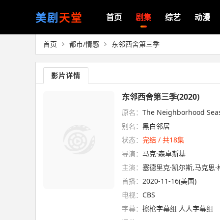
美剧
天堂
首页
剧集
综艺
动漫
首页
都市/情感
东邻西舍第三季
影片详情
东邻西舍第三季(2020)
原名：
The Neighborhood Sea
别名：
黑白邻居
状态：
完结 / 共18集
导演：
马克·森卓斯基
主演：
塞德里克·凯尔斯,马克思·
首播：
2020-11-16(美国)
电视：
CBS
字幕：
擦枪字幕组 人人字幕组