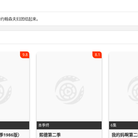
和约翰森夫妇团结起来。
9.8
8.1
本季终
6集
季1986版）
熙德第二季
我的妈啊第二