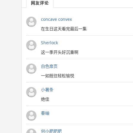
网友评论
concave convex
在生日这天看完最后一集
Sherlock
这一季开头好沉重啊
白色扉页
一如既往轻松愉悦
小薯条
绝佳
春岫
何小肥肥肥