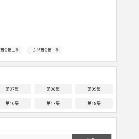
邻西舍第二季
东邻西舍第一季
第07集
第08集
第09集
第16集
第17集
第18集