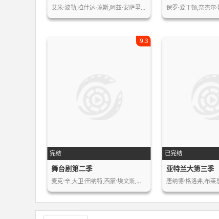
艾米·波勒,拉什达·琼斯,阿兹·安萨里…
保罗·爱丁顿,奈杰尔·
9.3
完结
已完结
舞台剧第二季
亚特兰大第三季
麦克·辛,大卫·田纳特,西蒙·埃文斯,…
唐纳德·格洛弗,布莱恩