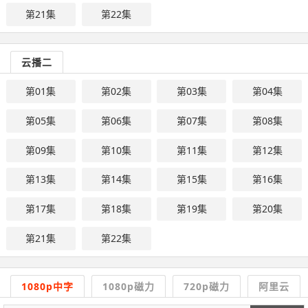
第21集
第22集
云播二
第01集
第02集
第03集
第04集
第05集
第06集
第07集
第08集
第09集
第10集
第11集
第12集
第13集
第14集
第15集
第16集
第17集
第18集
第19集
第20集
第21集
第22集
1080p中字
1080p磁力
720p磁力
阿里云