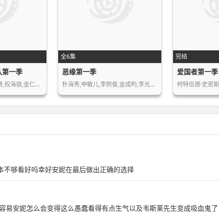
全6集
完结
队第一季
恶缘第一季
爱国者第一季
全素妮,具教焕,李贞贤,权海骁,金仁权,…
朴海秀,申敏儿,李熙俊,金成畇,李光洙,…
柯特伍德·史密斯
根本不够看好吗幸好安妮在最后做出正确的选择
容易安妮怎么会变得这么愚蠢看得有点生气以及韦斯莱先生变成吸血鬼了