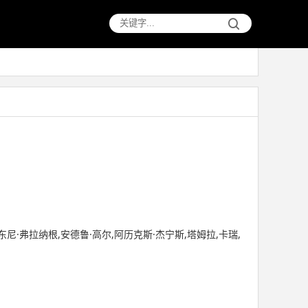
东尼·弗拉纳根,安德鲁·高尔,阿历克斯·杰宁斯,塔姆拉,卡瑞,