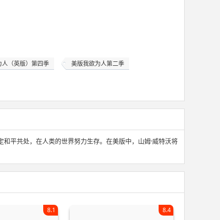
为人（英版）第四季
美版我欲为人第二季
定和平共处，在人类的世界努力生存。在美版中，山姆·威特沃将
8.1
8.4