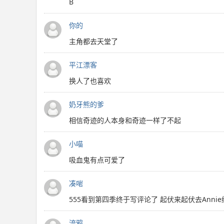
B
你的
主角都去天堂了
平江漂客
换人了也喜欢
奶牙熊的爹
相信奇迹的人本身和奇迹一样了不起
小喵
吸血鬼有点可爱了
凑啱
555看到第四季终于写评论了 起伏来起伏去Anni
流鸦