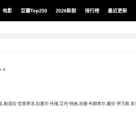
电影
豆瓣Top250
2026新剧
排行榜
最近更新
n 4
恰,勒诺拉·克里奇洛,拉塞尔·托维,艾丹·特纳,吉娜·布朗希尔,戴伦·伊万斯,安