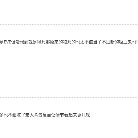
是EVE但没想到就是得死那原来的狼死的也太不值当了不过新的吸血鬼也
多也不细腻了宏大背景反而让情节看起来更儿戏