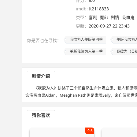
评分：
8.0
imdb:
tt2118833
类型：
喜剧
魔幻
剧情
吸血鬼
更新：
2020-09-27 22:23:43
我欲为人美版第四季
美版我欲为
你是否也在
寻找
：
美版我欲为人第一季
我欲为（英
剧情介绍
《我欲为人》讲述了三个超自然生命体吸血鬼、狼人和鬼魂
饰演吸血鬼Aidan，Meaghan Rath则是鬼魂Sally，来自
猜你喜欢
9.6