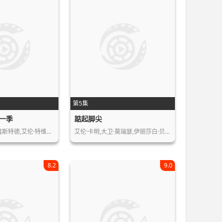
第5集
一季
踮起脚尖
温斯特德,艾伦·特维…
艾伦·卡明,大卫·莫瑞瑟,伊丽莎白·贝…
8.2
9.0