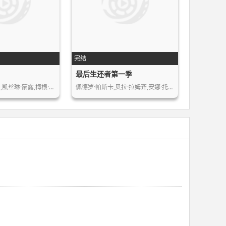
完结
最后生还者第一季
,凯丝琳·蒙露,梅根·…
佩德罗·帕斯卡,贝拉·拉姆齐,安娜·托…