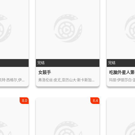
完结
完结
女鼓手
吃脑外星人第
维多利亚·佩德雷蒂,凯特·西格尔,伊莉…
弗洛伦丝·皮尤,亚历山大·斯卡斯加德…
玛丽·伊丽莎白·
8.0
8.4