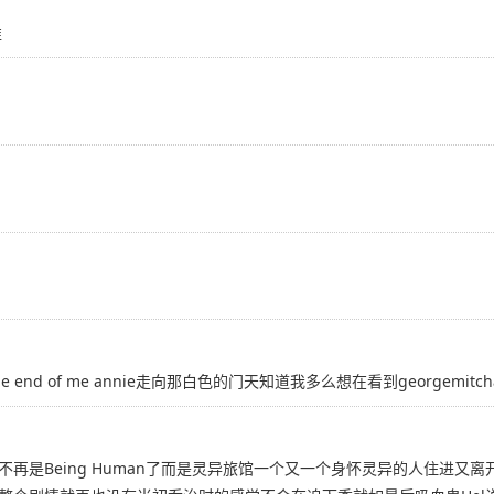
准
st the end of me annie走向那白色的门天知道我多么想在看到georgemit
再是Being Human了而是灵异旅馆一个又一个身怀灵异的人住进又