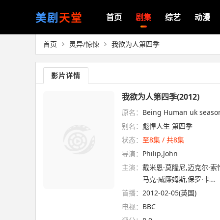
美剧
天堂
首页
剧集
综艺
动漫
首页
灵异/惊悚
我欲为人第四季
影片详情
我欲为人第四季(2012)
原名：
Being Human uk seaso
别名：
彪悍人生 第四季
状态：
至8集 / 共8集
导演：
Philip,John
主演：
戴米恩·莫隆尼,迈克尔·索
马克·威廉姆斯,保罗·卡…
首播：
2012-02-05(英国)
电视：
BBC