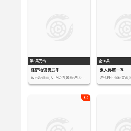
第8集完结
全10集
怪奇物语第五季
鬼入侵第一季
薇诺娜·瑞德,大卫·哈伯,米莉·波比·…
8.6