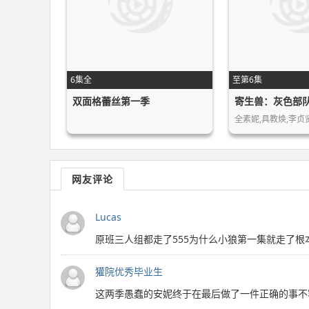
6集全
至第6集
双面格蕾丝第一季
寄生兽：灰色部
网友评论
Lucas
原班三人组都走了555为什么小狼第一集就走了
獾院优秀毕业生
这两季愚蠢的安妮终于在最后做了一件正确的事不