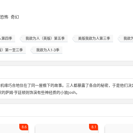
恐怖
奇幻
人第四季
我欲为人（英版）第五季
美版我欲为人第三季
我欲
版）第一至三季
我欲为人1-3季
机缘巧合地住在了同一屋檐下的故事。三人都暴露了各自的秘密，于是他们决
演员世家的萨姆·亨廷顿则饰演有些神经质的小狼Josh。
8.6
8.1