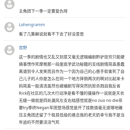
主角团下一季一定要复仇呀
Lohengramm
看了几集解说就看不下去了好没意思
宫野
这一季的剧情也又乱又刻意又毫无逻辑编剧黔驴技穷只能硬
搞事愣作死摩根那一段崖底学武功秘籍的支线剧情简直愚蠢
离谱到令人发笑而且作为一个因为自己的心慈手软害死了自
己儿子的人你是怎么在同一个地方摔倒两次的啊对比起来卡
妈简直一股清流虽然也被编剧写得突然抗拒杀戮自我反省
Rick在社区的几次大行动净是看不懂的骚操作一说就是天衣
无缝一做就是四处漏风左支右绌感觉就是no zuo no die非
要try季终Negan军团登场感觉是开了挂数值毫无道理地碾
压主角团还留了个极其低级的悬念我的老天奶幸亏我不是当
年追的不然要活活气死