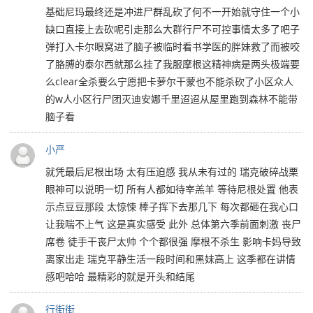
基础尼玛最终还是冲进尸群乱砍了何不一开始就守住一个小
缺口直接上去砍呢引走那么大群行尸不可控事情太多了吧子
弹打入卡尔眼窝进了脑子被临时看书学医的胖妹救了而被咬
了胳膊的泰尔西就那么挂了我服摩根这精神病是两头极端要
么clear全杀要么宁愿把卡萝尔干蒙也不能杀砍了小区众人
的w人小区行尸团灭迪安娜千里迢迢从屋里跑到森林不能带
脑子看
小严
就凭最后尼根出场 太有压迫感 我从未有过的 瑞克破碎战栗
眼神可以说明一切 所有人都如待宰羔羊 等待尼根处置 他表
示点豆豆那段 太惊悚 棒子挥下去那几下 每次都砸在我心口
让我喘不上气 这是真实感受 此外 总体第六季前面刺激 丧尸
席卷 徒手干丧尸太帅 个个都很强 摩根不杀生 影响卡妈导致
离家出走 瑞克平静生活一段时间和黑妹高上 这季都在讲情
感吧哈哈 最精彩的就是开头和结尾
行街街