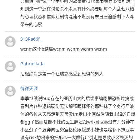
只能转向解说一个半小时的故事量拍16集节奏有多慢可想而
知到这一季还在讨论杀不杀人有什么必要呢每个人乱七八糟
的心理状态和信仰让剧情混沌不堪没有末日压迫感剩下人斗
带来的心累
313Ra66f_
wcnm这个b结局wcnm wcnm wcnm wcnm
Gabriella-la
尼根绝对是第一个让瑞克感受到恐惧的男人
徜徉天涯
本季继续说bug存在的亚历山大的后续事编剧把恐怖片搞成
喜剧片各种逻辑硬伤无法解释跟释怀的那种抹了全身行尸液
体的各位从天亮走到天黑没tm走出小区然后随着山姆的自爆
都gg了然而啥都不抹的医生胖妞跟w小哥屁事没有几分钟在
小区逛了个遍奔向医务室格伦跟叛逆小妹也是啥都不抹屁事
没有risk想出来的把那么一大群行尸引走是导致小区毁灭的