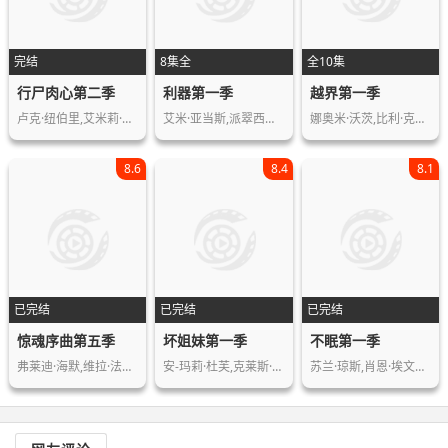
完结
8集全
全10集
行尸肉心第二季
利器第一季
越界第一季
卢克·纽伯里,艾米莉·贝文,哈丽特·肯…
艾米·亚当斯,派翠西娅·克拉克森,克里…
娜奥米·沃茨,比利·克鲁德普,索菲·库…
8.6
8.4
8.1
已完结
已完结
已完结
惊魂序曲第五季
坏姐妹第一季
不眠第一季
弗莱迪·海默,维拉·法米加,内斯特·卡…
安-玛莉·杜芙,克莱斯·邦,莎朗·豪根…
苏兰·琼斯,肖恩·埃文斯,露丝·莱斯利…