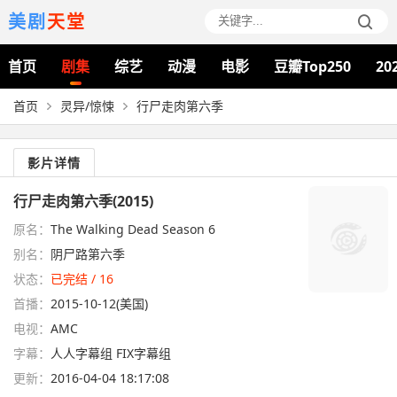
美剧
天堂
首页
剧集
综艺
动漫
电影
豆瓣Top250
20
首页
灵异/惊悚
行尸走肉第六季
影片详情
行尸走肉第六季(2015)
原名：
The Walking Dead Season 6
别名：
阴尸路第六季
状态：
已完结 / 16
首播：
2015-10-12(美国)
电视：
AMC
字幕：
人人字幕组 FIX字幕组
更新：
2016-04-04 18:17:08