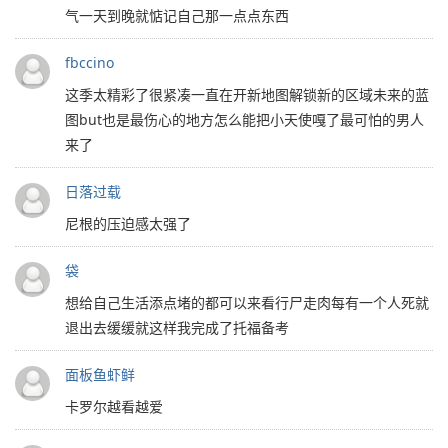
气一天到晚就惦记自己那一点点东西
fbccino
这季太精彩了很紧凑一直在开新地图解锁新的区域未来的蓝
图but也是最伤心的地方怎么能把小天使嘎了最可怕的男人
来了
日落过载
尼根的压迫感太强了
袋
想给自己生活添点堵的都可以来看行尸走肉每有一个人死就
退出去缓缓就这样我完成了托福备考
面板鱼虾鲜
卡罗尔越看越爱