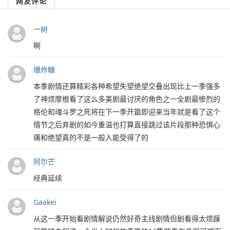
网友评论
一树
啊
爆炸糖
本季剧情还算精彩各种希望失望绝望交叠出现比上一季强多
了神烦摩根看了这么多美剧最讨厌的角色之一全剧最惨烈的
格伦和魂斗罗之死将在下一季开篇即迎来当年就是看了这个
情节之后弃剧的如今重温也打算直接跳过该片段那种恐惧心
痛和绝望真的不是一般人能受得了的
阿尔芒
经典延续
Gaakei
从这一季开始看剧情解说仍然好奇主线剧情但剧看得太烦躁