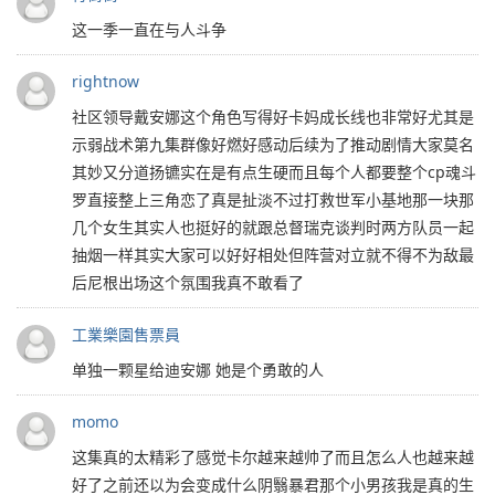
这一季一直在与人斗争
rightnow
社区领导戴安娜这个角色写得好卡妈成长线也非常好尤其是
示弱战术第九集群像好燃好感动后续为了推动剧情大家莫名
其妙又分道扬镳实在是有点生硬而且每个人都要整个cp魂斗
罗直接整上三角恋了真是扯淡不过打救世军小基地那一块那
几个女生其实人也挺好的就跟总督瑞克谈判时两方队员一起
抽烟一样其实大家可以好好相处但阵营对立就不得不为敌最
后尼根出场这个氛围我真不敢看了
工業樂園售票員
单独一颗星给迪安娜 她是个勇敢的人
momo
这集真的太精彩了感觉卡尔越来越帅了而且怎么人也越来越
好了之前还以为会变成什么阴翳暴君那个小男孩我是真的生