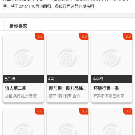
季，将于2015年10月份回归，各位行尸迷静心期待吧！
猜你喜欢
9.0
8.0
8.0
已完结
4集
本季终
流人第二季
坏银行第一季
酷与惧：酷儿恐怖片的历史第一季
加里·奥德曼,杰克·劳登,克里斯汀·斯…
丽亚·德拉利亚,金伯莉·皮尔斯,B.J.…
萨宾娜·罗斯巴赫,葆拉·贝尔,巴里·阿…
8.8
8.3
8.2