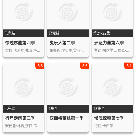
已完结
已完结
第21-22集
惊魂序曲第四季
鬼玩人第二季
邪恶力量第六季
维拉·法米加,弗莱迪·海默,麦克斯·泰…
布鲁斯·坎贝尔,雷·圣蒂亚戈,达娜·德…
贾德·帕达里克,詹森·阿克斯,米沙·克…
8.8
8.6
8.1
已完结
6集全
13集全
行尸走肉第三季
双面格蕾丝第一季
慑魄惊魂第七季
安德鲁·林肯,莎拉·韦恩·卡丽丝,大卫…
约翰·卡西尔