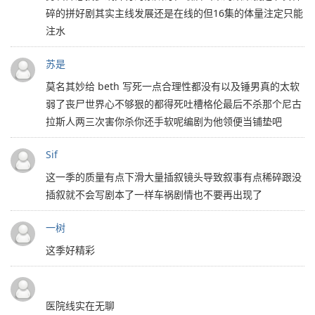
碎的拼好剧其实主线发展还是在线的但16集的体量注定只能
注水
苏是
莫名其妙给 beth 写死一点合理性都没有以及锤男真的太软
弱了丧尸世界心不够狠的都得死吐槽格伦最后不杀那个尼古
拉斯人两三次害你杀你还手软呢编剧为他领便当铺垫吧
Sif
这一季的质量有点下滑大量插叙镜头导致叙事有点稀碎跟没
插叙就不会写剧本了一样车祸剧情也不要再出现了
一树
这季好精彩
医院线实在无聊