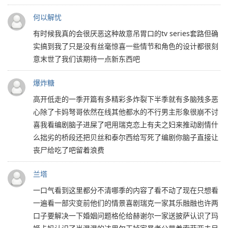
何以解忧
有时候我真的会很厌恶这种故意吊胃口的tv series套路但确
实搞到我了只是没有丝毫惊喜一些情节和角色的设计都很刻
意末世了我们该期待一点新东西吧
爆炸糖
高开低走的一季开篇有多精彩多炸裂下半季就有多脑残多恶
心除了卡妈弩哥依然在线其他都水的不行男主形象很崩不讨
喜我看编剧脑子进屎了吧用瑞克恋上有夫之妇来推动剧情什
么拙劣的桥段还把贝丝和泰尔西给写死了编剧你脑子直接让
丧尸给吃了吧留着浪费
兰塔
一口气看到这里都分不清哪季的内容了看不动了现在只想看
一遍看一部灾变前他们的情景喜剧瑞克一家其乐融融也许两
口子要解决一下婚姻问题格伦给赫谢尔一家送披萨认识了玛