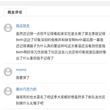
网友评论
我这就走
虽然还记得一点但不记得看起来实在是太爽了第五季就记得
Beth这边了印象深刻的电梯井和妹宝啊Beth最后那一幕我
还记得满脑子为什么真的要这样吗这次重温还没看到但是我
Beth啊好突兀伤到我了社区这会儿也还有印象就是后面好像
出了什么事但我不记得了
momo
我要哭了
暴炒巧克力奶
锤哥死的也太莫名了吧这季大家都好惨虽然多了新队友社区
别搞什么幺蛾子吧