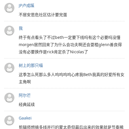
JP卢成蹊
不居安思危社区估计要完蛋
我
终于有点看头了不过beth一定要下线吗有这个必要吗没懂
morgen居然回来了为什么会功夫啊还会耍棍glenn善良得
没有必要换作是rick肯定杀了Nicolas了
树上的那只喵
这季怎么死那么多人呜呜呜呜心疼我Beth我真的好爱所有女
主角啊
阿尔芒
经典延续
Gaakei
剪辑师想搞多线并行的蒙太奇但最后出来的效果就是节奏稀