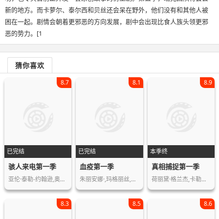
新的地方。而卡萝尔、泰尔西和贝丝还会呆在野外，他们没有和其他人被
困在一起。剧情会朝着更邪恶的方向发展，剧中会出现比食人族头领更邪
恶的势力。[1
猜你喜欢
8.7
8.1
8.9
已完结
已完结
本季终
骇人来电第一季
血疫第一季
真相捕捉第一季
亚伦·泰勒-约翰逊,奥布瑞·普拉扎,佩…
朱丽安娜·,玛格丽丝,诺亚·艾默里奇,…
荷丽黛·格兰杰,卡勒姆·特纳,劳拉·哈…
8.3
8.5
8.6