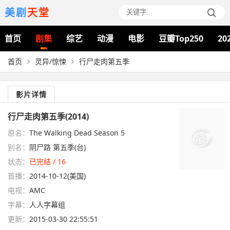
美剧
天堂
首页
剧集
综艺
动漫
电影
豆瓣Top250
20
首页
灵异/惊悚
行尸走肉第五季
影片详情
行尸走肉第五季(2014)
原名：
The Walking Dead Season 5
别名：
阴尸路 第五季(台)
状态：
已完结 / 16
首播：
2014-10-12(美国)
电视：
AMC
字幕：
人人字幕组
更新：
2015-03-30 22:55:51