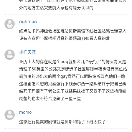
姬卡妈认识了当混混的达里尔干掉家暴老公带着索菲亚去另
外的地方生活灾变前大家也有缘分认识的
rightnow
终点站卡妈神级救场医院站贝斯离谱下线社区站感觉瑞克人
设有点崩但与摩根相遇真的很感动刀妹看人真的准
徜徉天涯
亚历山大的存在就是个bug就那么几个玩行尸的愣头青又是
清理了50英里的公路又是建造了社区屏障半夜也没有高位站
岗放哨的派出去的两个gay竟然可以跟踪窃听瑞克他们一路
这编剧怎么想的贝丝强行下线泰尔西一路纠结终于把自己纠
结死了玛姬有了老公忘了妹结果妹挂了又受不了这些桥段编
剧整的也太不符合逻辑了三星三星
momo
这季还行挺爽的刷怪就是贝斯和锤子下线太快了