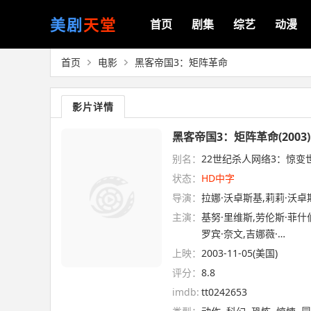
美剧
天堂
首页
剧集
综艺
动漫
首页
电影
黑客帝国3：矩阵革命
影片详情
黑客帝国3：矩阵革命(2003)
别名：
22世纪杀人网络3：惊变世纪
状态：
HD中字
导演：
拉娜·沃卓斯基,莉莉·沃卓
主演：
基努·里维斯,劳伦斯·菲什伯
罗宾·奈文,吉娜薇·…
上映：
2003-11-05(美国)
评分：
8.8
imdb:
tt0242653