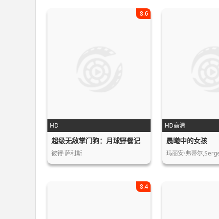
8.6
HD
HD高清
超级无敌掌门狗：月球野餐记
晨曦中的女孩
彼得·萨利斯
玛丽安·弗蒂尔,Serge,
8.4