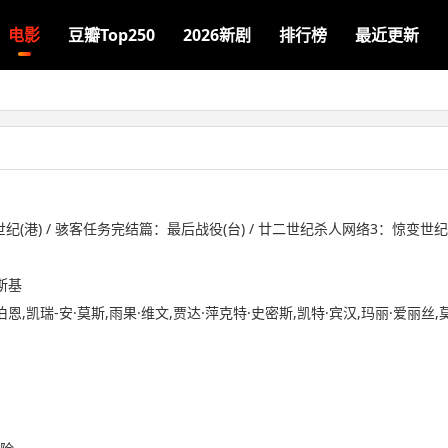
电影
豆瓣Top250
2026新剧
排行榜
最近更新
(港) / 骇客任务完结篇：最后战役(台) / 廿二世纪杀人网络3：惊变世纪 /
斯基
恩,凯瑞-安·莫斯,雨果·维文,贾达·萍克特·史密斯,凯特·宾汉,玛丽·爱丽丝,