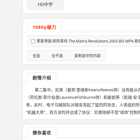
HD中字
1080p磁力
黑客帝国.矩阵革命.The.Matrix.Revolutions.2003.BD-M
全选
全不选
复制选中的内容
剧情介绍
第二集中，尼奥（基努·里维斯KeanuReeves饰）没
（劳伦斯·菲什伯恩LaurenceFishburne饰）和崔妮蒂（
来。此时，电子乌贼部队对锡安发起了猛烈的攻击，人类组织所
“机器大帝”，双方谈判并达成了协议：尼奥除掉不受“母体”控制
猜你喜欢