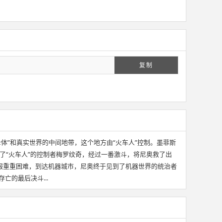
复制
“母体”和真实世界的中间地带，这个地方由“火车人”控制。墨菲斯
领下，找到了“火车人”的控制者梅罗纹奇，经过一番激斗，将尼奥救了出
服重重困难，到达机器城市，尼奥终于见到了机器世界的统治者
亡的最后决斗...