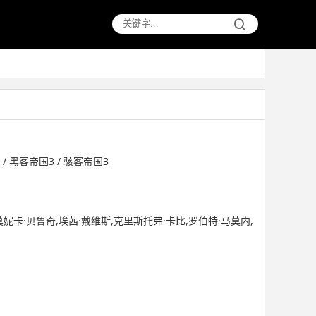
 黑客帝国3 / 骇客帝国3
莫妮卡·贝鲁奇,埃茜·戴维斯,克里斯托弗·卡比,罗伯特·马莫内,