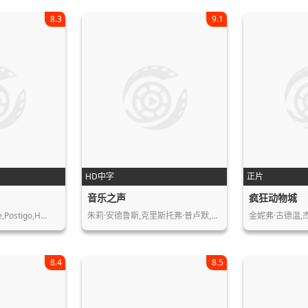
8.3
9.1
HD中字
正片
音乐之声
疯狂动物城
Postigo,H…
朱莉·安德鲁斯,克里斯托弗·普卢默,埃…
8.4
8.5