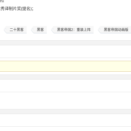
险
优秀译制片奖(提名)；
二十黑客
黑客
黑客帝国2：重装上阵
黑客帝国动画版