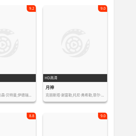
9.2
9.0
HD高清
月神
金妮弗·古德温,杰森·贝特曼,伊德瑞斯…
克丽斯塔·谢富勒,托尼·弗希勒,菲尔·…
8.8
9.0