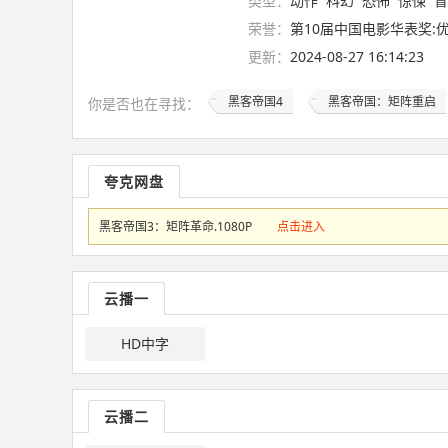
类型：
动作
科幻
恐怖
惊悚
冒
荣誉：
第10届中国电影华表奖:
更新：
2024-08-27 16:14:23
黑客帝国4
黑客帝国：矩阵重启
你是否也在
寻找
：
夸克网盘
黑客帝国3：矩阵革命.1080P
点击进入
云播一
HD中字
云播二