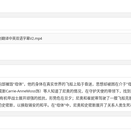
P4-原创翻译中英双语字幕V2.mp4
有能从内部摧毁“母体”，他的身体在真实世界的飞船上陷于昏迷，思想却被困在介于
凯瑞-安·莫斯Carrie-AnneMoss饰）等人知道了尼奥的情况，在守护天使的带
有机甲战士展开顽强的抵抗，形势危在旦夕；尼奥和崔妮蒂驾驶了一艘飞船克
的史密斯，以换取锡安的和平。在“母体”中，尼奥和史密斯展开了关系人类生死存