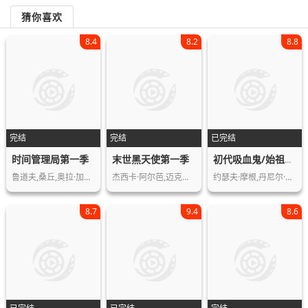
猜你喜欢
8.4
8.2
8.8
完结
完结
已完结
时间管理局第一季
末世黑天使第一季
初代吸血鬼/始祖家族第五季
鲁道夫,桑丘,奥拉·加里多,纳乔·弗雷…
杰西卡·阿尔芭,迈克尔·韦瑟利,Rich…
约瑟夫·摩根,丹尼尔·吉里斯,菲比·汤…
8.7
9.4
8.6