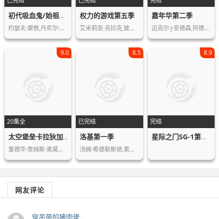
已完结
已完结
完结
权力的游戏第五季
嘉年华第二季
初代吸血鬼/始祖家族第四季
约瑟夫·摩根,丹尼尔·吉里斯,菲比·汤…
艾米莉亚·克拉克,彼特·丁拉基,基特·…
迈克尔·J·安德森,阿德里安娜·巴比欧…
9.0
8.5
8.9
20集全
已完结
完结
洛基第一季
太空堡垒卡拉狄加第二季
星际之门SG-1第五季
爱德华·詹姆斯·奥莫斯,玛丽·麦克唐…
汤姆·希德勒斯顿,索菲娅·迪·马蒂诺…
网友评论
穿吊带的猪肉佬