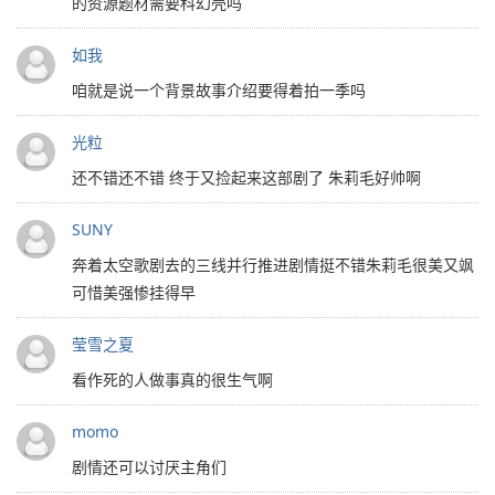
的资源题材需要科幻壳吗
如我
咱就是说一个背景故事介绍要得着拍一季吗
光粒
还不错还不错 终于又捡起来这部剧了 朱莉毛好帅啊
SUNY
奔着太空歌剧去的三线并行推进剧情挺不错朱莉毛很美又飒
可惜美强惨挂得早
莹雪之夏
看作死的人做事真的很生气啊
momo
剧情还可以讨厌主角们