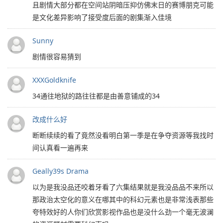
且剧情大部分都在空间站阴暗压抑仿佛末日的赛博朋克可能
是文化差异影响了接受度后面的剧集渐入佳境
Sunny
剧情很容易猜到
XXXGoldknife
34通往地狱的路往往都是由善意铺成的34
改成什么好
断断续续的看了竟然没看明白第一季是在争夺资源等我找时
间认真看一遍再来
Geally39s Drama
以为是我没品还咬着牙看了六集结果就是我没品品不来所以
那政治太空化的意义在哪其中的科幻元素也是非常浅表那些
夸特效好的人你们欣赏影视作品也是没什么劲一个毫无波澜