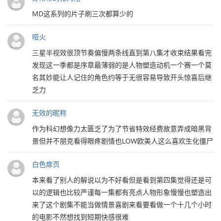
MD这系列的片子刷三次都算少的
哑火
三星半视效很顶节奏偏慢两条线直到第八集才收束结果看完
发现这一季都是序章最薄弱的是人物塑造动机一个赛一个莫
名其妙能让人记住的角色约等于无很容易导致开头惊喜后继
乏力
无效的昵称
作为科幻想像力太匮乏了为了节省特效经费故意弄成暗黑背
景但并不朋克看得眼疼剧情也LOW欧美人这么喜欢生化僵尸
白色扉页
本来看了别人的解说以为不好看但是看到第四集觉得还是可
以的逻辑也比较严谨每一集都有亮点人物形象慢慢也塑造出
来了这个剧集不能当做情景喜剧来看要看做一个十几个小时
的电影不然想找到短期快感很难