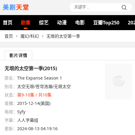
美剧
天堂
首页
剧集
综艺
动漫
电影
豆瓣Top250
20
首页
魔幻/科幻
无垠的太空第一季
影片详情
无垠的太空第一季(2015)
原名：
The Expanse Season 1
别名：
太空无垠/苍穹浩瀚/无垠太空
状态：
第9-10集 / 共10集
首播：
2015-12-14(美国)
电视：
Syfy
字幕：
人人字幕组
更新：
2024-08-13 04:19:16