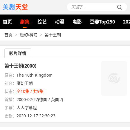
美剧
天堂
首页
剧集
综艺
动漫
电影
豆瓣Top250
20
首页
魔幻/科幻
第十王朝
影片详情
第十王朝(2000)
原名：
The 10th Kingdom
别名：
魔幻王朝
状态：
全10集 / 共9集
首播：
2000-02-27(德国 / 英国 /)
字幕：
人人字幕组
更新：
2020-12-17 22:30:23