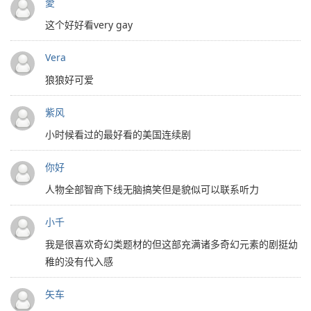
愛
这个好好看very gay
Vera
狼狼好可爱
紫风
小时候看过的最好看的美国连续剧
你好
人物全部智商下线无脑搞笑但是貌似可以联系听力
小千
我是很喜欢奇幻类题材的但这部充满诸多奇幻元素的剧挺幼
稚的没有代入感
矢车