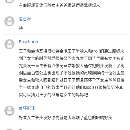
有血腥却又偏低龄女主爸爸很话痨很蠢很烦人
夏日星
待
Boschugo
王子和金毛互换很搞笑金毛王子半狼人和troll们通过魔镜来
到了女主的时代然后很快又回去九大王国了里面有女主被诅
咒头发一直生长有点像莴苣姑娘狼人通过她的头发爬上了树
洞后面白雪公主也出现了不过是她的灵魂胖胖的一位公主最
后女主和狼人回到纽约过日子了而且还怀孕了女主爸爸将楼
主一家变成自己的奴隶而且还让他们kiss ass很搞笑另外其
实可以猜到王子的继母是女主的妈妈吧
疯狂影迷
好看女主长头发好漂亮就是太麻烦了蓝色的眼睛好美