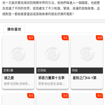
另一方面亦要找尋回到現實世界的方法，但他們每進入一個國度，也經歷
及見識了不同的世界，從而產生了不少刺激、緊張、浪漫的冒險故事。這
絕對是一套給喜愛童話或冒險故事的朋友欣賞的電影！
猜你喜欢
8.5
9.2
8.9
至第3集
已完结
完结
谜之屋
邪恶力量第十五季
星际之门SG-1第六季
彼得·克劳斯,朱丽安娜·玛格丽丝,彼得…
贾德·帕达里克,詹森·阿克斯,亚历山大…
8.6
8.5
9.1