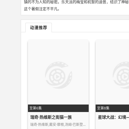
镇的不为人知的秘密。乐天派的梅宝和机智的迪普，结识了神秘
这个暑假注定不平凡。
动漫推荐
至第6集
至第8集
瑞奇·热维斯之街猫一族
瑞奇·热维斯,戴安·摩根,汤姆·巴斯登…