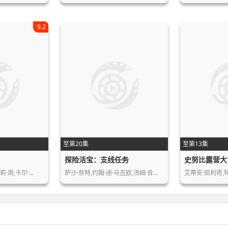
9.2
至第20集
至第13集
探险活宝：支线任务
史努比露营大
莉·周,卡尔·…
萨沙·奈特,约翰·迪·马吉欧,汤姆·肯…
艾蒂安·凯利奇,