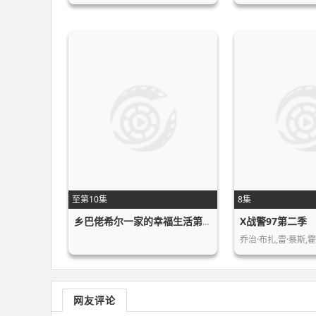
至第10集
8集
X战警97第二季
乡巴佬希尔一家的幸福生活第十五季
乔治·布扎,雷·蔡斯,霍
网友评论