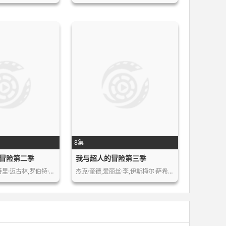
8集
冒险第二季
我与超人的冒险第三季
特里·迈古林,罗伯特·…
杰克·奎德,爱丽丝·李,伊斯梅尔·萨希…