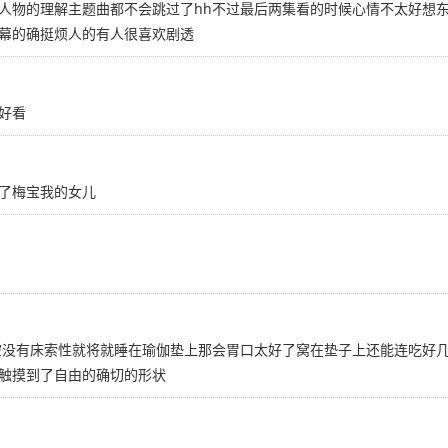
人物的理解主题曲都不会跳过了hh不过最后两集看的时候心情不太好想
幕的确挺烦人的有人很喜欢剧透
好看
了梅宝我的女儿
空空没有床索性就将就睡在瑜伽垫上那会胃口太好了窝在垫子上还能连吃好
触摸到了自由的确切的形状