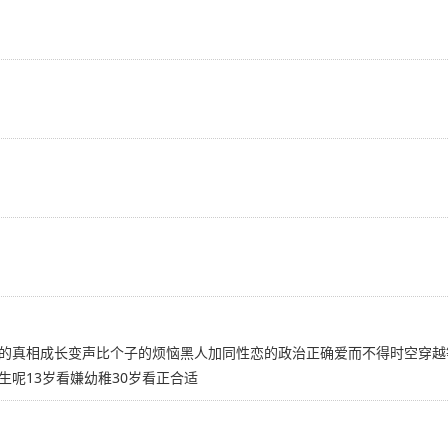
的真相成长变声比个子的烦恼黑人加同性恋的政治正确爱而不得时空穿越
呢13岁看嫌幼稚30岁看正合适