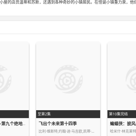
小屋的店员温蒂和苏斯，还遇到各种奇妙的小镇居民。在怪诞小镇重力泉，他
至第2集
第10集完结
飞出个未来第十四季
蝙蝠侠：披风
星球大战：幻境—第九个绝地武士
比利·维斯特,约翰·迪·马吉欧,凯蒂·…
哈米什·林克莱特,