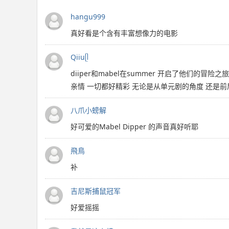
hangu999
真好看是个含有丰富想像力的电影
Qiiuᥫ
diiper和mabel在summer 开启了他们的
亲情 一切都好精彩 无论是从单元剧的角度 还是
八爪小螃解
好可爱的Mabel Dipper 的声音真好听耶
飛鳥
补
吉尼斯捕鼠冠军
好爱摇摇