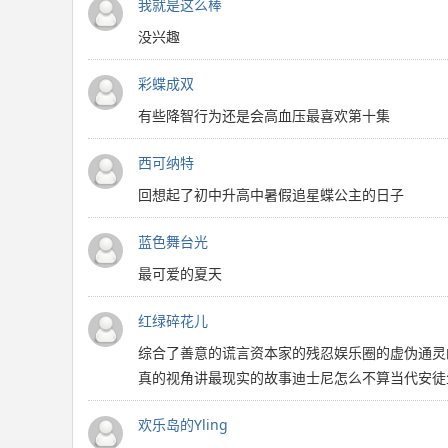
我就是这么棒
没兴趣
彩蝶成双
有些降智行为还是会高血压最喜欢第十集
西可纳特
回想起了初中升高中暑假追星蝶公主的日子
蓝色舞台光
最可爱的夏天
红绿碎花儿
综合了善意的谎言资本家的残忍娱乐圈的虚伪通灵
真的视角讲最现实的故事迪士尼怎么不算当代安徒生
欢乐岛的Yling