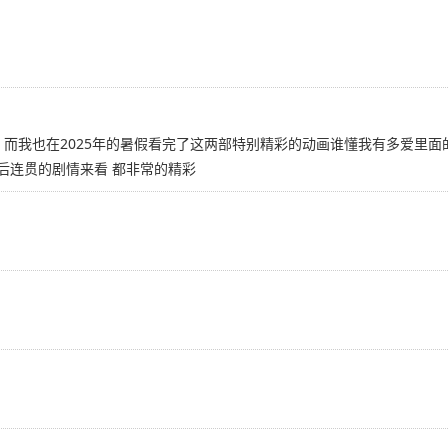
冒险之旅 而我也在2025年的暑假看完了这两部特别精彩的动画谁懂我有多爱里面的
前后连贯的剧情来看 都非常的精彩