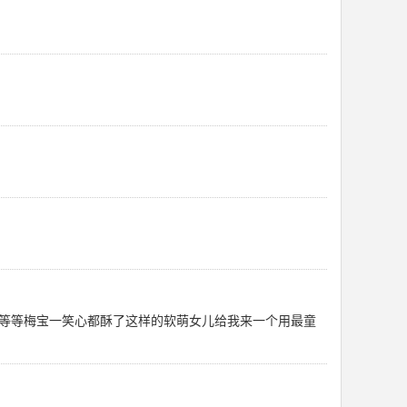
等等梅宝一笑心都酥了这样的软萌女儿给我来一个用最童