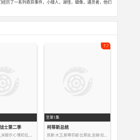
们经历了一系列奇异事件，小矮人，湖怪，蜡像，通灵者，他们
7.7
至第1集
战士第二季
柯蒂斯总统
米歇尔·C·博尼拉,…
凯斯·大卫,斯蒂芬妮·比翠丝,吉姆·拉…