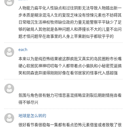
人物能力扁平化人性缺点和过往阴影无法导致人物踏出新一
步本质是糊涂混沌人生的复现乏味没有惊悚元素也不妨碍其
日常暗沉生活神权牧师缺位政府力量无能警察平平缺少了足
够的破局人其他就是各种问题人和莽撞长不大的儿童不出问
题才怪问题早在故事里的人身上苹果剧似乎都软乎乎的
each
本来以为是纯恐怖结果被这群疯批又真实的岛民圈粉市长嘴
硬心软居民神神叨叨每个人都带着点小偏执和小秘密荒诞搞
笑和阴森诡异揉得刚刚好像在看邻居家的怪事代入感超强
氛围与角色很有魅力可惜悲喜混搭略显割裂后期剧情拖沓看
得不够尽兴
地球是怎么转的
很好看节奏很稳每一集都有看点恐怖元素借鉴或者致敬了很