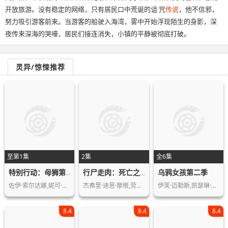
开放旅游。没有稳定的网络，只有居民口中荒诞的诅 咒
传说
，他不信邪，
努力吸引游客前来。当游客的船驶入海湾，雾中开始浮现陌生的身影，深
夜传来深海的哭嚎，居民们接连消失，小镇的平静被彻底打破。
灵异/惊悚推荐
至第1集
2集
全6集
乌鸦女孩第二季
特别行动：母狮第三季
行尸走肉：死亡之城第三季
佐伊·索尔达娜,妮可·基德曼,摩根·弗…
杰弗里·迪恩·摩根,劳伦·科汉
伊芙·迈勒斯,凯瑟琳·凯丽,艾略特·埃…
8.4
8.4
8.4