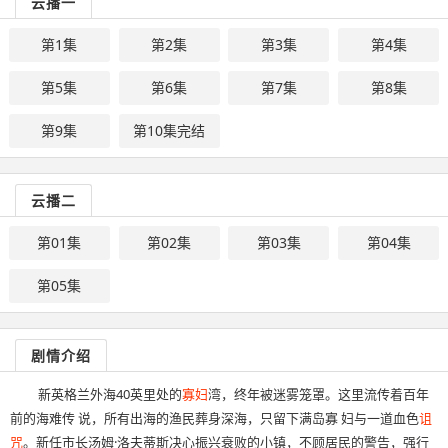
云播一
第1集
第2集
第3集
第4集
第5集
第6集
第7集
第8集
第9集
第10集完结
云播二
第01集
第02集
第03集
第04集
第05集
剧情介绍
新英格兰外海40英里处的
寡妇
湾，终年被迷雾笼罩。这里流传着百年
前的海难传 说，所有出海的渔民葬身深海，只留下满岛寡 妇与一道血色
诅
咒
。新任市长汤姆·洛夫蒂斯决心振兴衰败的小镇，不顾居民的警告，强行