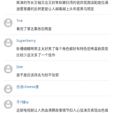
斯演的市长又轴又怂又好笑和寡妇湾的诡异氛围适配度拉满
迷雾里藏的反转更是让人越看越上头年度黑马预定
7ne
看完了第五集依旧两星
Superberry
卧槽细糠啊男主太好笑了每个角色都好有特色恐怖喜剧类型
比较少这次多了一个佳作
Dee
是不是应该改名为别不信邪
住进cheese堡
不7辣la
这部电视剧让人热血沸腾故事情节扣人心弦演员表现出色值