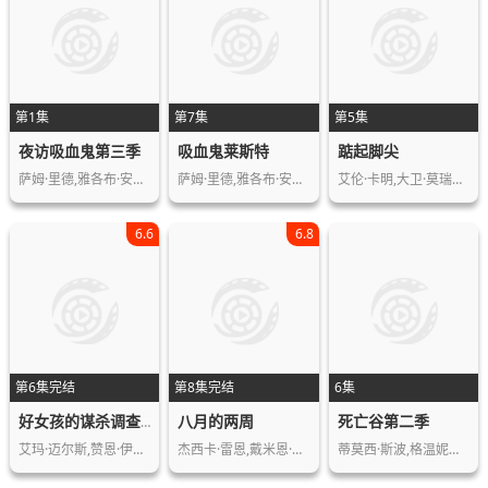
第1集
第7集
第5集
夜访吸血鬼第三季
吸血鬼莱斯特
踮起脚尖
萨姆·里德,雅各布·安德森,阿萨德·扎…
萨姆·里德,雅各布·安德森,阿萨德·扎…
艾伦·卡明,大卫·莫瑞瑟,伊丽莎白·贝…
6.6
6.8
第6集完结
第8集完结
6集
八月的两周
死亡谷第二季
好女孩的谋杀调查指南第二季
艾玛·迈尔斯,赞恩·伊克巴尔,艾莎·班…
杰西卡·雷恩,戴米恩·莫隆尼,尼古拉斯…
蒂莫西·斯波,格温妮丝·凯沃斯,亚历山…