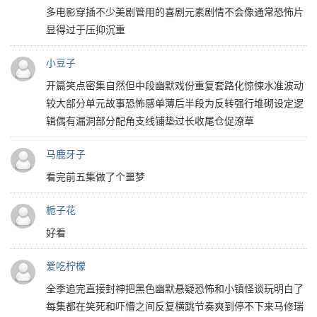
多电影穿插不少美剧管用的喜剧元素剧情不会像通常恐怖片
显得过于压抑沉重
小豆子
开篇笑点密集自然但中段幽默戏份重复套路化惊悚水准波动
较大部分单元故事恐怖感单薄后半段为反转强行堆砌设定逻
辑偶有漏洞部分配角支线铺垫过长收尾仓促潦草
马鹿牙子
看完前五集做了个噩梦
栀子花
好看
爱吃柠檬
全季追完直接封神把黑色幽默悬疑恐怖和小镇怪谈玩明白了
每集都在笑死和吓懵之间反复横跳节奏爽到停不下来马修瑞