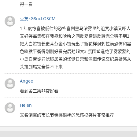
得一看
豆友kG8ncLOSCM
1 年度惊喜被低估的恐怖喜剧黑马浓雾里的诅咒小镇又吓人
又好笑每集都在我靠和哈哈之间反复横跳反转完全猜不到2
把大白鲨镇长史蒂芬金小镇玩出了新花样讽刺拉满恐怖和黑
色幽默平衡得刚刚好看完后劲超大3 氛围塑造绝了雾蒙蒙的
小岛自带诡异滤镜居民的怪诞日常和深海传说交织悬疑感从
头拉到尾完全停不下来
Angee
看到第三集非常好看
Helen
又名倒霉的市长节奏感很棒的恐怖搞笑片非常推荐