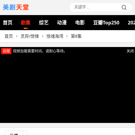
美剧
天堂
首页
剧集
综艺
动漫
电影
豆瓣Top250
20
首页
灵异/惊悚
惊魂海湾
第8集
提醒
视频加载需要时间，请耐心等待。
关闭
正在播放：惊魂海湾（第8集）