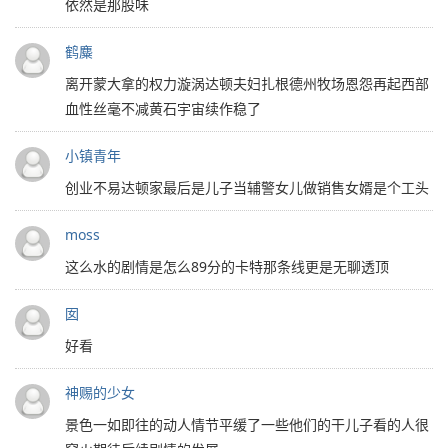
依然是那股味
鹤麋
离开蒙大拿的权力漩涡达顿夫妇扎根德州牧场恩怨再起西部
血性丝毫不减黄石宇宙续作稳了
小镇青年
创业不易达顿家最后是儿子当辅警女儿做销售女婿是个工头
moss
这么水的剧情是怎么89分的卡特那条线更是无聊透顶
囡
好看
神赐的少女
景色一如即往的动人情节平缓了一些他们的干儿子看的人很