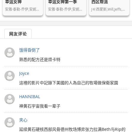
幸运女神
幸运女神第一季
西区帮派
安雅·泰勒-乔伊,安妮特·贝宁,蒂莫西…
安雅·泰勒-乔伊,安妮特·贝宁,蒂莫西…
J·K·西蒙斯,Will,Jeffs,罗恩·米德…
网友评论
饿得昏倒了
熟悉的配方还是烦卡特
Joyce
這裡的影片中記錄下美國的人為自己的牧場做保衛家園
HANNIBAL
神黄石宇宙我看一辈子
夹心
延续黄石硬核西部风骨德州牧场博弈张力拉满Beth与Rip的