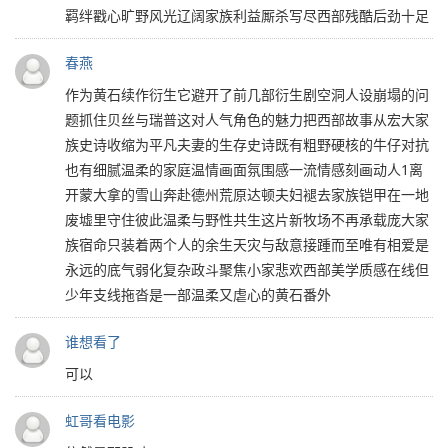
羁绊戳心旷野风光辽阔家族利益厮杀写尽西部残酷后劲十足
春燕
作为黄石续作衍生它避开了前几部衍生剧空洞人设崩塌的问
题抓住贝丝与瑞普这对人气角色的魅力把西部故事从宏大家
族史诗收缩为平凡夫妻的生存史诗既有粗野硬核的牛仔对抗
也有细腻温柔的家庭温情画面氛围感一流情感刻画动人1离
开蒙大拿的雪山奔赴德州荒原达顿夫妇褪去家族铠甲在一地
废墟里守住彼此温柔与野性共生这片新牧场不再承载庞大家
族宿命只装着两个人的余生天灾与敌意接踵而至唯有相爱是
永远的底气弱化复杂政斗聚焦小家悲欢西部美学质感在线但
少年支线拖沓是一部温柔又虐心的黄石番外
谁想看了
可以
虹哥看电影