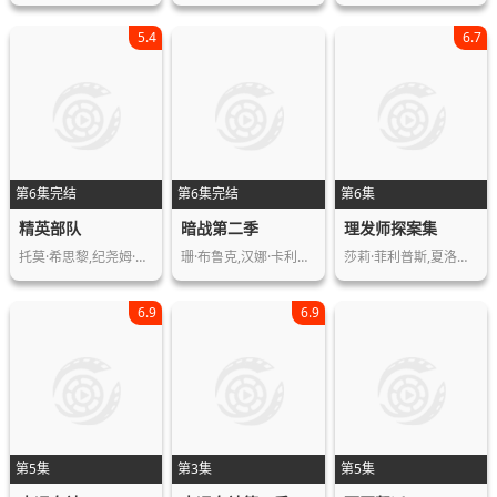
5.4
6.7
第6集完结
第6集完结
第6集
精英部队
暗战第二季
理发师探案集
托莫·希思黎,纪尧姆·谷伊,菲利普·舒…
珊·布鲁克,汉娜·卡利克-布朗,西蒙·…
莎莉·菲利普斯,夏洛特·乔丹,本·卡斯…
6.9
6.9
第5集
第3集
第5集