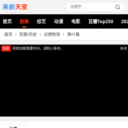
美剧
天堂
首页
剧集
综艺
动漫
电影
豆瓣Top250
20
首页
犯罪/历史
达顿牧场
第01集
提醒
视频加载需要时间，请耐心等待。
关闭
正在播放：达顿牧场（第01集）