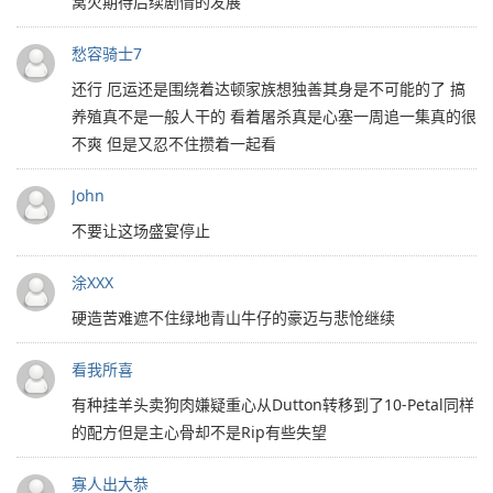
窝火期待后续剧情的发展
愁容骑士7
还行 厄运还是围绕着达顿家族想独善其身是不可能的了 搞
养殖真不是一般人干的 看着屠杀真是心塞一周追一集真的很
不爽 但是又忍不住攒着一起看
John
不要让这场盛宴停止
涂XXX
硬造苦难遮不住绿地青山牛仔的豪迈与悲怆继续
看我所喜
有种挂羊头卖狗肉嫌疑重心从Dutton转移到了10-Petal同样
的配方但是主心骨却不是Rip有些失望
寡人出大恭