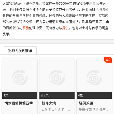
大拿牧场后南下得克萨斯，尝试在一处7000英亩的新牧场重建生活与家
庭。他们不仅要培养被收养的养子卡特成长为男子汉，还要面对当地强横
牧场的敌意与贪婪企业的觊觎；过去的敌人和未解伤痕不断浮现，家庭内
部的忠诚与背叛交织，权力争夺迅速升级成血腥对抗。剧集延续黄 石宇宙
的西部张力与
家族
伦理冲突，既有暴力与
复仇
，也有对土地与传承的沉重
反思。
犯罪/历史推荐
8.0
1集
第2集
4集
切尔西侦探第四季
战斗之地
狂怒追缉
霍华德·查尔斯,尼古拉斯·平诺克,黛博…
埃米·罗森,洛拉·佩蒂克鲁,斯科特·麦…