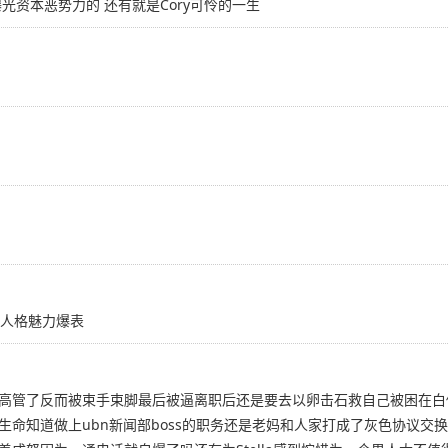
光资本恶势力的 还有就是Cory可怜的一生
了人格魅力爆表
高管了反而被束手束脚最后被逼离职后还是要去以卵击石救自己被困在白俄的搭
生命知道做上ubn新闻部boss的职务还是老妈和人家打成了灰色协议交