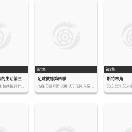
第1集
第8集
足球教练第四季
斯特林角
我与沃尔特家男孩的生活第三季
妮基·罗德里格斯,诺亚·拉朗德,阿什比…
杰森·苏戴奇斯,汉娜·沃丁厄姆,朱诺·…
艾拉·鲁宾,艾米