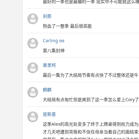
最好的一季也是最编的一季 现实中不可能就这么曝
刹那
狗血了一整季 最后很高能
Carling ʚɞ
第八集封神
墨里柯
最后一集为了大结局节奏有点快了不过整体还是牛
麒麟
大结局有点匆忙但是爽到了这一季怎么爱上Cory
是斯基
这季Alex的高光处变多了终于上牌桌得到权力成为
才几天吧遭到背叛和不信任母亲当着自己的面结束