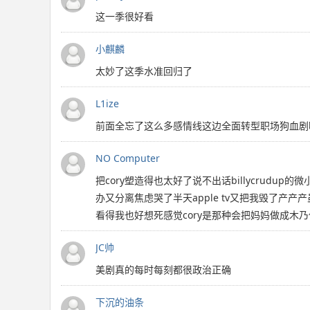
这一季很好看
小麒麟
太妙了这季水准回归了
L1ize
前面全忘了这么多感情线这边全面转型职场狗血剧啊那
NO Computer
把cory塑造得也太好了说不出话billycru
办又分离焦虑哭了半天apple tv又把我毁了产产
看得我也好想死感觉cory是那种会把妈妈做成木
JC帅
美剧真的每时每刻都很政治正确
下沉的油条