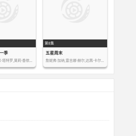
第8集
一季
五星周末
米·塔特罗,莫莉·香侬…
詹妮弗·加纳,雷吉娜·赫尔,达茜·卡尔…