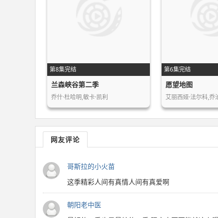
第8集完结
第6集完结
兰森峡谷第二季
愿望地图
乔什·杜哈明,敏卡·凯利
网友评论
哥斯拉的小火苗
这季精彩人间有真情人间有真爱啊
朝阳老中医