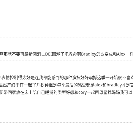
就不要再蹭新闻消亡DEI回潮了吧救命啊Bradley怎么变成和Alex一
dup的微小表情控制得太好是连我都能感到的那种演技好好震撼这季一开始很不
产虽然产终于在一起了几秒钟但是每季最后的感受都是alex和bradley才
乃伊带回家放在床上陪自己睡觉的类型好想和cory一起回母星找妈妈我