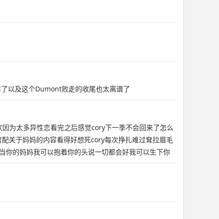
样了以及这个Dumont败走的收尾也太离谱了
喜欢因为太多异性恋看完之后感觉cory下一季不会回来了怎么
是官配关于妈妈的内容看得好想死cory每次挣扎难过耷拉眉毛
可以当你的妈妈我可以抱着你的头说一切都会好我可以生下你