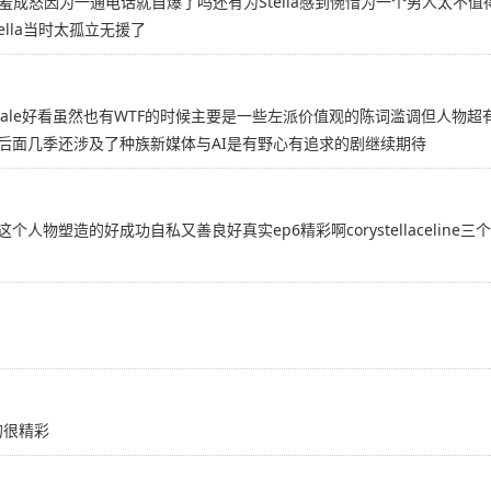
恼羞成怒因为一通电话就自爆了吗还有为Stella感到惋惜为一个男人太不值
lla当时太孤立无援了
 finale好看虽然也有WTF的时候主要是一些左派价值观的陈词滥调但
邃后面几季还涉及了种族新媒体与AI是有野心有追求的剧继续期待
个人物塑造的好成功自私又善良好真实ep6精彩啊corystellaceli
真的很精彩