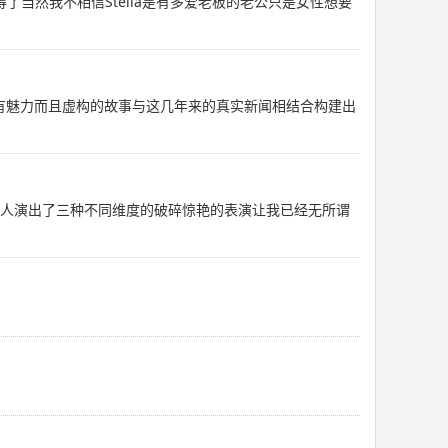
得了当然我不相信Stella是有多爱老板的老公只是女性想要
人物超有魅力而且虚构的故事与这几年来的真实新闻相结合构建出
ne三个人演出了三种不同维度的破碎惊艳的表演让我已经无所谓