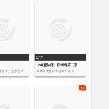
全4集
少年魔法师：后继者第三季
丽·霍菲尔,基恩·鲁法…
赛琳娜·戈麦斯,格雷格·萨克因
6.8