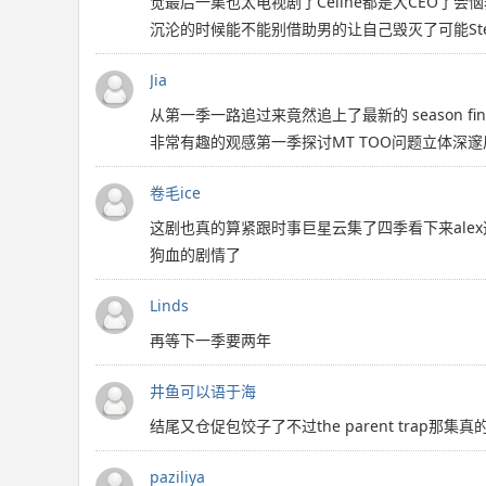
觉最后一集也太电视剧了Celine都是大CEO了会
沉沦的时候能不能别借助男的让自己毁灭了可能Ste
Jia
从第一季一路追过来竟然追上了最新的 season
非常有趣的观感第一季探讨MT TOO问题立体深
卷毛ice
这剧也真的算紧跟时事巨星云集了四季看下来alex这
狗血的剧情了
Linds
再等下一季要两年
井鱼可以语于海
结尾又仓促包饺子了不过the parent trap那集
paziliya