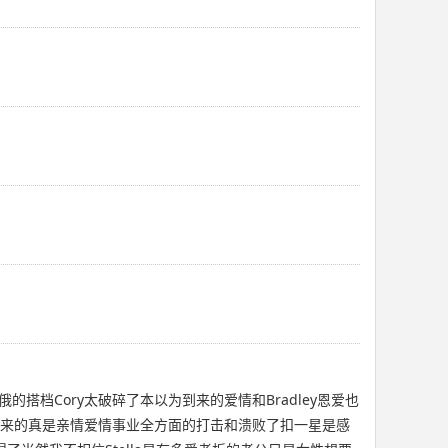
档Cory太破碎了本以为到来的爱情和Bradley恩爱也
换来的真是亲情爱情事业全方面的打击和溃败了扣一星是感