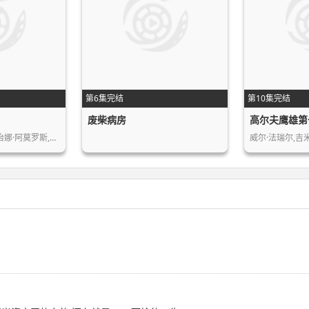
第6集完结
第10集完结
废柴病房
高尔夫鹰雄第
艾丽西娅·法尔科,乔治娜·阿莫罗斯,马…
威尔·法瑞尔,吉