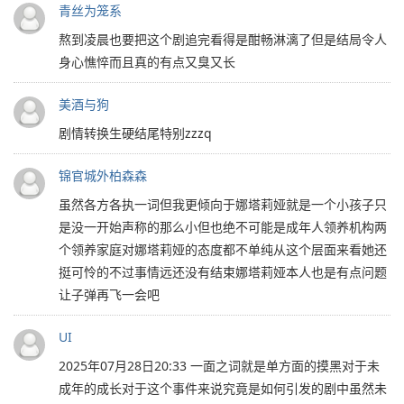
青丝为笼系
熬到凌晨也要把这个剧追完看得是酣畅淋漓了但是结局令人
身心憔悴而且真的有点又臭又长
美酒与狗
剧情转换生硬结尾特别zzzq
锦官城外柏森森
虽然各方各执一词但我更倾向于娜塔莉娅就是一个小孩子只
是没一开始声称的那么小但也绝不可能是成年人领养机构两
个领养家庭对娜塔莉娅的态度都不单纯从这个层面来看她还
挺可怜的不过事情远还没有结束娜塔莉娅本人也是有点问题
让子弹再飞一会吧
UI
2025年07月28日20:33 一面之词就是单方面的摸黑对于未
成年的成长对于这个事件来说究竟是如何引发的剧中虽然未