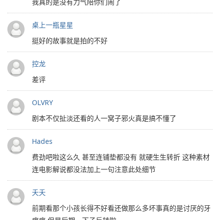
我真的是没有力气陪你们闹了
桌上一瓶星星
挺好的故事就是拍的不好
控龙
差评
OLVRY
剧本不仅扯淡还看的人一窝子邪火真是搞不懂了
Hades
费劲吧啦这么久 甚至连铺垫都没有 就硬生生转折 这种素材
连电影解说都没法加上一句注意此处细节
夭夭
前期看那个小孩长得不好看还做那么多坏事真的是讨厌的牙