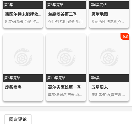
第3集
第8集完结
第6集完结
兰森峡谷第二季
愿望地图
斯图尔特未能拯救宇宙
凯文·苏斯曼,劳伦·拉普库斯,布莱恩·…
乔什·杜哈明,敏卡·凯利
艾丽西娅·法尔科,乔治娜·阿莫罗斯,马…
6.8
第6集完结
第10集完结
第8集
废柴病房
高尔夫鹰雄第一季
五星周末
威尔·法瑞尔,吉米·塔特罗,莫莉·香侬…
詹妮弗·加纳,雷吉娜·赫尔,达茜·卡尔…
网友评论