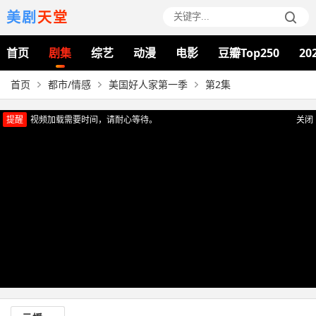
美剧
天堂
首页
剧集
综艺
动漫
电影
豆瓣Top250
20
首页
都市/情感
美国好人家第一季
第2集
提醒
视频加载需要时间，请耐心等待。
关闭
正在播放：美国好人家第一季（第2集）