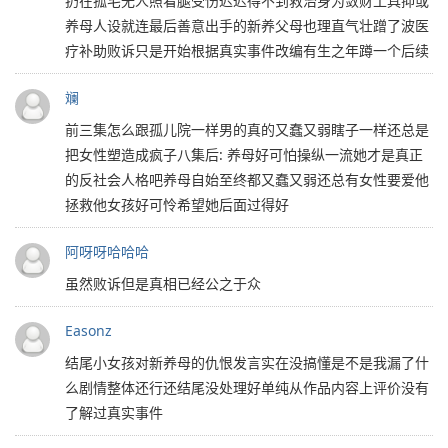
扔在孤宅无人照看腿受伤迟迟得不到救治身为敛财工具抑或
养母人设就连最后善意出手的新养父母也理直气壮蹭了波医
疗补助败诉只是开始根据真实事件改编有生之年蹲一个后续
斓
前三集怎么跟孤儿院一样男的真的又蠢又弱瞎子一样还总是
把女性塑造成疯子八集后: 养母好可怕操纵一流她才是真正
的反社会人格吧养母自始至终都又蠢又弱还总有女性要爱他
拯救他女孩好可怜希望她后面过得好
阿呀呀哈哈哈
虽然败诉但是真相已经公之于众
Easonz
结尾小女孩对新养母的仇恨发言实在没搞懂是不是我漏了什
么剧情整体还行还结尾没处理好单纯从作品内容上评价没有
了解过真实事件