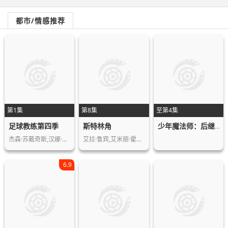
都市/情感推荐
第1集
第8集
至第4集
足球教练第四季
斯特林角
少年魔法师：后继者第三季
杰森·苏戴奇斯,汉娜·沃丁厄姆,朱诺·…
艾拉·鲁宾,艾米丽·霍菲尔,基恩·鲁法…
6.9