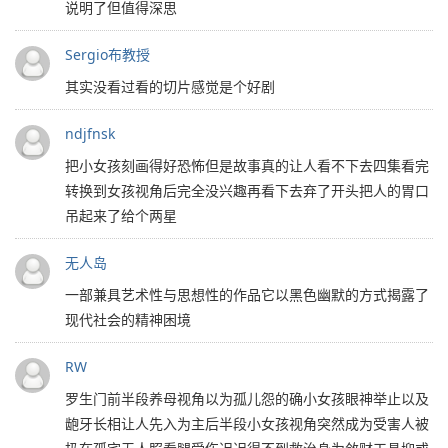
说明了但值得深思
Sergio布教授
其实没看过看的切片感觉是个好剧
ndjfnsk
把小女孩刻画得好恐怖但是故事真的让人看不下去四集看完
转换到女孩视角后完全没兴趣再看下去弃了开头把人的胃口
吊起来了给个两星
无人岛
一部兼具艺术性与思想性的作品它以黑色幽默的方式揭露了
现代社会的精神困境
RW
罗生门前半段养母视角以为孤儿怨的确小女孩眼神举止以及
龅牙长相让人先入为主后半段小女孩视角突然成为受害人被