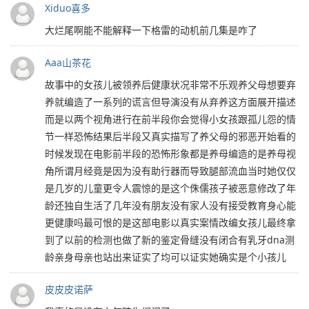
Xiduo喜多
大烂尾啊能不能解释一下格雷的动机前几集是咋了
Aaa山茶花
故事中的女孩儿被领养后健康状况非常不乐观养父母想要弃
养就编造了一系列的谎言但导演没有从弃养这方面展开描述
而是以两个视角进行在前半段你会觉得小女孩跟孤儿怨的情
节一样恐怖结果后半段又真实描写了养父母的邪恶开始看的
时候发现在电影前半段的恐怖形象都是养母编造的是养母视
角所谓月经竟是因为没有助行器而导致腿部流血当时她仅仅
是几岁的儿童更令人震惊的是这个侏儒孩子被恶意修改了年
龄还独自生活了几年没有朋友没有家人没有接受教育身心能
更健康吗最可恨的是这部电影以真实案情改编女孩儿最终拿
到了以前的检测也做了新的鉴定骨缝没有闭合有乳牙dna测
龄亲身母亲也站出来证实了均可以证实她确实是个小孩儿
皮皮皮诺萨