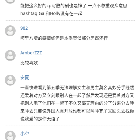
能把这么好的cp写散的剧也是神了 一点不尊重观众意思
hashtag Gal和Holly没有在一起
982
啰里八嗦的感情线但是本季案侦部分居然还行
AmberZZZ
比较喜欢
安夏
一直快进看到第五季无法理解女主和男主莫名其妙分手既然
还爱着对方又立刻跟别人在一起了然后发现还是爱着对方又
把别人甩了他们在一起了不久又毫无理由的分了分来分去睡
来睡去只能说外国人真开放谁都可以睡睡完了又回头去找你
说我爱的是你无语了
小空