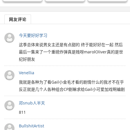
网友评论
今天要好好学习
这季总体来说男女主还是有点甜的 终于能好好在一起 然后
最后一集来了一个重磅炸弹真是贱呀marolOliver真的是世
纪好朋友
Venellia
我就是各种为了看Gail小金毛才看的剧情什么的我才不在乎
反正就是几个人各种组合CP剧嘛求给Gail小可爱加戏啊编剧
邓snub人半天
811
BullshitArtist