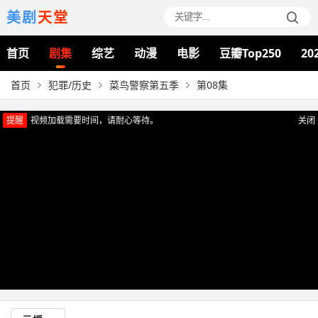
美剧
天堂
首页
剧集
综艺
动漫
电影
豆瓣Top250
20
首页
犯罪/历史
菜鸟警察第五季
第08集
提醒
视频加载需要时间，请耐心等待。
关闭
正在播放：菜鸟警察第五季（第08集）